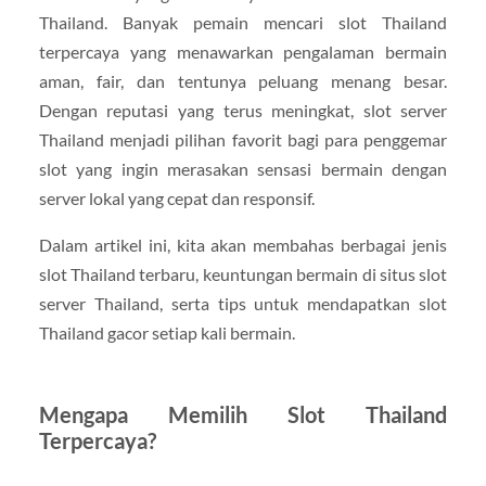
Thailand. Banyak pemain mencari slot Thailand
terpercaya yang menawarkan pengalaman bermain
aman, fair, dan tentunya peluang menang besar.
Dengan reputasi yang terus meningkat, slot server
Thailand menjadi pilihan favorit bagi para penggemar
slot yang ingin merasakan sensasi bermain dengan
server lokal yang cepat dan responsif.
Dalam artikel ini, kita akan membahas berbagai jenis
slot Thailand terbaru, keuntungan bermain di situs slot
server Thailand, serta tips untuk mendapatkan slot
Thailand gacor setiap kali bermain.
Mengapa Memilih Slot Thailand
Terpercaya?