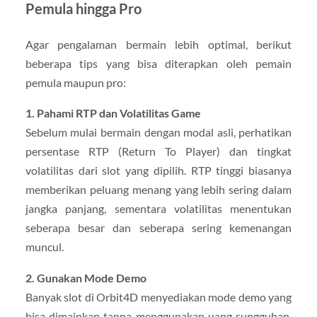
Pemula hingga Pro
Agar pengalaman bermain lebih optimal, berikut
beberapa tips yang bisa diterapkan oleh pemain
pemula maupun pro:
1. Pahami RTP dan Volatilitas Game
Sebelum mulai bermain dengan modal asli, perhatikan
persentase RTP (Return To Player) dan tingkat
volatilitas dari slot yang dipilih. RTP tinggi biasanya
memberikan peluang menang yang lebih sering dalam
jangka panjang, sementara volatilitas menentukan
seberapa besar dan seberapa sering kemenangan
muncul.
2. Gunakan Mode Demo
Banyak slot di Orbit4D menyediakan mode demo yang
bisa dimainkan tanpa menggunakan uang sungguhan.