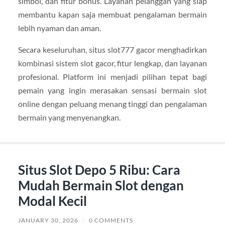
simbol, dan fitur bonus. Layanan pelanggan yang siap
membantu kapan saja membuat pengalaman bermain
lebih nyaman dan aman.
Secara keseluruhan, situs slot777 gacor menghadirkan
kombinasi sistem slot gacor, fitur lengkap, dan layanan
profesional. Platform ini menjadi pilihan tepat bagi
pemain yang ingin merasakan sensasi bermain slot
online dengan peluang menang tinggi dan pengalaman
bermain yang menyenangkan.
Situs Slot Depo 5 Ribu: Cara
Mudah Bermain Slot dengan
Modal Kecil
JANUARY 30, 2026
/
0 COMMENTS