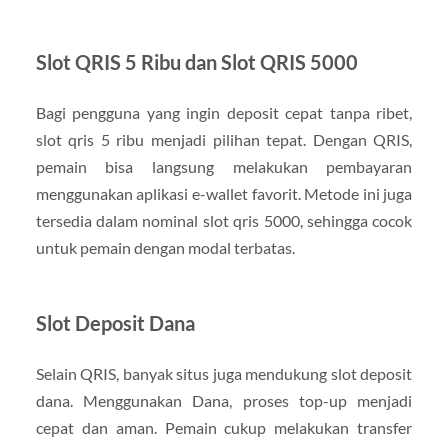
Slot QRIS 5 Ribu dan Slot QRIS 5000
Bagi pengguna yang ingin deposit cepat tanpa ribet,
slot qris 5 ribu menjadi pilihan tepat. Dengan QRIS,
pemain bisa langsung melakukan pembayaran
menggunakan aplikasi e-wallet favorit. Metode ini juga
tersedia dalam nominal slot qris 5000, sehingga cocok
untuk pemain dengan modal terbatas.
Slot Deposit Dana
Selain QRIS, banyak situs juga mendukung slot deposit
dana. Menggunakan Dana, proses top-up menjadi
cepat dan aman. Pemain cukup melakukan transfer