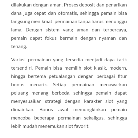
dilakukan dengan aman. Proses deposit dan penarikan
dana juga cepat dan otomatis, sehingga pemain bisa
langsung menikmati permainan tanpa harus menunggu
lama. Dengan sistem yang aman dan terpercaya,
pemain dapat fokus bermain dengan nyaman dan
tenang.
Variasi permainan yang tersedia menjadi daya tarik
tersendiri. Pemain bisa memilih slot klasik, modern,
hingga bertema petualangan dengan berbagai fitur
bonus menarik. Setiap permainan menawarkan
peluang menang berbeda, sehingga pemain dapat
menyesuaikan strategi dengan karakter slot yang
dimainkan. Bonus awal memungkinkan pemain
mencoba beberapa permainan sekaligus, sehingga
lebih mudah menemukan slot favorit.