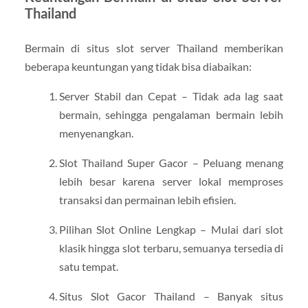
Thailand
Bermain di situs slot server Thailand memberikan
beberapa keuntungan yang tidak bisa diabaikan:
Server Stabil dan Cepat – Tidak ada lag saat
bermain, sehingga pengalaman bermain lebih
menyenangkan.
Slot Thailand Super Gacor – Peluang menang
lebih besar karena server lokal memproses
transaksi dan permainan lebih efisien.
Pilihan Slot Online Lengkap – Mulai dari slot
klasik hingga slot terbaru, semuanya tersedia di
satu tempat.
Situs Slot Gacor Thailand – Banyak situs