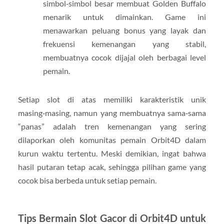
simbol‑simbol besar membuat Golden Buffalo
menarik untuk dimainkan. Game ini
menawarkan peluang bonus yang layak dan
frekuensi kemenangan yang stabil,
membuatnya cocok dijajal oleh berbagai level
pemain.
Setiap slot di atas memiliki karakteristik unik
masing‑masing, namun yang membuatnya sama‑sama
“panas” adalah tren kemenangan yang sering
dilaporkan oleh komunitas pemain Orbit4D dalam
kurun waktu tertentu. Meski demikian, ingat bahwa
hasil putaran tetap acak, sehingga pilihan game yang
cocok bisa berbeda untuk setiap pemain.
Tips Bermain Slot Gacor di Orbit4D untuk