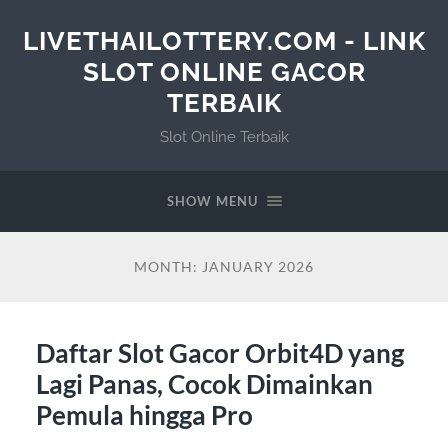
LIVETHAILOTTERY.COM - LINK
SLOT ONLINE GACOR
TERBAIK
Slot Online Terbaik
SHOW MENU
MONTH:
JANUARY 2026
Daftar Slot Gacor Orbit4D yang
Lagi Panas, Cocok Dimainkan
Pemula hingga Pro