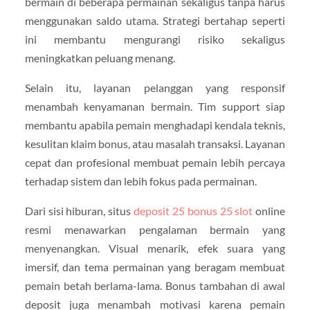
bermain di beberapa permainan sekaligus tanpa harus
menggunakan saldo utama. Strategi bertahap seperti
ini membantu mengurangi risiko sekaligus
meningkatkan peluang menang.
Selain itu, layanan pelanggan yang responsif
menambah kenyamanan bermain. Tim support siap
membantu apabila pemain menghadapi kendala teknis,
kesulitan klaim bonus, atau masalah transaksi. Layanan
cepat dan profesional membuat pemain lebih percaya
terhadap sistem dan lebih fokus pada permainan.
Dari sisi hiburan, situs
deposit 25 bonus 25 slot
online
resmi menawarkan pengalaman bermain yang
menyenangkan. Visual menarik, efek suara yang
imersif, dan tema permainan yang beragam membuat
pemain betah berlama-lama. Bonus tambahan di awal
deposit juga menambah motivasi karena pemain