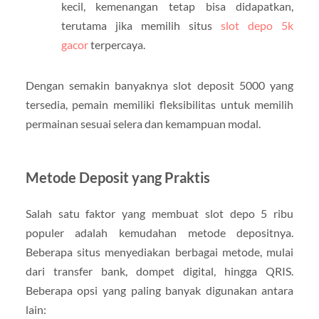
kecil, kemenangan tetap bisa didapatkan,
terutama jika memilih situs
slot depo 5k
gacor
terpercaya.
Dengan semakin banyaknya slot deposit 5000 yang
tersedia, pemain memiliki fleksibilitas untuk memilih
permainan sesuai selera dan kemampuan modal.
Metode Deposit yang Praktis
Salah satu faktor yang membuat slot depo 5 ribu
populer adalah kemudahan metode depositnya.
Beberapa situs menyediakan berbagai metode, mulai
dari transfer bank, dompet digital, hingga QRIS.
Beberapa opsi yang paling banyak digunakan antara
lain: