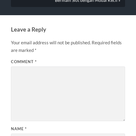
Bermain Slot dengan Modal Kecil »
Leave a Reply
Your email address will not be published.
Required fields
are marked
*
COMMENT
*
NAME
*