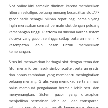
Slot online kini semakin diminati karena memberikan
hiburan sekaligus peluang menang besar. Situs slot777
gacor hadir sebagai pilihan tepat bagi pemain yang
ingin merasakan sensasi bermain slot dengan peluang
kemenangan tinggi. Platform ini dikenal karena sistem
slotnya yang gacor, sehingga setiap putaran memiliki
kesempatan lebih besar untuk memberikan
kemenangan.
Situs ini menawarkan berbagai slot dengan tema dan
fitur menarik, termasuk simbol scatter, putaran gratis,
dan bonus tambahan yang membantu meningkatkan
peluang menang. Grafis yang memukau serta animasi
halus membuat pengalaman bermain lebih seru dan
menyenangkan. Sistem gacor yang diterapkan
menjadikan permainan lebih adil dan transparan,
sehingga pemain dapat meraih kemenangan dengan