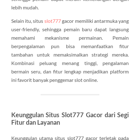
lebih mudah.
Selain itu, situs
slot777
gacor memiliki antarmuka yang
user-friendly, sehingga pemain baru dapat langsung
memahami mekanisme permainan. Pemain
berpengalaman pun bisa memanfaatkan fitur
tambahan untuk memaksimalkan strategi mereka.
Kombinasi peluang menang tinggi, pengalaman
bermain seru, dan fitur lengkap menjadikan platform
ini favorit banyak penggemar slot online.
Keunggulan Situs Slot777 Gacor dari Segi
Fitur dan Layanan
Keunggulan utama situs slot777 gacor terletak pada