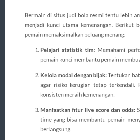
Bermain di situs judi bola resmi tentu lebih am
menjadi kunci utama kemenangan. Berikut 
pemain memaksimalkan peluang menang:
Pelajari statistik tim:
Memahami perfor
pemain kunci membantu pemain membuat p
Kelola modal dengan bijak:
Tentukan bat
agar risiko kerugian tetap terkendali.
konsisten meraih kemenangan.
Manfaatkan fitur live score dan odds:
S
time yang bisa membantu pemain menye
berlangsung.