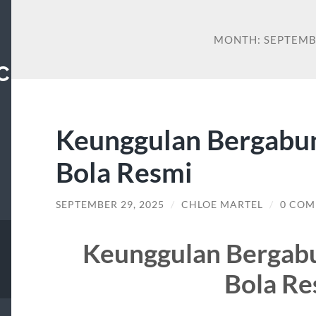
MONTH:
SEPTEMB
.COM
Keunggulan Bergabung
Bola Resmi
SEPTEMBER 29, 2025
/
CHLOE MARTEL
/
0 COM
Keunggulan Bergabun
Bola Re