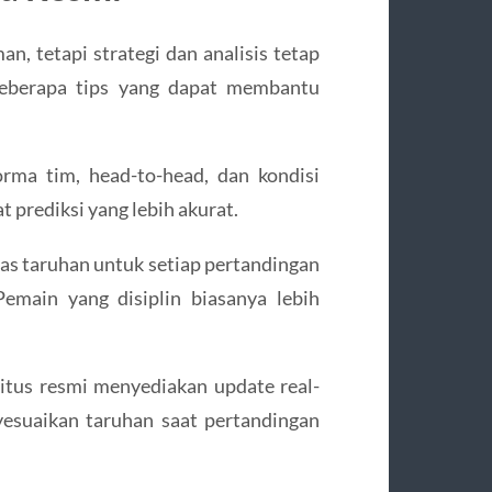
an, tetapi strategi dan analisis tetap
beberapa tips yang dapat membantu
ma tim, head-to-head, dan kondisi
rediksi yang lebih akurat.
as taruhan untuk setiap pertandingan
 Pemain yang disiplin biasanya lebih
itus resmi menyediakan update real-
suaikan taruhan saat pertandingan