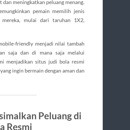
t dan meningkatkan peluang menang.
memungkinkan pemain memilih jenis
 mereka, mulai dari taruhan 1X2,
bile-friendly menjadi nilai tambah
an saja dan di mana saja melalui
i menjadikan situs judi bola resmi
n yang ingin bermain dengan aman dan
imalkan Peluang di
la Resmi