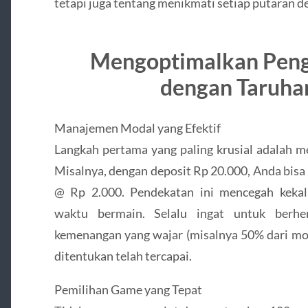
tetapi juga tentang menikmati setiap putaran 
Mengoptimalkan Pen
dengan Taruha
Manajemen Modal yang Efektif
Langkah pertama yang paling krusial adalah me
Misalnya, dengan deposit Rp 20.000, Anda bis
@ Rp 2.000. Pendekatan ini mencegah keka
waktu bermain. Selalu ingat untuk berhe
kemenangan yang wajar (misalnya 50% dari mod
ditentukan telah tercapai.
Pemilihan Game yang Tepat