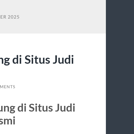
ER 2025
 di Situs Judi
MENTS
g di Situs Judi
smi