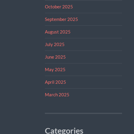
October 2025
September 2025
August 2025
July 2025
June 2025
May 2025
April 2025
March 2025
Categories