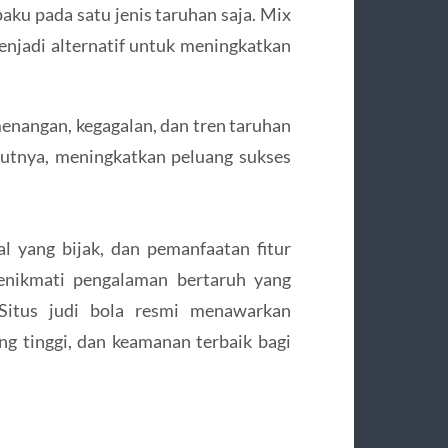
aku pada satu jenis taruhan saja. Mix
menjadi alternatif untuk meningkatkan
nangan, kegagalan, dan tren taruhan
kutnya, meningkatkan peluang sukses
 yang bijak, dan pemanfaatan fitur
enikmati pengalaman bertaruh yang
Situs judi bola resmi menawarkan
ng tinggi, dan keamanan terbaik bagi