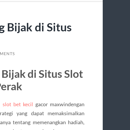
 Bijak di Situs
MENTS
Bijak di Situs Slot
Perak
s
slot bet kecil
gacor maxwindengan
trategi yang dapat memaksimalkan
hanya tentang memenangkan hadiah,