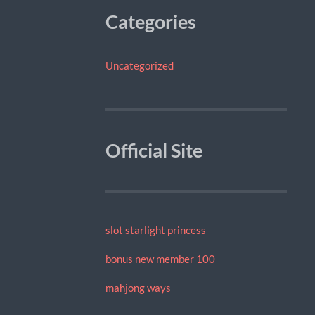
Categories
Uncategorized
Official Site
slot starlight princess
bonus new member 100
mahjong ways