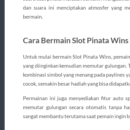
dan suara ini menciptakan atmosfer yang 
bermain.
Cara Bermain Slot Pinata Wins
Untuk mulai bermain Slot Pinata Wins, pemain
yang diinginkan kemudian memutar gulungan. 
kombinasi simbol yang menang pada paylines ya
cocok, semakin besar hadiah yang bisa didapatk
Permainan ini juga menyediakan fitur auto
memutar gulungan secara otomatis tanpa har
sangat membantu terutama saat pemain ingin b