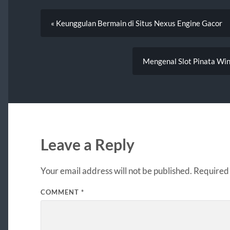
« Keunggulan Bermain di Situs Nexus Engine Gacor
Mengenal Slot Pinata Wins
Leave a Reply
Your email address will not be published.
Required 
COMMENT
*