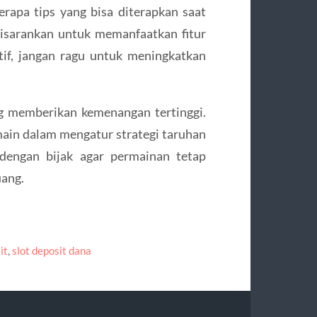
rapa tips yang bisa diterapkan saat
isarankan untuk memanfaatkan fitur
ktif, jangan ragu untuk meningkatkan
g memberikan kemenangan tertinggi.
in dalam mengatur strategi taruhan
l dengan bijak agar permainan tetap
uang.
it
,
slot deposit dana