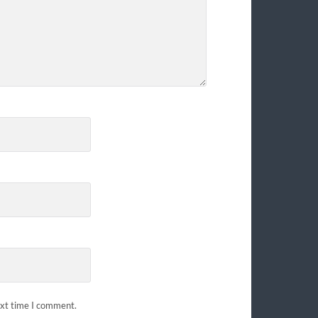
ext time I comment.