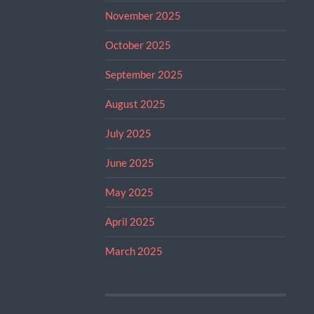
November 2025
October 2025
September 2025
August 2025
July 2025
June 2025
May 2025
April 2025
March 2025