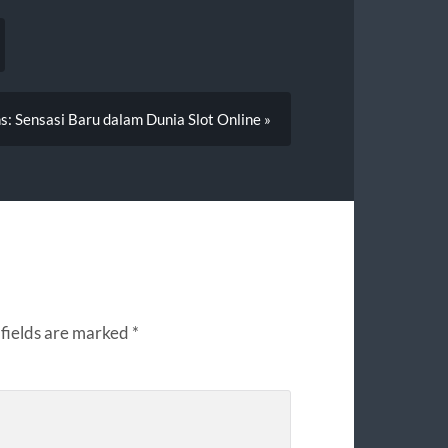
: Sensasi Baru dalam Dunia Slot Online »
fields are marked
*