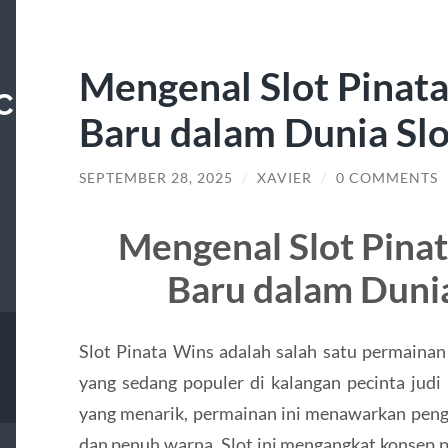
Mengenal Slot Pinata
.COM
Baru dalam Dunia Slo
SEPTEMBER 28, 2025
/
XAVIER
/
0 COMMENTS
Mengenal Slot Pinat
Baru dalam Dunia
Slot Pinata Wins adalah salah satu permaina
yang sedang populer di kalangan pecinta judi 
yang menarik, permainan ini menawarkan pe
dan penuh warna. Slot ini mengangkat konsep p