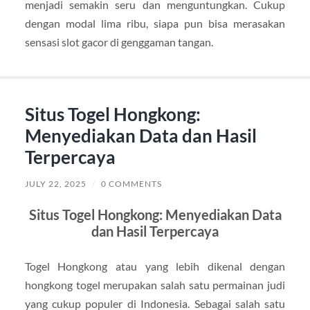
menjadi semakin seru dan menguntungkan. Cukup
dengan modal lima ribu, siapa pun bisa merasakan
sensasi slot gacor di genggaman tangan.
Situs Togel Hongkong:
Menyediakan Data dan Hasil
Terpercaya
JULY 22, 2025
/
0 COMMENTS
Situs Togel Hongkong: Menyediakan Data
dan Hasil Terpercaya
Togel Hongkong atau yang lebih dikenal dengan
hongkong togel merupakan salah satu permainan judi
yang cukup populer di Indonesia. Sebagai salah satu