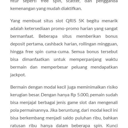
fitur seperti free spin, scatter, dan pengganda
kemenangan yang mudah diaktifkan.
Yang membuat situs slot QRIS 5K begitu menarik
adalah ketersediaan promo-promo harian yang sangat
bermanfaat. Beberapa situs memberikan bonus
deposit pertama, cashback harian, rollingan mingguan,
hingga free spin cuma-cuma. Semua bonus tersebut
bisa dimanfaatkan untuk memperpanjang waktu
bermain dan memperbesar peluang mendapatkan
jackpot.
Bermain dengan modal kecil juga meminimalkan risiko
kerugian besar. Dengan hanya Rp 5.000, pemain sudah
bisa menjajal berbagai jenis game slot dan mengenali
pola permainannya. Jika beruntung, dari modal kecil ini
bisa berkembang menjadi saldo puluhan ribu, bahkan
ratusan ribu hanya dalam beberapa spin. Kunci