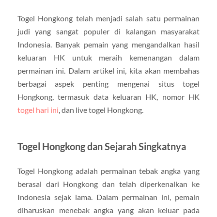
Togel Hongkong telah menjadi salah satu permainan
judi yang sangat populer di kalangan masyarakat
Indonesia. Banyak pemain yang mengandalkan hasil
keluaran HK untuk meraih kemenangan dalam
permainan ini. Dalam artikel ini, kita akan membahas
berbagai aspek penting mengenai situs togel
Hongkong, termasuk data keluaran HK, nomor HK
togel hari ini
, dan live togel Hongkong.
Togel Hongkong dan Sejarah Singkatnya
Togel Hongkong adalah permainan tebak angka yang
berasal dari Hongkong dan telah diperkenalkan ke
Indonesia sejak lama. Dalam permainan ini, pemain
diharuskan menebak angka yang akan keluar pada