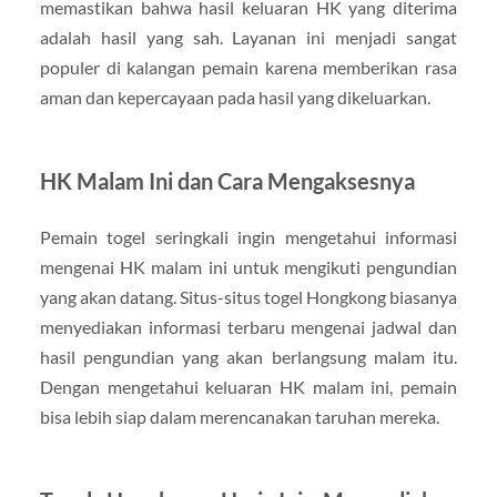
memastikan bahwa hasil keluaran HK yang diterima
adalah hasil yang sah. Layanan ini menjadi sangat
populer di kalangan pemain karena memberikan rasa
aman dan kepercayaan pada hasil yang dikeluarkan.
HK Malam Ini dan Cara Mengaksesnya
Pemain togel seringkali ingin mengetahui informasi
mengenai HK malam ini untuk mengikuti pengundian
yang akan datang. Situs-situs togel Hongkong biasanya
menyediakan informasi terbaru mengenai jadwal dan
hasil pengundian yang akan berlangsung malam itu.
Dengan mengetahui keluaran HK malam ini, pemain
bisa lebih siap dalam merencanakan taruhan mereka.