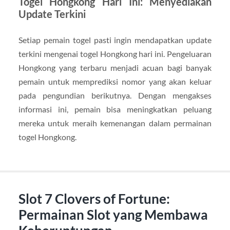
Togel Hongkong Hari Ini: Menyediakan
Update Terkini
Setiap pemain togel pasti ingin mendapatkan update
terkini mengenai togel Hongkong hari ini. Pengeluaran
Hongkong yang terbaru menjadi acuan bagi banyak
pemain untuk memprediksi nomor yang akan keluar
pada pengundian berikutnya. Dengan mengakses
informasi ini, pemain bisa meningkatkan peluang
mereka untuk meraih kemenangan dalam permainan
togel Hongkong.
Slot 7 Clovers of Fortune:
Permainan Slot yang Membawa