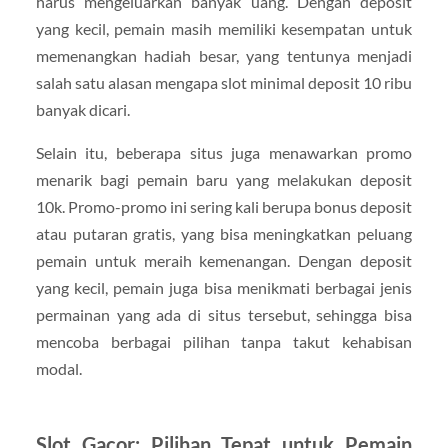
harus mengeluarkan banyak uang. Dengan deposit
yang kecil, pemain masih memiliki kesempatan untuk
memenangkan hadiah besar, yang tentunya menjadi
salah satu alasan mengapa slot minimal deposit 10 ribu
banyak dicari.
Selain itu, beberapa situs juga menawarkan promo
menarik bagi pemain baru yang melakukan deposit
10k. Promo-promo ini sering kali berupa bonus deposit
atau putaran gratis, yang bisa meningkatkan peluang
pemain untuk meraih kemenangan. Dengan deposit
yang kecil, pemain juga bisa menikmati berbagai jenis
permainan yang ada di situs tersebut, sehingga bisa
mencoba berbagai pilihan tanpa takut kehabisan
modal.
Slot Gacor: Pilihan Tepat untuk Pemain