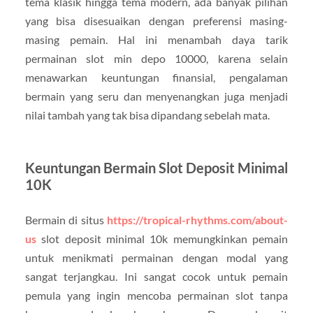
tema klasik hingga tema modern, ada banyak pilihan
yang bisa disesuaikan dengan preferensi masing-
masing pemain. Hal ini menambah daya tarik
permainan slot min depo 10000, karena selain
menawarkan keuntungan finansial, pengalaman
bermain yang seru dan menyenangkan juga menjadi
nilai tambah yang tak bisa dipandang sebelah mata.
Keuntungan Bermain Slot Deposit Minimal
10K
Bermain di situs
https://tropical-rhythms.com/about-
us
slot deposit minimal 10k memungkinkan pemain
untuk menikmati permainan dengan modal yang
sangat terjangkau. Ini sangat cocok untuk pemain
pemula yang ingin mencoba permainan slot tanpa