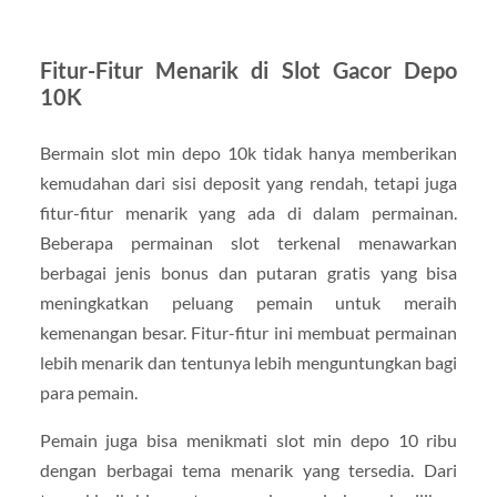
Fitur-Fitur Menarik di Slot Gacor Depo
10K
Bermain slot min depo 10k tidak hanya memberikan
kemudahan dari sisi deposit yang rendah, tetapi juga
fitur-fitur menarik yang ada di dalam permainan.
Beberapa permainan slot terkenal menawarkan
berbagai jenis bonus dan putaran gratis yang bisa
meningkatkan peluang pemain untuk meraih
kemenangan besar. Fitur-fitur ini membuat permainan
lebih menarik dan tentunya lebih menguntungkan bagi
para pemain.
Pemain juga bisa menikmati slot min depo 10 ribu
dengan berbagai tema menarik yang tersedia. Dari