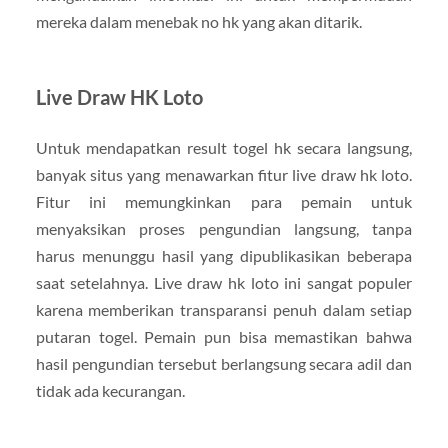
mereka dalam menebak no hk yang akan ditarik.
Live Draw HK Loto
Untuk mendapatkan result togel hk secara langsung,
banyak situs yang menawarkan fitur live draw hk loto.
Fitur ini memungkinkan para pemain untuk
menyaksikan proses pengundian langsung, tanpa
harus menunggu hasil yang dipublikasikan beberapa
saat setelahnya. Live draw hk loto ini sangat populer
karena memberikan transparansi penuh dalam setiap
putaran togel. Pemain pun bisa memastikan bahwa
hasil pengundian tersebut berlangsung secara adil dan
tidak ada kecurangan.