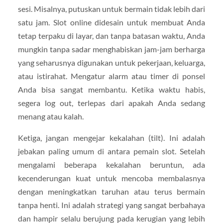
sesi. Misalnya, putuskan untuk bermain tidak lebih dari
satu jam. Slot online didesain untuk membuat Anda
tetap terpaku di layar, dan tanpa batasan waktu, Anda
mungkin tanpa sadar menghabiskan jam-jam berharga
yang seharusnya digunakan untuk pekerjaan, keluarga,
atau istirahat. Mengatur alarm atau timer di ponsel
Anda bisa sangat membantu. Ketika waktu habis,
segera log out, terlepas dari apakah Anda sedang
menang atau kalah.
Ketiga, jangan mengejar kekalahan (tilt). Ini adalah
jebakan paling umum di antara pemain slot. Setelah
mengalami beberapa kekalahan beruntun, ada
kecenderungan kuat untuk mencoba membalasnya
dengan meningkatkan taruhan atau terus bermain
tanpa henti. Ini adalah strategi yang sangat berbahaya
dan hampir selalu berujung pada kerugian yang lebih