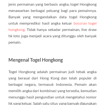
jenis permainan yang berbasis angka, togel Hongkong
menawarkan berbagai peluang bagi para pemainnya.
Banyak yang mengandalkan data togel Hongkong
untuk memprediksi hasil angka keluar
bocoran togel
hongkong
. Tidak hanya sekadar permainan, live draw
hk loto juga menjadi acara yang ditunggu oleh banyak
pemain.
Mengenal Togel Hongkong
Togel Hongkong adalah permainan judi tebak angka
yang berasal dari Hong Kong dan telah populer di
berbagai negara, termasuk Indonesia. Pemain akan
memilih angka dari kombinasi yang tersedia, kemudian
menunggu hasil pengundian untuk mengetahui nomor
hk yang keluar. Salah satu situs yang banyak digunakan