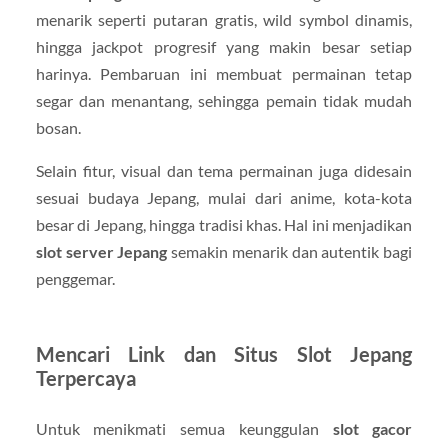
menarik seperti putaran gratis, wild symbol dinamis,
hingga jackpot progresif yang makin besar setiap
harinya. Pembaruan ini membuat permainan tetap
segar dan menantang, sehingga pemain tidak mudah
bosan.
Selain fitur, visual dan tema permainan juga didesain
sesuai budaya Jepang, mulai dari anime, kota-kota
besar di Jepang, hingga tradisi khas. Hal ini menjadikan
slot server Jepang
semakin menarik dan autentik bagi
penggemar.
Mencari Link dan Situs Slot Jepang
Terpercaya
Untuk menikmati semua keunggulan
slot gacor