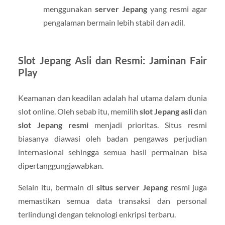
menggunakan
server Jepang
yang resmi agar
pengalaman bermain lebih stabil dan adil.
Slot Jepang Asli dan Resmi: Jaminan Fair
Play
Keamanan dan keadilan adalah hal utama dalam dunia
slot online. Oleh sebab itu, memilih
slot Jepang asli
dan
slot Jepang resmi
menjadi prioritas. Situs resmi
biasanya diawasi oleh badan pengawas perjudian
internasional sehingga semua hasil permainan bisa
dipertanggungjawabkan.
Selain itu, bermain di
situs server Jepang
resmi juga
memastikan semua data transaksi dan personal
terlindungi dengan teknologi enkripsi terbaru.