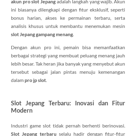
akun pro slot Jepang
adalah langkah yang wajib. Akun
ini biasanya dilengkapi dengan fitur eksklusif, seperti
bonus harian, akses ke permainan terbaru, serta
analisis khusus untuk membantu menemukan mesin
slot Jepang gampang menang
.
Dengan akun pro ini, pemain bisa memanfaatkan
berbagai strategi yang membuat peluang menang jauh
lebih besar. Tak heran jika banyak yang menyebut akun
tersebut sebagai jalan pintas menuju kemenangan
dalam
pro jp slot
.
Slot Jepang Terbaru: Inovasi dan Fitur
Modern
Industri game slot tidak pernah berhenti berinovasi.
Slot Jepang terbaru
selalu hadir dengan fitur-fitur