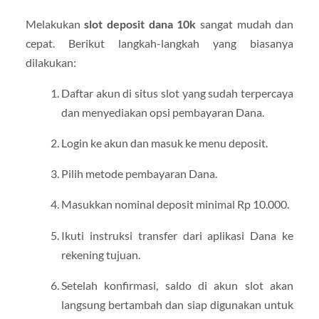
Melakukan
slot deposit dana 10k
sangat mudah dan
cepat. Berikut langkah-langkah yang biasanya
dilakukan:
Daftar akun di situs slot yang sudah terpercaya
dan menyediakan opsi pembayaran Dana.
Login ke akun dan masuk ke menu deposit.
Pilih metode pembayaran Dana.
Masukkan nominal deposit minimal Rp 10.000.
Ikuti instruksi transfer dari aplikasi Dana ke
rekening tujuan.
Setelah konfirmasi, saldo di akun slot akan
langsung bertambah dan siap digunakan untuk