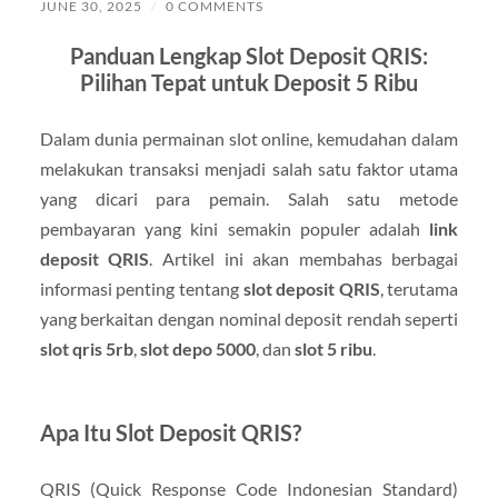
JUNE 30, 2025
/
0 COMMENTS
Panduan Lengkap Slot Deposit QRIS:
Pilihan Tepat untuk Deposit 5 Ribu
Dalam dunia permainan slot online, kemudahan dalam
melakukan transaksi menjadi salah satu faktor utama
yang dicari para pemain. Salah satu metode
pembayaran yang kini semakin populer adalah
link
deposit QRIS
. Artikel ini akan membahas berbagai
informasi penting tentang
slot deposit QRIS
, terutama
yang berkaitan dengan nominal deposit rendah seperti
slot qris 5rb
,
slot depo 5000
, dan
slot 5 ribu
.
Apa Itu Slot Deposit QRIS?
QRIS (Quick Response Code Indonesian Standard)