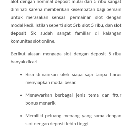
Slot dengan nominal deposit mulai dari 5 ribu sangat
diminati karena memberikan kesempatan bagi pemain
untuk merasakan sensasi permainan slot dengan
modal kecil. Istilah seperti
slot 5rb
,
slot 5 ribu
, dan
slot
deposit 5k
sudah sangat familiar di kalangan
komunitas slot online.
Berikut alasan mengapa slot dengan deposit 5 ribu
banyak dicari:
Bisa dimainkan oleh siapa saja tanpa harus
menyiapkan modal besar.
Menawarkan berbagai jenis tema dan fitur
bonus menarik.
Memiliki peluang menang yang sama dengan
slot dengan deposit lebih tinggi.