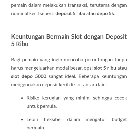
pemain dalam melakukan transaksi, terutama dengan
nominal kecil seperti
deposit 5 ribu
atau
depo 5k
.
Keuntungan Bermain Slot dengan Deposit
5 Ribu
Bagi pemain yang ingin mencoba peruntungan tanpa
harus mengeluarkan modal besar, opsi
slot 5 ribu
atau
slot depo 5000
sangat ideal. Beberapa keuntungan
menggunakan deposit kecil di slot antara lain:
Risiko kerugian yang minim, sehingga cocok
untuk pemula.
Lebih fleksibel dalam mengatur budget
bermain.