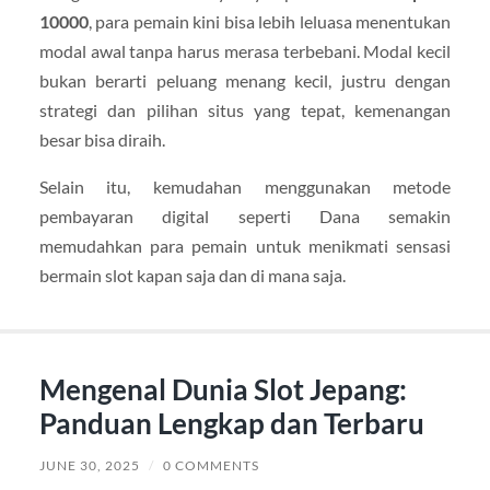
10000
, para pemain kini bisa lebih leluasa menentukan
modal awal tanpa harus merasa terbebani. Modal kecil
bukan berarti peluang menang kecil, justru dengan
strategi dan pilihan situs yang tepat, kemenangan
besar bisa diraih.
Selain itu, kemudahan menggunakan metode
pembayaran digital seperti Dana semakin
memudahkan para pemain untuk menikmati sensasi
bermain slot kapan saja dan di mana saja.
Mengenal Dunia Slot Jepang:
Panduan Lengkap dan Terbaru
JUNE 30, 2025
/
0 COMMENTS