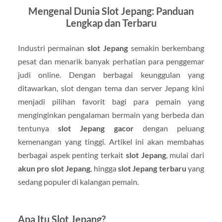
Mengenal Dunia Slot Jepang: Panduan
Lengkap dan Terbaru
Industri permainan
slot Jepang
semakin berkembang
pesat dan menarik banyak perhatian para penggemar
judi online. Dengan berbagai keunggulan yang
ditawarkan, slot dengan tema dan server Jepang kini
menjadi pilihan favorit bagi para pemain yang
menginginkan pengalaman bermain yang berbeda dan
tentunya
slot Jepang gacor
dengan peluang
kemenangan yang tinggi. Artikel ini akan membahas
berbagai aspek penting terkait
slot Jepang
, mulai dari
akun pro slot Jepang
, hingga
slot Jepang terbaru
yang
sedang populer di kalangan pemain.
Apa Itu Slot Jepang?