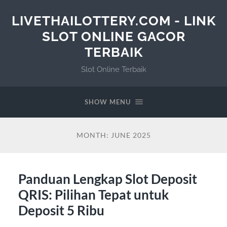
LIVETHAILOTTERY.COM - LINK
SLOT ONLINE GACOR
TERBAIK
Slot Online Terbaik
SHOW MENU
MONTH:
JUNE 2025
Panduan Lengkap Slot Deposit
QRIS: Pilihan Tepat untuk
Deposit 5 Ribu