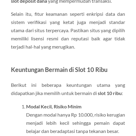
slot deposit dana
yang mempermudah transaksi.
Selain itu, fitur keamanan seperti enkripsi data dan
sistem verifikasi yang ketat juga menjadi standar
utama dari situs terpercaya. Pastikan situs yang dipilih
memiliki lisensi resmi dan reputasi baik agar tidak
terjadi hal-hal yang merugikan.
Keuntungan Bermain di Slot 10 Ribu
Berikut ini beberapa keuntungan utama yang
didapatkan jika memilih untuk bermain di
slot 10 ribu
:
Modal Kecil, Risiko Minim
Dengan modal hanya Rp 10.000, risiko kerugian
menjadi lebih kecil sehingga pemain dapat
belajar dan beradaptasi tanpa tekanan besar.