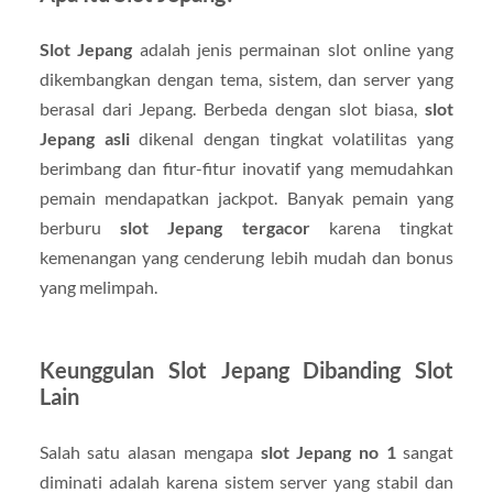
Slot Jepang
adalah jenis permainan slot online yang
dikembangkan dengan tema, sistem, dan server yang
berasal dari Jepang. Berbeda dengan slot biasa,
slot
Jepang asli
dikenal dengan tingkat volatilitas yang
berimbang dan fitur-fitur inovatif yang memudahkan
pemain mendapatkan jackpot. Banyak pemain yang
berburu
slot Jepang tergacor
karena tingkat
kemenangan yang cenderung lebih mudah dan bonus
yang melimpah.
Keunggulan Slot Jepang Dibanding Slot
Lain
Salah satu alasan mengapa
slot Jepang no 1
sangat
diminati adalah karena sistem server yang stabil dan