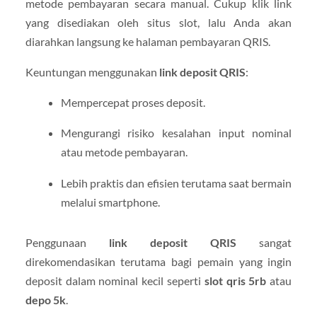
metode pembayaran secara manual. Cukup klik link
yang disediakan oleh situs slot, lalu Anda akan
diarahkan langsung ke halaman pembayaran QRIS.
Keuntungan menggunakan
link deposit QRIS
:
Mempercepat proses deposit.
Mengurangi risiko kesalahan input nominal
atau metode pembayaran.
Lebih praktis dan efisien terutama saat bermain
melalui smartphone.
Penggunaan
link deposit QRIS
sangat
direkomendasikan terutama bagi pemain yang ingin
deposit dalam nominal kecil seperti
slot qris 5rb
atau
depo 5k
.