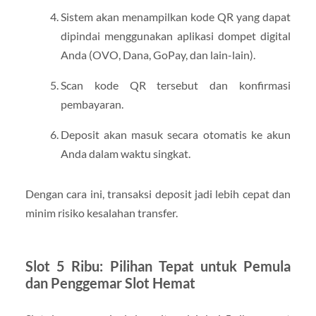
Sistem akan menampilkan kode QR yang dapat
dipindai menggunakan aplikasi dompet digital
Anda (OVO, Dana, GoPay, dan lain-lain).
Scan kode QR tersebut dan konfirmasi
pembayaran.
Deposit akan masuk secara otomatis ke akun
Anda dalam waktu singkat.
Dengan cara ini, transaksi deposit jadi lebih cepat dan
minim risiko kesalahan transfer.
Slot 5 Ribu: Pilihan Tepat untuk Pemula
dan Penggemar Slot Hemat