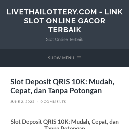
LIVETHAILOTTERY.COM - LINK
SLOT ONLINE GACOR
TERBAIK
Slot Online Terbaik
SHOW MENU
Slot Deposit QRIS 10K: Mudah,
Cepat, dan Tanpa Potongan
JUNE 2, 2025
/
0 COMMENTS
Slot Deposit QRIS 10K: Mudah, Cepat, dan
Tanpa Potongan