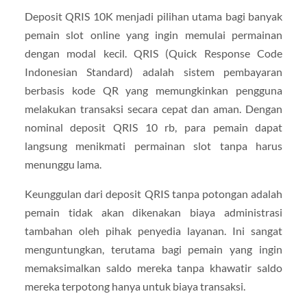
Deposit QRIS 10K menjadi pilihan utama bagi banyak
pemain slot online yang ingin memulai permainan
dengan modal kecil. QRIS (Quick Response Code
Indonesian Standard) adalah sistem pembayaran
berbasis kode QR yang memungkinkan pengguna
melakukan transaksi secara cepat dan aman. Dengan
nominal deposit QRIS 10 rb, para pemain dapat
langsung menikmati permainan slot tanpa harus
menunggu lama.
Keunggulan dari deposit QRIS tanpa potongan adalah
pemain tidak akan dikenakan biaya administrasi
tambahan oleh pihak penyedia layanan. Ini sangat
menguntungkan, terutama bagi pemain yang ingin
memaksimalkan saldo mereka tanpa khawatir saldo
mereka terpotong hanya untuk biaya transaksi.