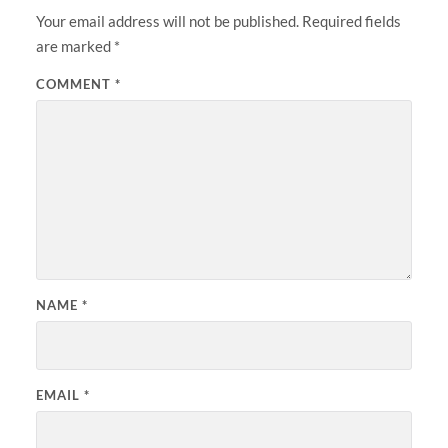
Your email address will not be published.
Required fields
are marked
*
COMMENT
*
NAME
*
EMAIL
*