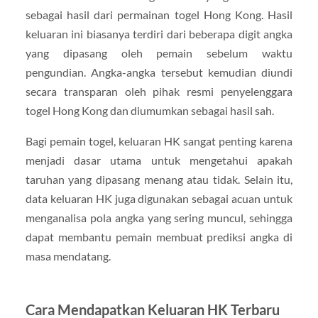
sebagai hasil dari permainan togel Hong Kong. Hasil
keluaran ini biasanya terdiri dari beberapa digit angka
yang dipasang oleh pemain sebelum waktu
pengundian. Angka-angka tersebut kemudian diundi
secara transparan oleh pihak resmi penyelenggara
togel Hong Kong dan diumumkan sebagai hasil sah.
Bagi pemain togel, keluaran HK sangat penting karena
menjadi dasar utama untuk mengetahui apakah
taruhan yang dipasang menang atau tidak. Selain itu,
data keluaran HK juga digunakan sebagai acuan untuk
menganalisa pola angka yang sering muncul, sehingga
dapat membantu pemain membuat prediksi angka di
masa mendatang.
Cara Mendapatkan Keluaran HK Terbaru