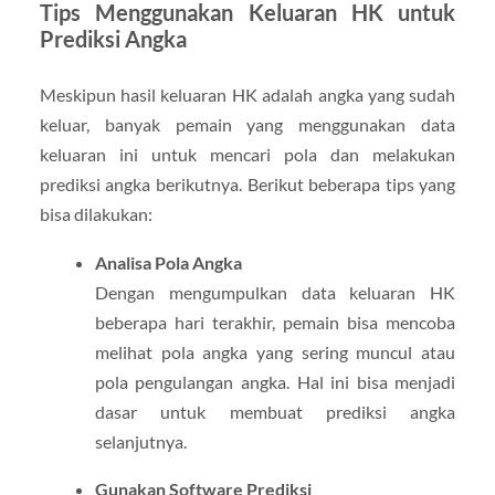
Tips Menggunakan Keluaran HK untuk
Prediksi Angka
Meskipun hasil keluaran HK adalah angka yang sudah
keluar, banyak pemain yang menggunakan data
keluaran ini untuk mencari pola dan melakukan
prediksi angka berikutnya. Berikut beberapa tips yang
bisa dilakukan:
Analisa Pola Angka
Dengan mengumpulkan data keluaran HK
beberapa hari terakhir, pemain bisa mencoba
melihat pola angka yang sering muncul atau
pola pengulangan angka. Hal ini bisa menjadi
dasar untuk membuat prediksi angka
selanjutnya.
Gunakan Software Prediksi