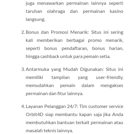
juga menawarkan permainan lainnya seperti
taruhan olahraga dan permainan kasino
langsung.
Bonus dan Promosi Menarik: Situs ini sering
kali memberikan berbagai promo menarik,
seperti bonus pendaftaran, bonus harian,
hingga cashback untuk para pemain setia.
Antarmuka yang Mudah Digunakan: Situs ini
memiliki tampilan yang user-friendly,
memudahkan pemain dalam mengakses
permainan dan fitur lainnya.
Layanan Pelanggan 24/7: Tim customer service
Orbit4D siap membantu kapan saja jika Anda
membutuhkan bantuan terkait permainan atau
masalah teknis lainnya.