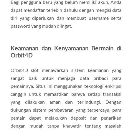
Bagi pengguna baru yang belum memiliki akun, Anda
dapat mendaftar terlebih dahulu dengan mengisi data
diri yang diperlukan dan membuat username serta
password yang mudah diingat.
Keamanan dan Kenyamanan Bermain di
Orbit4D
Orbit4D slot menawarkan sistem keamanan yang
sangat baik untuk menjaga data pribadi para
pemainnya. Situs ini menggunakan teknologi enkripsi
canggih untuk memastikan bahwa setiap transaksi
yang dilakukan aman dan terlindungi. Dengan
dukungan sistem pembayaran yang terpercaya, para
pemain dapat melakukan deposit dan penarikan
dengan mudah tanpa khawatir tentang masalah