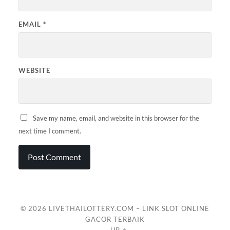
EMAIL
*
WEBSITE
Save my name, email, and website in this browser for the
next time I comment.
© 2026
LIVETHAILOTTERY.COM – LINK SLOT ONLINE
GACOR TERBAIK
—
UP ↑