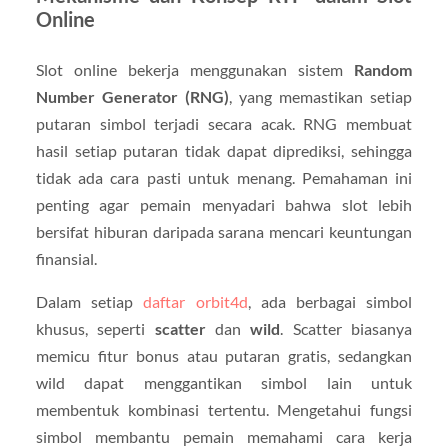
Online
Slot online bekerja menggunakan sistem
Random
Number Generator (RNG)
, yang memastikan setiap
putaran simbol terjadi secara acak. RNG membuat
hasil setiap putaran tidak dapat diprediksi, sehingga
tidak ada cara pasti untuk menang. Pemahaman ini
penting agar pemain menyadari bahwa slot lebih
bersifat hiburan daripada sarana mencari keuntungan
finansial.
Dalam setiap
daftar orbit4d
, ada berbagai simbol
khusus, seperti
scatter
dan
wild
. Scatter biasanya
memicu fitur bonus atau putaran gratis, sedangkan
wild dapat menggantikan simbol lain untuk
membentuk kombinasi tertentu. Mengetahui fungsi
simbol membantu pemain memahami cara kerja