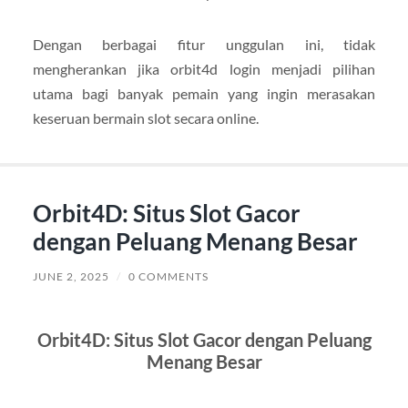
Dengan berbagai fitur unggulan ini, tidak
mengherankan jika orbit4d login menjadi pilihan
utama bagi banyak pemain yang ingin merasakan
keseruan bermain slot secara online.
Orbit4D: Situs Slot Gacor
dengan Peluang Menang Besar
JUNE 2, 2025
/
0 COMMENTS
Orbit4D: Situs Slot Gacor dengan Peluang
Menang Besar