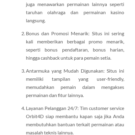
juga menawarkan permainan lainnya seperti
taruhan olahraga dan permainan kasino
langsung.
Bonus dan Promosi Menarik: Situs ini sering
kali memberikan berbagai promo menarik,
seperti bonus pendaftaran, bonus harian,
hingga cashback untuk para pemain setia.
Antarmuka yang Mudah Digunakan: Situs ini
memiliki tampilan yang user-friendly,
memudahkan pemain dalam mengakses
permainan dan fitur lainnya.
Layanan Pelanggan 24/7: Tim customer service
Orbit4D siap membantu kapan saja jika Anda
membutuhkan bantuan terkait permainan atau
masalah teknis lainnya.