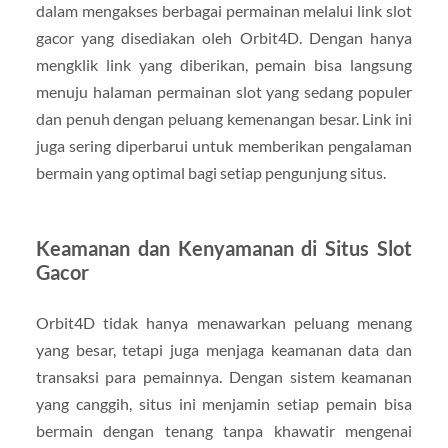
dalam mengakses berbagai permainan melalui link slot
gacor yang disediakan oleh Orbit4D. Dengan hanya
mengklik link yang diberikan, pemain bisa langsung
menuju halaman permainan slot yang sedang populer
dan penuh dengan peluang kemenangan besar. Link ini
juga sering diperbarui untuk memberikan pengalaman
bermain yang optimal bagi setiap pengunjung situs.
Keamanan dan Kenyamanan di Situs Slot
Gacor
Orbit4D tidak hanya menawarkan peluang menang
yang besar, tetapi juga menjaga keamanan data dan
transaksi para pemainnya. Dengan sistem keamanan
yang canggih, situs ini menjamin setiap pemain bisa
bermain dengan tenang tanpa khawatir mengenai