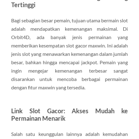
Tertinggi
Bagi sebagian besar pemain, tujuan utama bermain slot
adalah mendapatkan kemenangan maksimal. Di
Orbit4D, ada banyak jenis permainan yang
memberikan kesempatan slot gacor maxwin. Ini adalah
jenis slot yang menawarkan kemenangan dalam jumlah
besar, bahkan hingga mencapai jackpot. Pemain yang
ingin mengejar kemenangan terbesar sangat
disarankan untuk mencoba berbagai permainan
dengan fitur maxwin yang tersedia.
Link Slot Gacor: Akses Mudah ke
Permainan Menarik
Salah satu keunggulan lainnya adalah kemudahan