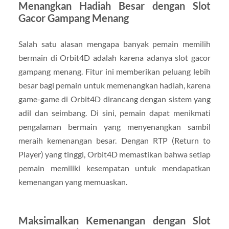
Menangkan Hadiah Besar dengan Slot
Gacor Gampang Menang
Salah satu alasan mengapa banyak pemain memilih
bermain di Orbit4D adalah karena adanya slot gacor
gampang menang. Fitur ini memberikan peluang lebih
besar bagi pemain untuk memenangkan hadiah, karena
game-game di Orbit4D dirancang dengan sistem yang
adil dan seimbang. Di sini, pemain dapat menikmati
pengalaman bermain yang menyenangkan sambil
meraih kemenangan besar. Dengan RTP (Return to
Player) yang tinggi, Orbit4D memastikan bahwa setiap
pemain memiliki kesempatan untuk mendapatkan
kemenangan yang memuaskan.
Maksimalkan Kemenangan dengan Slot