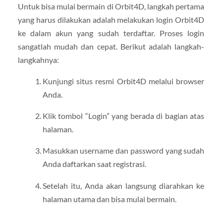
Untuk bisa mulai bermain di Orbit4D, langkah pertama
yang harus dilakukan adalah melakukan login Orbit4D
ke dalam akun yang sudah terdaftar. Proses login
sangatlah mudah dan cepat. Berikut adalah langkah-
langkahnya:
Kunjungi situs resmi Orbit4D melalui browser
Anda.
Klik tombol “Login” yang berada di bagian atas
halaman.
Masukkan username dan password yang sudah
Anda daftarkan saat registrasi.
Setelah itu, Anda akan langsung diarahkan ke
halaman utama dan bisa mulai bermain.