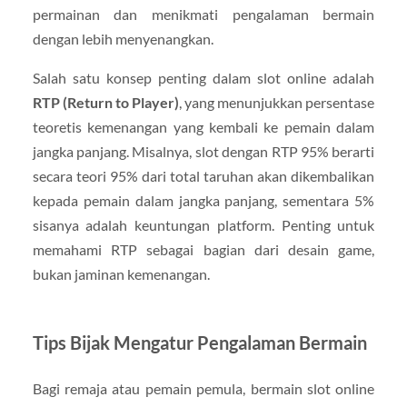
permainan dan menikmati pengalaman bermain
dengan lebih menyenangkan.
Salah satu konsep penting dalam slot online adalah
RTP (Return to Player)
, yang menunjukkan persentase
teoretis kemenangan yang kembali ke pemain dalam
jangka panjang. Misalnya, slot dengan RTP 95% berarti
secara teori 95% dari total taruhan akan dikembalikan
kepada pemain dalam jangka panjang, sementara 5%
sisanya adalah keuntungan platform. Penting untuk
memahami RTP sebagai bagian dari desain game,
bukan jaminan kemenangan.
Tips Bijak Mengatur Pengalaman Bermain
Bagi remaja atau pemain pemula, bermain slot online