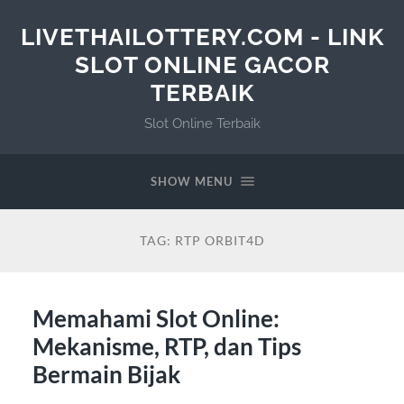
LIVETHAILOTTERY.COM - LINK
SLOT ONLINE GACOR
TERBAIK
Slot Online Terbaik
SHOW MENU
TAG:
RTP ORBIT4D
Memahami Slot Online:
Mekanisme, RTP, dan Tips
Bermain Bijak