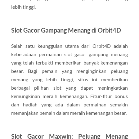
lebih tinggi.
Slot Gacor Gampang Menang di Orbit4D
Salah satu keunggulan utama dari Orbit4D adalah
keberadaan permainan slot gacor gampang menang
yang telah terbukti memberikan banyak kemenangan
besar. Bagi pemain yang menginginkan peluang
menang yang lebih tinggi, situs ini memberikan
berbagai pilihan slot yang dapat meningkatkan
kemungkinan meraih kemenangan. Fitur-fitur bonus
dan hadiah yang ada dalam permainan semakin
memanjakan pemain dalam meraih kemenangan besar.
Slot Gacor Maxwin: Peluang Menang