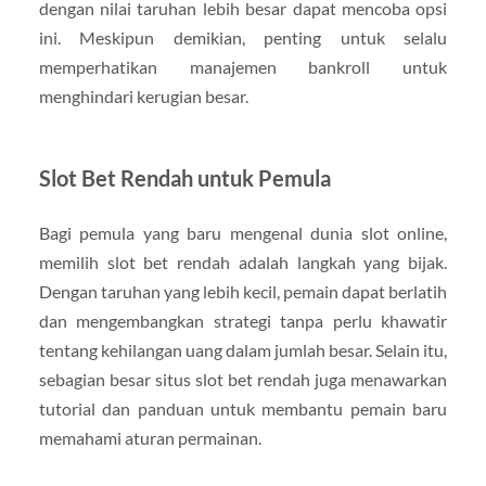
dengan nilai taruhan lebih besar dapat mencoba opsi
ini. Meskipun demikian, penting untuk selalu
memperhatikan manajemen bankroll untuk
menghindari kerugian besar.
Slot Bet Rendah untuk Pemula
Bagi pemula yang baru mengenal dunia slot online,
memilih slot bet rendah adalah langkah yang bijak.
Dengan taruhan yang lebih kecil, pemain dapat berlatih
dan mengembangkan strategi tanpa perlu khawatir
tentang kehilangan uang dalam jumlah besar. Selain itu,
sebagian besar situs slot bet rendah juga menawarkan
tutorial dan panduan untuk membantu pemain baru
memahami aturan permainan.