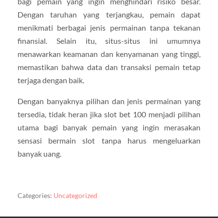
bagi pemain yang ingin menghindari risiko besar.
Dengan taruhan yang terjangkau, pemain dapat
menikmati berbagai jenis permainan tanpa tekanan
finansial. Selain itu, situs-situs ini umumnya
menawarkan keamanan dan kenyamanan yang tinggi,
memastikan bahwa data dan transaksi pemain tetap
terjaga dengan baik.
Dengan banyaknya pilihan dan jenis permainan yang
tersedia, tidak heran jika slot bet 100 menjadi pilihan
utama bagi banyak pemain yang ingin merasakan
sensasi bermain slot tanpa harus mengeluarkan
banyak uang.
Categories:
Uncategorized