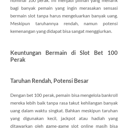
nominal 100 perak. Ini menjadi pilihan yang menarik
bagi banyak pemain yang ingin merasakan sensasi
bermain slot tanpa harus mengeluarkan banyak uang.
Meskipun taruhannya rendah, namun potensi
kemenangan yang didapat bisa sangat menggiurkan.
Keuntungan Bermain di Slot Bet 100
Perak
Taruhan Rendah, Potensi Besar
Dengan bet 100 perak, pemain bisa mengelola bankroll
mereka lebih baik tanpa rasa takut kehilangan banyak
uang dalam waktu singkat. Bahkan meskipun taruhan
yang digunakan kecil, jackpot atau hadiah yang
ditawarkan oleh game-game slot online masih bisa