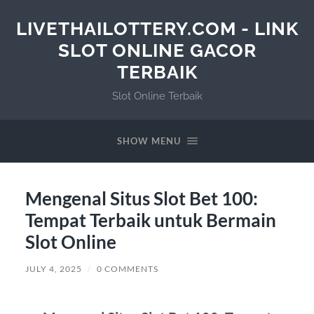
LIVETHAILOTTERY.COM - LINK
SLOT ONLINE GACOR
TERBAIK
Slot Online Terbaik
SHOW MENU
Mengenal Situs Slot Bet 100:
Tempat Terbaik untuk Bermain
Slot Online
JULY 4, 2025
/
0 COMMENTS