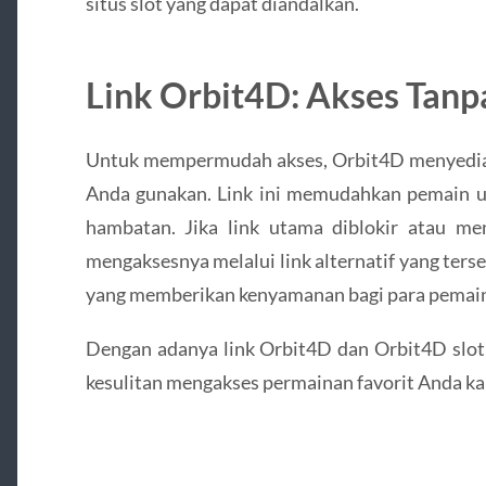
situs slot yang dapat diandalkan.
Link Orbit4D: Akses Tanp
Untuk mempermudah akses, Orbit4D menyediak
Anda gunakan. Link ini memudahkan pemain un
hambatan. Jika link utama diblokir atau m
mengaksesnya melalui link alternatif yang tersed
yang memberikan kenyamanan bagi para pemain 
Dengan adanya link Orbit4D dan Orbit4D slot l
kesulitan mengakses permainan favorit Anda kap