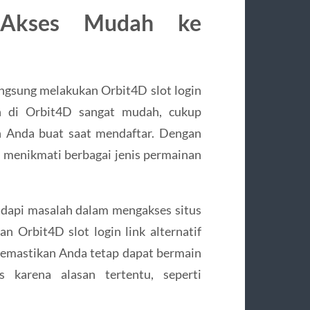
 Akses Mudah ke
ngsung melakukan Orbit4D slot login
n di Orbit4D sangat mudah, cukup
 Anda buat saat mendaftar. Dengan
g menikmati berbagai jenis permainan
api masalah dalam mengakses situs
 Orbit4D slot login link alternatif
i memastikan Anda tetap dapat bermain
 karena alasan tertentu, seperti