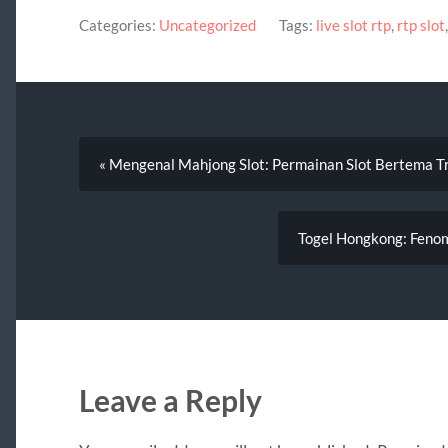
Categories:
Uncategorized
Tags:
live slot rtp
,
rtp slot
« Mengenal Mahjong Slot: Permainan Slot Bertema Tr
Togel Hongkong: Fenom
Leave a Reply