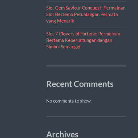
Slot Gem Saviour Conquest: Permainan
Slot Bertema Petualangan Permata
yang Menarik
Slot 7 Clovers of Fortune: Permainan
Bertema Keberuntungan dengan
Simbol Semanggi
Recent Comments
No comments to show.
Archives