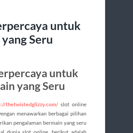
Terpercaya untuk
 yang Seru
Terpercaya untuk
in yang Seru
s://thetwistedglizzy.com/
slot online
Dengan menawarkan berbagai pilihan
rikan pengalaman bermain yang seru
 dunia slot online, berikut adalah