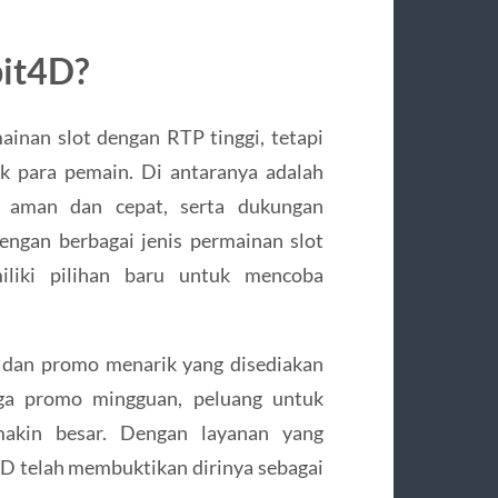
bit4D?
nan slot dengan RTP tinggi, tetapi
k para pemain. Di antaranya adalah
ng aman dan cepat, serta dukungan
ngan berbagai jenis permainan slot
iliki pilihan baru untuk mencoba
 dan promo menarik yang disediakan
gga promo mingguan, peluang untuk
akin besar. Dengan layanan yang
4D telah membuktikan dirinya sebagai