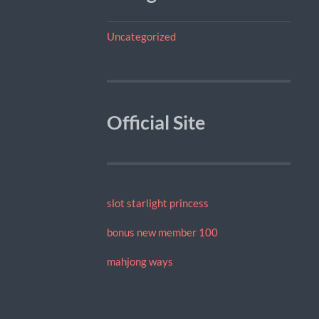
Uncategorized
Official Site
slot starlight princess
bonus new member 100
mahjong ways