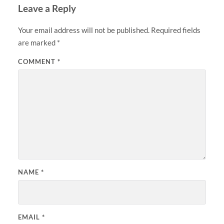
Leave a Reply
Your email address will not be published.
Required fields
are marked
*
COMMENT
*
NAME
*
EMAIL
*