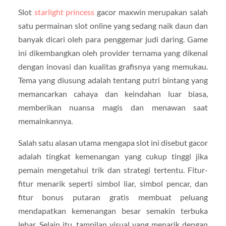
Slot
starlight princess
gacor maxwin merupakan salah
satu permainan slot online yang sedang naik daun dan
banyak dicari oleh para penggemar judi daring. Game
ini dikembangkan oleh provider ternama yang dikenal
dengan inovasi dan kualitas grafisnya yang memukau.
Tema yang diusung adalah tentang putri bintang yang
memancarkan cahaya dan keindahan luar biasa,
memberikan nuansa magis dan menawan saat
memainkannya.
Salah satu alasan utama mengapa slot ini disebut gacor
adalah tingkat kemenangan yang cukup tinggi jika
pemain mengetahui trik dan strategi tertentu. Fitur-
fitur menarik seperti simbol liar, simbol pencar, dan
fitur bonus putaran gratis membuat peluang
mendapatkan kemenangan besar semakin terbuka
lebar. Selain itu, tampilan visual yang menarik dengan