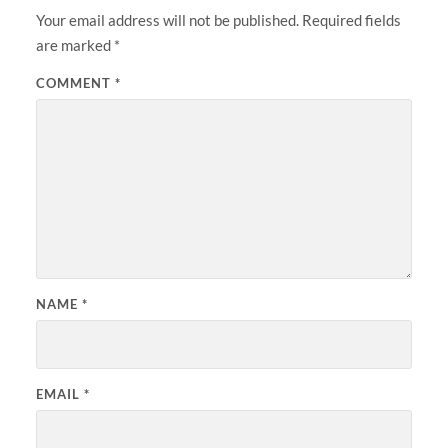
Your email address will not be published.
Required fields
are marked
*
COMMENT
*
NAME
*
EMAIL
*