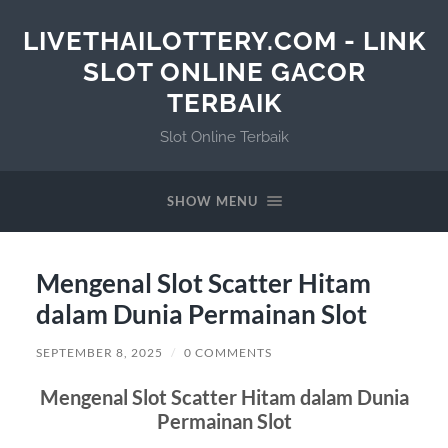
LIVETHAILOTTERY.COM - LINK
SLOT ONLINE GACOR
TERBAIK
Slot Online Terbaik
SHOW MENU
Mengenal Slot Scatter Hitam
dalam Dunia Permainan Slot
SEPTEMBER 8, 2025
/
0 COMMENTS
Mengenal Slot Scatter Hitam dalam Dunia
Permainan Slot