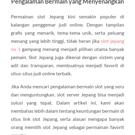
Pengalaman Bermain yang Menyenangkan
Permainan slot Jepang kini semakin populer di
kalangan penggemar judi online. Dengan tampilan
grafis yang menarik, tema-tema unik, serta peluang
menang yang lebih tinggi, tidak heran jika
slot jepang
no 1
gampang menang menjadi pilihan utama banyak
pemain. Slot Jepang juga dikenal dengan sistem yang
adil dan transparan, membuatnya menjadi favorit di
situs-situs judi online terbaik.
Jika Anda mencari pengalaman bermain slot yang seru
dan menguntungkan, slot server Jepang bisa menjadi
solusi yang tepat. Dalam artikel ini, kami akan
membahas lebih dalam tentang keuntungan bermain di
situs link slot Jepang, serta alasan mengapa banyak
orang memilih slot Jepang sebagai permainan favorit