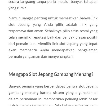
secara langsung tanpa perlu melalui banyak tahapan
yang rumit.
Namun, sangat penting untuk memastikan bahwa link
slot Jepang yang Anda pilih adalah link yang
terpercaya dan aman. Sebaiknya pilih situs resmi yang
telah memiliki reputasi baik dan banyak ulasan positif
dari pemain lain. Memilih link slot Jepang yang tepat
akan membantu Anda mendapatkan pengalaman
bermain yang aman dan menyenangkan.
Mengapa Slot Jepang Gampang Menang?
Banyak pemain yang berpendapat bahwa slot Jepang
gampang menang karena sistem yang digunakan di
dalam permainan ini memberikan peluang lebih besar
untuk meraih kemenangan. Ada beberapa faktor yang