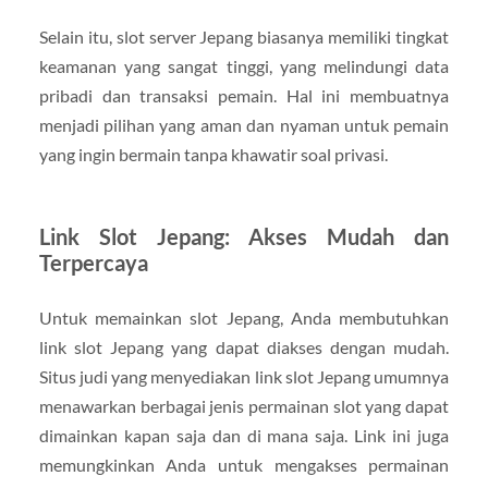
Selain itu, slot server Jepang biasanya memiliki tingkat
keamanan yang sangat tinggi, yang melindungi data
pribadi dan transaksi pemain. Hal ini membuatnya
menjadi pilihan yang aman dan nyaman untuk pemain
yang ingin bermain tanpa khawatir soal privasi.
Link Slot Jepang: Akses Mudah dan
Terpercaya
Untuk memainkan slot Jepang, Anda membutuhkan
link slot Jepang yang dapat diakses dengan mudah.
Situs judi yang menyediakan link slot Jepang umumnya
menawarkan berbagai jenis permainan slot yang dapat
dimainkan kapan saja dan di mana saja. Link ini juga
memungkinkan Anda untuk mengakses permainan