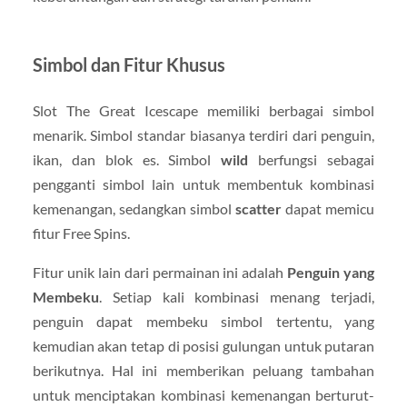
Simbol dan Fitur Khusus
Slot The Great Icescape memiliki berbagai simbol
menarik. Simbol standar biasanya terdiri dari penguin,
ikan, dan blok es. Simbol
wild
berfungsi sebagai
pengganti simbol lain untuk membentuk kombinasi
kemenangan, sedangkan simbol
scatter
dapat memicu
fitur Free Spins.
Fitur unik lain dari permainan ini adalah
Penguin yang
Membeku
. Setiap kali kombinasi menang terjadi,
penguin dapat membeku simbol tertentu, yang
kemudian akan tetap di posisi gulungan untuk putaran
berikutnya. Hal ini memberikan peluang tambahan
untuk menciptakan kombinasi kemenangan berturut-