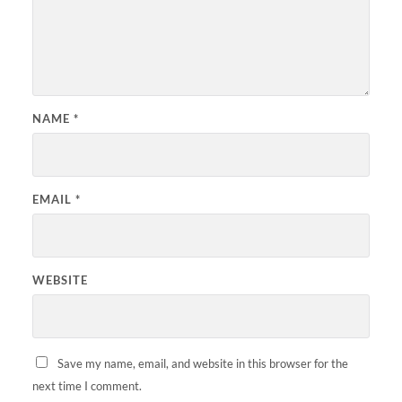
NAME
*
EMAIL
*
WEBSITE
Save my name, email, and website in this browser for the
next time I comment.