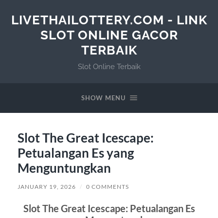
LIVETHAILOTTERY.COM - LINK
SLOT ONLINE GACOR
TERBAIK
Slot Online Terbaik
SHOW MENU
Slot The Great Icescape:
Petualangan Es yang
Menguntungkan
JANUARY 19, 2026
/
0 COMMENTS
Slot The Great Icescape: Petualangan Es