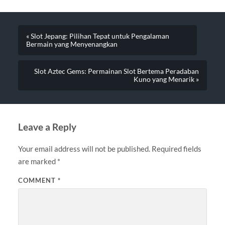
« Slot Jepang: Pilihan Tepat untuk Pengalaman
Bermain yang Menyenangkan
Slot Aztec Gems: Permainan Slot Bertema Peradaban
Kuno yang Menarik »
Leave a Reply
Your email address will not be published.
Required fields
are marked
*
COMMENT
*