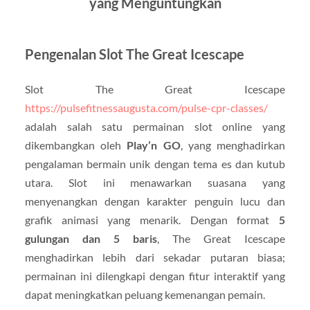
yang Menguntungkan
Pengenalan Slot The Great Icescape
Slot The Great Icescape
https://pulsefitnessaugusta.com/pulse-cpr-classes/
adalah salah satu permainan slot online yang
dikembangkan oleh
Play’n GO
, yang menghadirkan
pengalaman bermain unik dengan tema es dan kutub
utara. Slot ini menawarkan suasana yang
menyenangkan dengan karakter penguin lucu dan
grafik animasi yang menarik. Dengan format
5
gulungan dan 5 baris
, The Great Icescape
menghadirkan lebih dari sekadar putaran biasa;
permainan ini dilengkapi dengan fitur interaktif yang
dapat meningkatkan peluang kemenangan pemain.