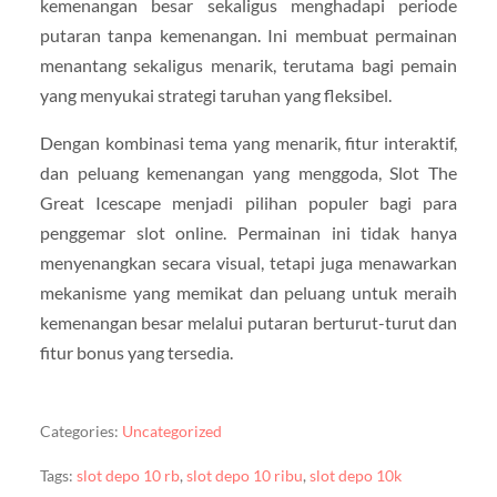
kemenangan besar sekaligus menghadapi periode
putaran tanpa kemenangan. Ini membuat permainan
menantang sekaligus menarik, terutama bagi pemain
yang menyukai strategi taruhan yang fleksibel.
Dengan kombinasi tema yang menarik, fitur interaktif,
dan peluang kemenangan yang menggoda, Slot The
Great Icescape menjadi pilihan populer bagi para
penggemar slot online. Permainan ini tidak hanya
menyenangkan secara visual, tetapi juga menawarkan
mekanisme yang memikat dan peluang untuk meraih
kemenangan besar melalui putaran berturut-turut dan
fitur bonus yang tersedia.
Categories:
Uncategorized
Tags:
slot depo 10 rb
,
slot depo 10 ribu
,
slot depo 10k