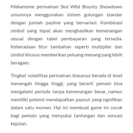
Mekanisme permainan Slot Wild Bounty Showdown
umumnya menggunakan sistem gulungan standar
dengan jumlah payline yang bervariasi. Kombinasi
simbol yang tepat akan menghasilkan kemenangan
sesuai dengan tabel pembayaran yang tersedia.
Keberadaan fitur tambahan seperti multiplier dan
simbol khusus memberikan peluang menang yang lebih
beragam.
Tingkat volatilitas permainan biasanya berada di level
menengah hingga tinggi, yang berarti pemain bisa
mengalami periode tanpa kemenangan besar, namun
memiliki potensi mendapatkan payout yang signifikan
dalam satu momen. Hal ini membuat game ini cocok
bagi pemain yang menyukai tantangan dan sensasi
kejutan.