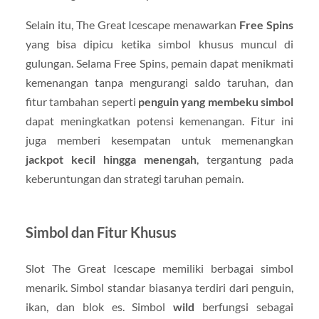
Selain itu, The Great Icescape menawarkan
Free Spins
yang bisa dipicu ketika simbol khusus muncul di
gulungan. Selama Free Spins, pemain dapat menikmati
kemenangan tanpa mengurangi saldo taruhan, dan
fitur tambahan seperti
penguin yang membeku simbol
dapat meningkatkan potensi kemenangan. Fitur ini
juga memberi kesempatan untuk memenangkan
jackpot kecil hingga menengah
, tergantung pada
keberuntungan dan strategi taruhan pemain.
Simbol dan Fitur Khusus
Slot The Great Icescape memiliki berbagai simbol
menarik. Simbol standar biasanya terdiri dari penguin,
ikan, dan blok es. Simbol
wild
berfungsi sebagai