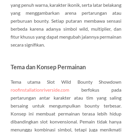
yang penuh warna, karakter ikonik, serta latar belakang
yang menggambarkan arena pertarungan atau
perburuan bounty. Setiap putaran membawa sensasi
berbeda karena adanya simbol wild, multiplier, dan
fitur khusus yang dapat mengubah jalannya permainan
secara signifikan.
Tema dan Konsep Permainan
Tema utama Slot Wild Bounty Showdown
roofinstallationriverside.com
berfokus pada
pertarungan antar karakter atau tim yang saling
bersaing untuk mengumpulkan bounty terbesar.
Konsep ini membuat permainan terasa lebih hidup
dibandingkan slot konvensional. Pemain tidak hanya
menunggu kombinasi simbol, tetapi juga menikmati