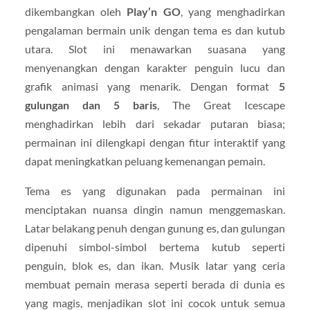
dikembangkan oleh
Play’n GO
, yang menghadirkan
pengalaman bermain unik dengan tema es dan kutub
utara. Slot ini menawarkan suasana yang
menyenangkan dengan karakter penguin lucu dan
grafik animasi yang menarik. Dengan format
5
gulungan dan 5 baris
, The Great Icescape
menghadirkan lebih dari sekadar putaran biasa;
permainan ini dilengkapi dengan fitur interaktif yang
dapat meningkatkan peluang kemenangan pemain.
Tema es yang digunakan pada permainan ini
menciptakan nuansa dingin namun menggemaskan.
Latar belakang penuh dengan gunung es, dan gulungan
dipenuhi simbol-simbol bertema kutub seperti
penguin, blok es, dan ikan. Musik latar yang ceria
membuat pemain merasa seperti berada di dunia es
yang magis, menjadikan slot ini cocok untuk semua