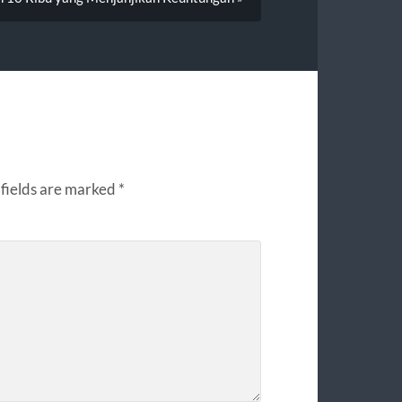
fields are marked
*