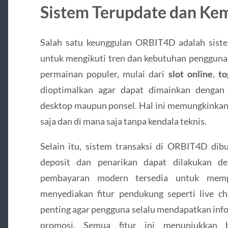
Sistem Terupdate dan K
Salah satu keunggulan ORBIT4D adalah siste
untuk mengikuti tren dan kebutuhan pengguna.
permainan populer, mulai dari
slot online
,
to
dioptimalkan agar dapat dimainkan dengan 
desktop maupun ponsel. Hal ini memungkinka
saja dan di mana saja tanpa kendala teknis.
Selain itu, sistem transaksi di ORBIT4D dib
deposit dan penarikan dapat dilakukan d
pembayaran modern tersedia untuk memp
menyediakan fitur pendukung seperti live ch
penting agar pengguna selalu mendapatkan inf
promosi. Semua fitur ini menunjukkan