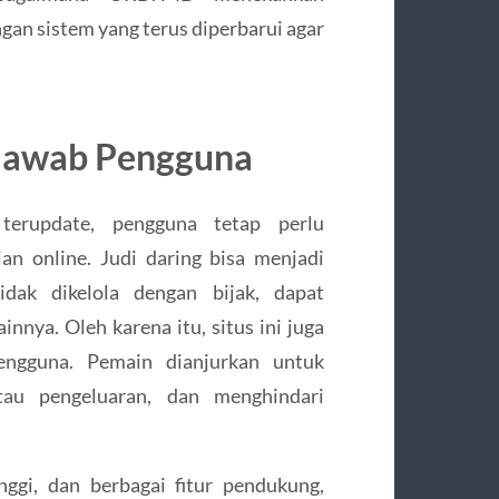
an sistem yang terus diperbarui agar
 Jawab Pengguna
erupdate, pengguna tetap perlu
an online. Judi daring bisa menjadi
idak dikelola dengan bijak, dapat
nnya. Oleh karena itu, situs ini juga
ngguna. Pemain dianjurkan untuk
au pengeluaran, dan menghindari
ggi, dan berbagai fitur pendukung,