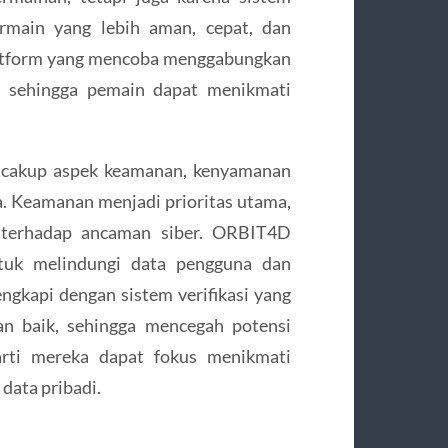
main yang lebih aman, cepat, dan
latform yang mencoba menggabungkan
n
sehingga pemain dapat menikmati
ncakup aspek keamanan, kenyamanan
. Keamanan menjadi prioritas utama,
n terhadap ancaman siber. ORBIT4D
ntuk melindungi data pengguna dan
ilengkapi dengan sistem verifikasi yang
an baik, sehingga mencegah potensi
arti mereka dapat fokus menikmati
data pribadi.