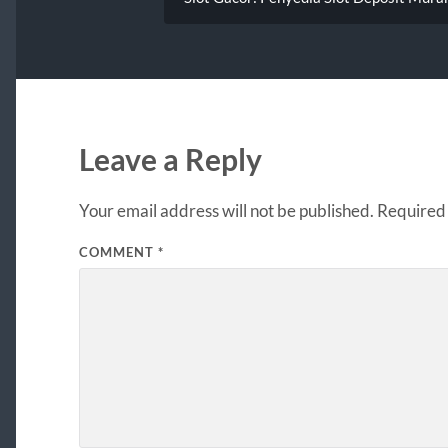
Leave a Reply
Your email address will not be published.
Required 
COMMENT
*