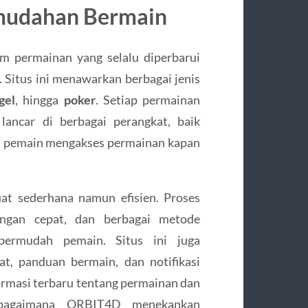
emudahan Bermain
m permainan yang selalu diperbarui
 Situs ini menawarkan berbagai jenis
gel
, hingga
poker
. Setiap permainan
lancar di berbagai perangkat, baik
n pemain mengakses permainan kapan
uat sederhana namun efisien. Proses
engan cepat, dan berbagai metode
ermudah pemain. Situs ini juga
at, panduan bermain, dan notifikasi
ormasi terbaru tentang permainan dan
 bagaimana ORBIT4D menekankan