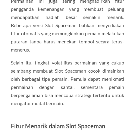
Permainan ini juga sering menghadirkan fitur
pengganda kemenangan yang membuat peluang
mendapatkan hadiah besar semakin menarik.
Beberapa versi Slot Spaceman bahkan menyediakan
fitur otomatis yang memungkinkan pemain melakukan
putaran tanpa harus menekan tombol secara terus-
menerus.
Selain itu, tingkat volatilitas permainan yang cukup
seimbang membuat Slot Spaceman cocok dimainkan
oleh berbagai tipe pemain. Pemula dapat menikmati
permainan dengan santai, sementara pemain
berpengalaman bisa mencoba strategi tertentu untuk
mengatur modal bermain.
Fitur Menarik dalam Slot Spaceman