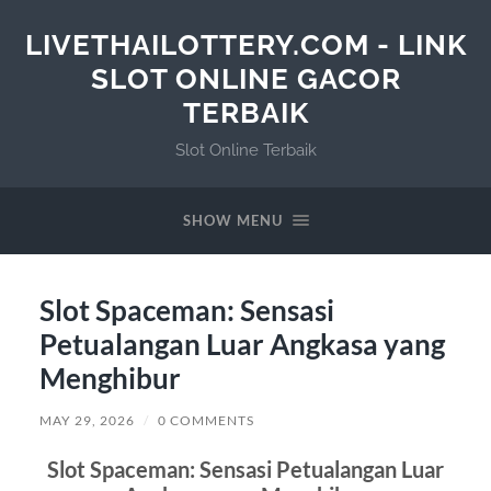
LIVETHAILOTTERY.COM - LINK
SLOT ONLINE GACOR
TERBAIK
Slot Online Terbaik
SHOW MENU
Slot Spaceman: Sensasi
Petualangan Luar Angkasa yang
Menghibur
MAY 29, 2026
/
0 COMMENTS
Slot Spaceman: Sensasi Petualangan Luar