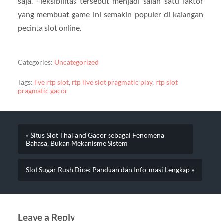
saja. Fleksibilitas tersebut menjadi salah satu faktor
yang membuat game ini semakin populer di kalangan
pecinta slot online.
Categories:
Uncategorized
Tags:
live rtp slot
,
rtp live slot pragmatic play
,
rtp slot
pragmatic gacor
« Situs Slot Thailand Gacor sebagai Fenomena
Bahasa, Bukan Mekanisme Sistem
Slot Sugar Rush Dice: Panduan dan Informasi Lengkap »
Leave a Reply