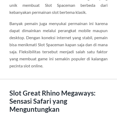
unik membuat Slot Spaceman berbeda dari
kebanyakan permainan slot bertema klasik.
Banyak pemain juga menyukai permainan ini karena
dapat dimainkan melalui perangkat mobile maupun
desktop. Dengan koneksi internet yang stabil, pemain
bisa menikmati Slot Spaceman kapan saja dan di mana
saja. Fleksibilitas tersebut menjadi salah satu faktor
yang membuat game ini semakin populer di kalangan
pecinta slot online.
Slot Great Rhino Megaways:
Sensasi Safari yang
Menguntungkan