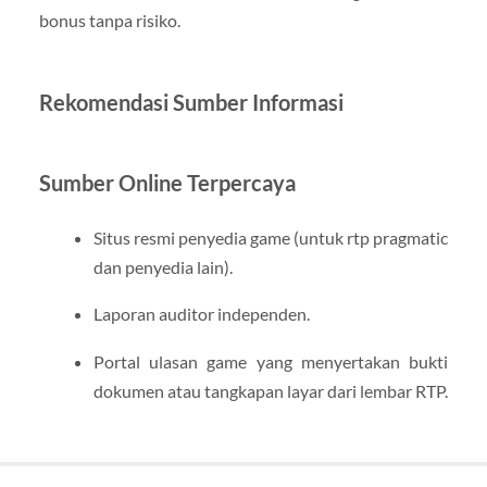
bonus tanpa risiko.
Rekomendasi Sumber Informasi
Sumber Online Terpercaya
Situs resmi penyedia game (untuk rtp pragmatic
dan penyedia lain).
Laporan auditor independen.
Portal ulasan game yang menyertakan bukti
dokumen atau tangkapan layar dari lembar RTP.