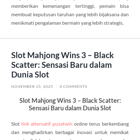
memberikan kemenangan tertinggi, pemain bisa
membuat keputusan taruhan yang lebih bijaksana dan
menikmati pengalaman bermain yang lebih strategis.
Slot Mahjong Wins 3 – Black
Scatter: Sensasi Baru dalam
Dunia Slot
NOVEMBER 15, 2025
/
0 COMMENTS
Slot Mahjong Wins 3 – Black Scatter:
Sensasi Baru dalam Dunia Slot
Slot
link alternatif pusatwin
online terus berkembang
dan menghadirkan berbagai inovasi untuk memikat