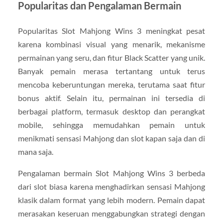
Popularitas dan Pengalaman Bermain
Popularitas Slot Mahjong Wins 3 meningkat pesat
karena kombinasi visual yang menarik, mekanisme
permainan yang seru, dan fitur Black Scatter yang unik.
Banyak pemain merasa tertantang untuk terus
mencoba keberuntungan mereka, terutama saat fitur
bonus aktif. Selain itu, permainan ini tersedia di
berbagai platform, termasuk desktop dan perangkat
mobile, sehingga memudahkan pemain untuk
menikmati sensasi Mahjong dan slot kapan saja dan di
mana saja.
Pengalaman bermain Slot Mahjong Wins 3 berbeda
dari slot biasa karena menghadirkan sensasi Mahjong
klasik dalam format yang lebih modern. Pemain dapat
merasakan keseruan menggabungkan strategi dengan