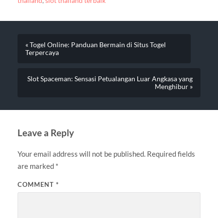
thailand
,
slot thailand terbaik
« Togel Online: Panduan Bermain di Situs Togel
Terpercaya
Slot Spaceman: Sensasi Petualangan Luar Angkasa yang
Menghibur »
Leave a Reply
Your email address will not be published.
Required fields
are marked
*
COMMENT
*