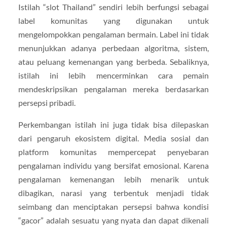
Istilah “slot Thailand” sendiri lebih berfungsi sebagai
label komunitas yang digunakan untuk
mengelompokkan pengalaman bermain. Label ini tidak
menunjukkan adanya perbedaan algoritma, sistem,
atau peluang kemenangan yang berbeda. Sebaliknya,
istilah ini lebih mencerminkan cara pemain
mendeskripsikan pengalaman mereka berdasarkan
persepsi pribadi.
Perkembangan istilah ini juga tidak bisa dilepaskan
dari pengaruh ekosistem digital. Media sosial dan
platform komunitas mempercepat penyebaran
pengalaman individu yang bersifat emosional. Karena
pengalaman kemenangan lebih menarik untuk
dibagikan, narasi yang terbentuk menjadi tidak
seimbang dan menciptakan persepsi bahwa kondisi
“gacor” adalah sesuatu yang nyata dan dapat dikenali