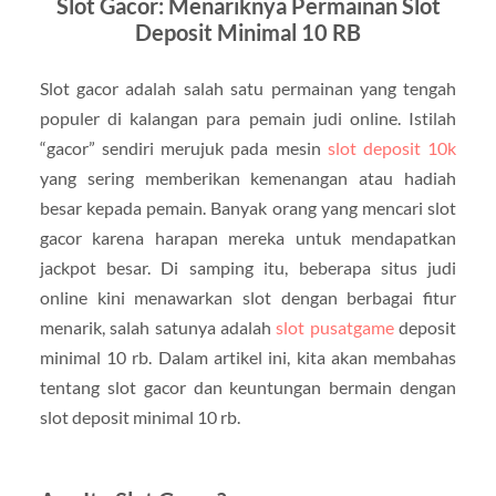
Slot Gacor: Menariknya Permainan Slot
Deposit Minimal 10 RB
Slot gacor adalah salah satu permainan yang tengah
populer di kalangan para pemain judi online. Istilah
“gacor” sendiri merujuk pada mesin
slot deposit 10k
yang sering memberikan kemenangan atau hadiah
besar kepada pemain. Banyak orang yang mencari slot
gacor karena harapan mereka untuk mendapatkan
jackpot besar. Di samping itu, beberapa situs judi
online kini menawarkan slot dengan berbagai fitur
menarik, salah satunya adalah
slot pusatgame
deposit
minimal 10 rb. Dalam artikel ini, kita akan membahas
tentang slot gacor dan keuntungan bermain dengan
slot deposit minimal 10 rb.