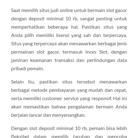
Saat memilih situs judi online untuk bermain slot gacor
dengan deposit minimal 10 rb, sangat penting untuk
memperhatikan beberapa hal. Pastikan situs yang
Anda pilih memiliki lisensi yang sah dan terpercaya.
Situs yang terpercaya akan menawarkan berbagai jenis
permainan slot gacor, termasuk Inces Slot, dengan
jaminan keamanan transaksi dan perlindungan data
pribadi pemain.
Selain itu, pastikan situs tersebut menawarkan
berbagai metode pembayaran yang mudah dan cepat,
serta memiliki customer service yang responsif. Hal ini
akan memastikan bahwa pengalaman bermain Anda
berjalan lancar dan menyenangkan.
Dengan slot deposit minimal 10 rb, pemain bisa lebih
fleksibel dalam memilih taruhan dan mencoba