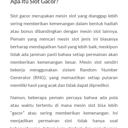
Apa Itu Slot Gacor?
Slot gacor merupakan mesin slot yang dianggap lebih
sering memberikan kemenangan dalam bentuk hadiah
atau bonus dibandingkan dengan mesin slot lainnya.
Pemain yang mencari mesin slot jenis ini biasanya
berharap mendapatkan hasil yang lebih baik, meskipun
tidak ada jaminan pasti bahwa setiap permainan akan
memberikan kemenangan besar. Mesin slot sendiri
bekerja menggunakan sistem Random Number
Generator (RNG), yang memastikan setiap putaran
memiliki hasil yang acak dan tidak dapat diprediksi.
Namun, beberapa pemain percaya bahwa ada pola
atau waktu tertentu di mana mesin slot bisa lebih
“gacor” atau sering memberikan kemenangan. Ini
menjadikan permainan slot tidak hanya soal