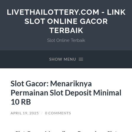
LIVETHAILOTTERY.COM - LINK
SLOT ONLINE GACOR
TERBAIK
Slot Online Terbaik
SHOW MENU
Slot Gacor: Menariknya
Permainan Slot Deposit Minimal
10 RB
APRIL 19, 2025
/
0 COMMENTS