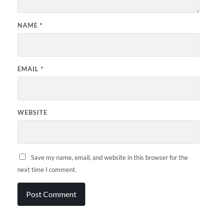
NAME
*
EMAIL
*
WEBSITE
Save my name, email, and website in this browser for the
next time I comment.