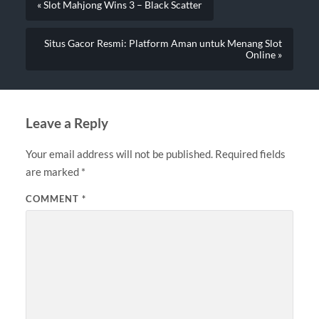
« Slot Mahjong Wins 3 – Black Scatter
Situs Gacor Resmi: Platform Aman untuk Menang Slot
Online »
Leave a Reply
Your email address will not be published.
Required fields
are marked
*
COMMENT
*