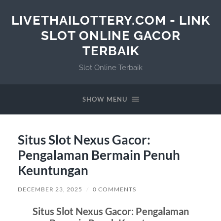
LIVETHAILOTTERY.COM - LINK
SLOT ONLINE GACOR
TERBAIK
Slot Online Terbaik
SHOW MENU
Situs Slot Nexus Gacor:
Pengalaman Bermain Penuh
Keuntungan
DECEMBER 23, 2025
/
0 COMMENTS
Situs Slot Nexus Gacor: Pengalaman