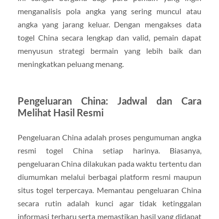
menganalisis pola angka yang sering muncul atau
angka yang jarang keluar. Dengan mengakses data
togel China secara lengkap dan valid, pemain dapat
menyusun strategi bermain yang lebih baik dan
meningkatkan peluang menang.
Pengeluaran China: Jadwal dan Cara
Melihat Hasil Resmi
Pengeluaran China adalah proses pengumuman angka
resmi togel China setiap harinya. Biasanya,
pengeluaran China dilakukan pada waktu tertentu dan
diumumkan melalui berbagai platform resmi maupun
situs togel terpercaya. Memantau pengeluaran China
secara rutin adalah kunci agar tidak ketinggalan
informasi terbaru serta memastikan hasil yang didapat