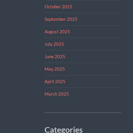
October 2025
September 2025
August 2025
July 2025
June 2025
May 2025
April 2025
March 2025
Categories