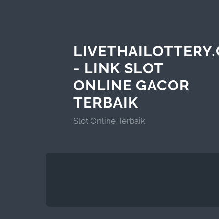
LIVETHAILOTTERY
- LINK SLOT
ONLINE GACOR
TERBAIK
Slot Online Terbaik