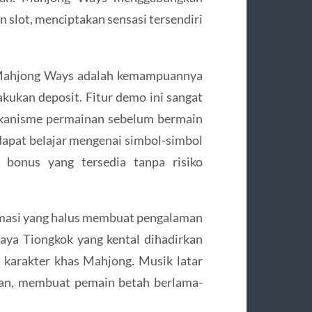
 slot, menciptakan sensasi tersendiri
o Mahjong Ways adalah kemampuannya
akukan deposit. Fitur demo ini sangat
kanisme permainan sebelum bermain
dapat belajar mengenai simbol-simbol
r bonus yang tersedia tanpa risiko
animasi yang halus membuat pengalaman
ya Tiongkok yang kental dihadirkan
n karakter khas Mahjong. Musik latar
an, membuat pemain betah berlama-