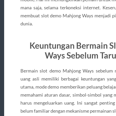
mana saja, selama terkoneksi internet. Kese
membuat slot demo Mahjong Ways menjadi pili
dunia.
Keuntungan Bermain S
Ways Sebelum Taru
Bermain slot demo Mahjong Ways sebelum 
uang asli memiliki berbagai keuntungan yang
utama, mode demo memberikan peluang belajar
memahami aturan dasar, simbol-simbol yang m
harus mengeluarkan uang. Ini sangat pentin
belum familiar dengan mekanisme permainan sl