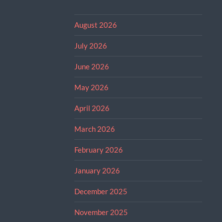
August 2026
July 2026
June 2026
May 2026
April 2026
March 2026
February 2026
January 2026
December 2025
November 2025