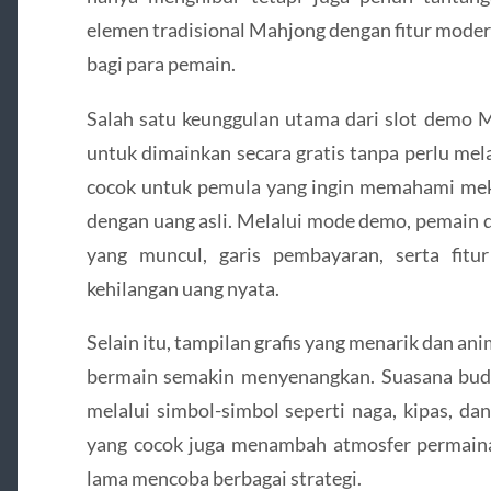
elemen tradisional Mahjong dengan fitur modern
bagi para pemain.
Salah satu keunggulan utama dari slot dem
untuk dimainkan secara gratis tanpa perlu mel
cocok untuk pemula yang ingin memahami me
dengan uang asli. Melalui mode demo, pemain 
yang muncul, garis pembayaran, serta fitu
kehilangan uang nyata.
Selain itu, tampilan grafis yang menarik dan 
bermain semakin menyenangkan. Suasana buda
melalui simbol-simbol seperti naga, kipas, da
yang cocok juga menambah atmosfer permain
lama mencoba berbagai strategi.