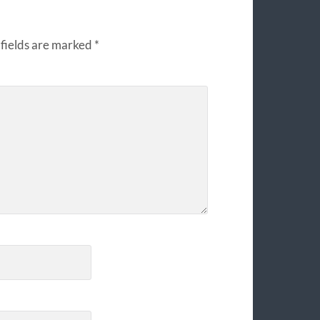
fields are marked
*