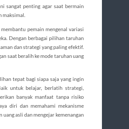
i sangat penting agar saat bermain
h maksimal.
a membantu pemain mengenal variasi
ka. Dengan berbagai pilihan taruhan
man dan strategi yang paling efektif.
an saat beralih ke mode taruhan uang
ihan tepat bagi siapa saja yang ingin
ik untuk belajar, berlatih strategi,
ikan banyak manfaat tanpa risiko
rcaya diri dan memahami mekanisme
an uang asli dan mengejar kemenangan