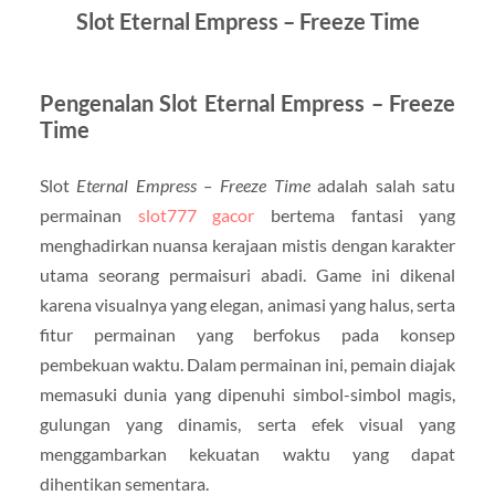
Slot Eternal Empress – Freeze Time
Pengenalan Slot Eternal Empress – Freeze
Time
Slot
Eternal Empress – Freeze Time
adalah salah satu
permainan
slot777 gacor
bertema fantasi yang
menghadirkan nuansa kerajaan mistis dengan karakter
utama seorang permaisuri abadi. Game ini dikenal
karena visualnya yang elegan, animasi yang halus, serta
fitur permainan yang berfokus pada konsep
pembekuan waktu. Dalam permainan ini, pemain diajak
memasuki dunia yang dipenuhi simbol-simbol magis,
gulungan yang dinamis, serta efek visual yang
menggambarkan kekuatan waktu yang dapat
dihentikan sementara.