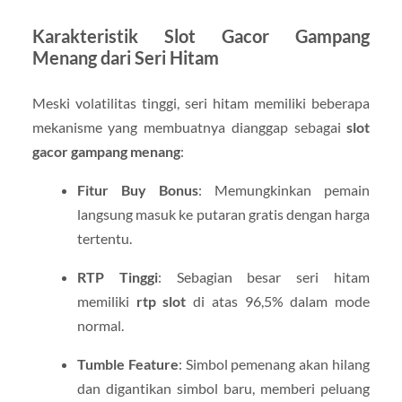
Karakteristik
Slot Gacor Gampang
Menang
dari Seri Hitam
Meski volatilitas tinggi, seri hitam memiliki beberapa
mekanisme yang membuatnya dianggap sebagai
slot
gacor gampang menang
:
Fitur Buy Bonus
: Memungkinkan pemain
langsung masuk ke putaran gratis dengan harga
tertentu.
RTP Tinggi
: Sebagian besar seri hitam
memiliki
rtp slot
di atas 96,5% dalam mode
normal.
Tumble Feature
: Simbol pemenang akan hilang
dan digantikan simbol baru, memberi peluang