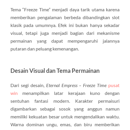
Tema “Freeze Time” menjadi daya tarik utama karena
memberikan pengalaman berbeda dibandingkan slot
klasik pada umumnya. Efek ini bukan hanya sekadar
visual, tetapi juga menjadi bagian dari mekanisme
permainan yang dapat mempengaruhi jalannya
putaran dan peluang kemenangan.
Desain Visual dan Tema Permainan
Dari segi desain,
Eternal Empress – Freeze Time
pusat
win
menampilkan latar kerajaan kuno dengan
sentuhan fantasi modern. Karakter permaisuri
digambarkan sebagai sosok yang anggun namun
memiliki kekuatan besar untuk mengendalikan waktu.
Warna dominan ungu, emas, dan biru memberikan