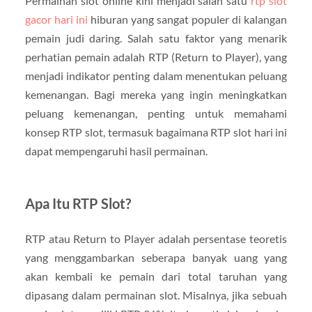
Permainan slot online kini menjadi salah satu
rtp slot
gacor hari ini
hiburan yang sangat populer di kalangan
pemain judi daring. Salah satu faktor yang menarik
perhatian pemain adalah RTP (Return to Player), yang
menjadi indikator penting dalam menentukan peluang
kemenangan. Bagi mereka yang ingin meningkatkan
peluang kemenangan, penting untuk memahami
konsep RTP slot, termasuk bagaimana RTP slot hari ini
dapat mempengaruhi hasil permainan.
Apa Itu RTP Slot?
RTP atau Return to Player adalah persentase teoretis
yang menggambarkan seberapa banyak uang yang
akan kembali ke pemain dari total taruhan yang
dipasang dalam permainan slot. Misalnya, jika sebuah