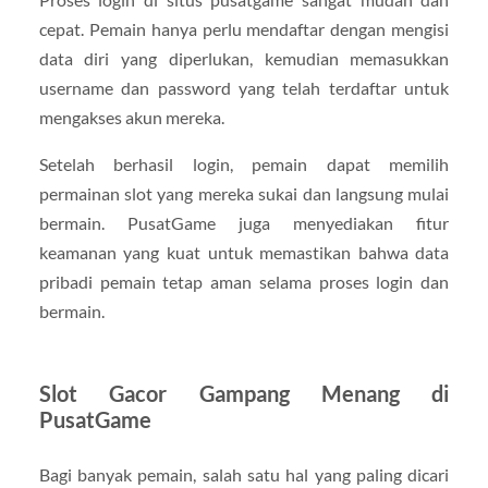
cepat. Pemain hanya perlu mendaftar dengan mengisi
data diri yang diperlukan, kemudian memasukkan
username dan password yang telah terdaftar untuk
mengakses akun mereka.
Setelah berhasil login, pemain dapat memilih
permainan slot yang mereka sukai dan langsung mulai
bermain. PusatGame juga menyediakan fitur
keamanan yang kuat untuk memastikan bahwa data
pribadi pemain tetap aman selama proses login dan
bermain.
Slot Gacor Gampang Menang di
PusatGame
Bagi banyak pemain, salah satu hal yang paling dicari