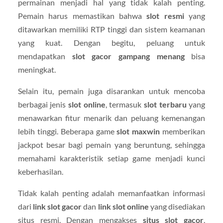
permainan menjadi hal yang tidak kalah penting.
Pemain harus memastikan bahwa
slot resmi
yang
ditawarkan memiliki RTP tinggi dan sistem keamanan
yang kuat. Dengan begitu, peluang untuk
mendapatkan
slot gacor gampang menang
bisa
meningkat.
Selain itu, pemain juga disarankan untuk mencoba
berbagai jenis
slot online
, termasuk
slot terbaru
yang
menawarkan fitur menarik dan peluang kemenangan
lebih tinggi. Beberapa game
slot maxwin
memberikan
jackpot besar bagi pemain yang beruntung, sehingga
memahami karakteristik setiap game menjadi kunci
keberhasilan.
Tidak kalah penting adalah memanfaatkan informasi
dari
link slot gacor
dan
link slot online
yang disediakan
situs resmi. Dengan mengakses
situs slot gacor
,