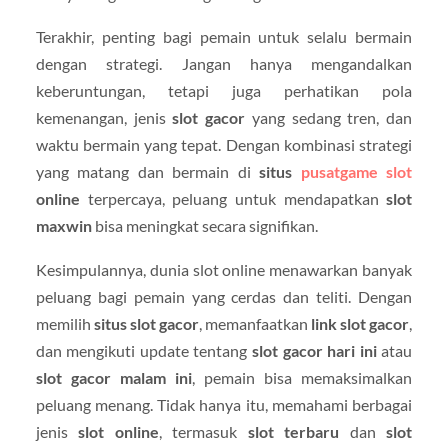
Terakhir, penting bagi pemain untuk selalu bermain
dengan strategi. Jangan hanya mengandalkan
keberuntungan, tetapi juga perhatikan pola
kemenangan, jenis
slot gacor
yang sedang tren, dan
waktu bermain yang tepat. Dengan kombinasi strategi
yang matang dan bermain di
situs
pusatgame slot
online
terpercaya, peluang untuk mendapatkan
slot
maxwin
bisa meningkat secara signifikan.
Kesimpulannya, dunia slot online menawarkan banyak
peluang bagi pemain yang cerdas dan teliti. Dengan
memilih
situs slot gacor
, memanfaatkan
link slot gacor
,
dan mengikuti update tentang
slot gacor hari ini
atau
slot gacor malam ini
, pemain bisa memaksimalkan
peluang menang. Tidak hanya itu, memahami berbagai
jenis
slot online
, termasuk
slot terbaru
dan
slot