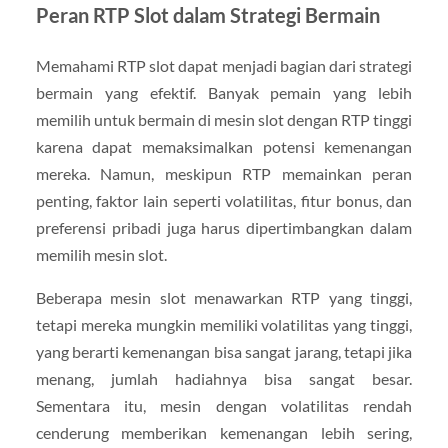
Peran RTP Slot dalam Strategi Bermain
Memahami RTP slot dapat menjadi bagian dari strategi
bermain yang efektif. Banyak pemain yang lebih
memilih untuk bermain di mesin slot dengan RTP tinggi
karena dapat memaksimalkan potensi kemenangan
mereka. Namun, meskipun RTP memainkan peran
penting, faktor lain seperti volatilitas, fitur bonus, dan
preferensi pribadi juga harus dipertimbangkan dalam
memilih mesin slot.
Beberapa mesin slot menawarkan RTP yang tinggi,
tetapi mereka mungkin memiliki volatilitas yang tinggi,
yang berarti kemenangan bisa sangat jarang, tetapi jika
menang, jumlah hadiahnya bisa sangat besar.
Sementara itu, mesin dengan volatilitas rendah
cenderung memberikan kemenangan lebih sering,