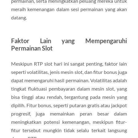
permainan, serta meningkatkan peluang mereka untuk
meraih kemenangan dalam sesi permainan yang akan
datang.
Faktor Lain yang Mempengaruhi
Permainan Slot
Meskipun RTP slot hari ini sangat penting, faktor lain
seperti volatilitas, jenis mesin slot, dan fitur bonus juga
dapat memengaruhi hasil permainan. Volatilitas adalah
tingkat fluktuasi pembayaran dalam mesin slot, yang
bisa tinggi atau rendah, tergantung pada mesin yang
dipilih. Fitur bonus, seperti putaran gratis atau jackpot
progresif, juga memainkan peran besar dalam
meningkatkan potensi kemenangan, meskipun fitur-
fitur tersebut mungkin tidak selalu terkait langsung