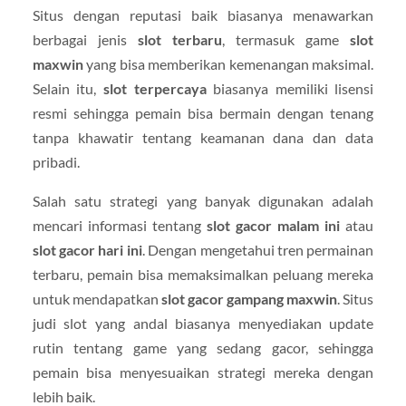
Situs dengan reputasi baik biasanya menawarkan
berbagai jenis
slot terbaru
, termasuk game
slot
maxwin
yang bisa memberikan kemenangan maksimal.
Selain itu,
slot terpercaya
biasanya memiliki lisensi
resmi sehingga pemain bisa bermain dengan tenang
tanpa khawatir tentang keamanan dana dan data
pribadi.
Salah satu strategi yang banyak digunakan adalah
mencari informasi tentang
slot gacor malam ini
atau
slot gacor hari ini
. Dengan mengetahui tren permainan
terbaru, pemain bisa memaksimalkan peluang mereka
untuk mendapatkan
slot gacor gampang maxwin
. Situs
judi slot yang andal biasanya menyediakan update
rutin tentang game yang sedang gacor, sehingga
pemain bisa menyesuaikan strategi mereka dengan
lebih baik.