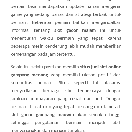
pemain bisa mendapatkan update harian mengenai
game yang sedang panas dan strategi terbaik untuk
bermain. Beberapa pemain bahkan mengandalkan
informasi tentang
slot gacor malam ini
untuk
menentukan waktu bermain yang tepat, karena
beberapa mesin cenderung lebih mudah memberikan
kemenangan pada jam tertentu.
Selain itu, selalu pastikan memilih
situs judi slot online
gampang menang
yang memiliki ulasan positif dari
komunitas pemain. Situs seperti ini biasanya
menyediakan berbagai
slot terpercaya
dengan
jaminan pembayaran yang cepat dan adil. Dengan
bermain di platform yang tepat, peluang untuk meraih
slot gacor gampang maxwin
akan semakin tinggi,
sehingga pengalaman bermain menjadi lebih
menyenangkan dan menguntungkan.