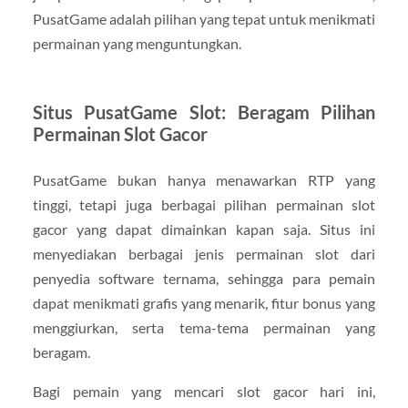
PusatGame adalah pilihan yang tepat untuk menikmati
permainan yang menguntungkan.
Situs PusatGame Slot: Beragam Pilihan
Permainan Slot Gacor
PusatGame bukan hanya menawarkan RTP yang
tinggi, tetapi juga berbagai pilihan permainan slot
gacor yang dapat dimainkan kapan saja. Situs ini
menyediakan berbagai jenis permainan slot dari
penyedia software ternama, sehingga para pemain
dapat menikmati grafis yang menarik, fitur bonus yang
menggiurkan, serta tema-tema permainan yang
beragam.
Bagi pemain yang mencari slot gacor hari ini,