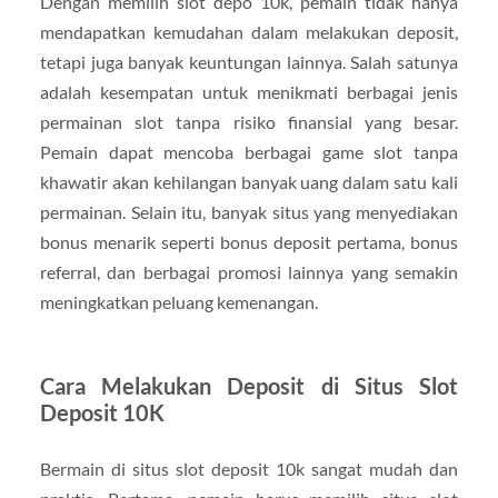
Dengan memilih slot depo 10k, pemain tidak hanya
mendapatkan kemudahan dalam melakukan deposit,
tetapi juga banyak keuntungan lainnya. Salah satunya
adalah kesempatan untuk menikmati berbagai jenis
permainan slot tanpa risiko finansial yang besar.
Pemain dapat mencoba berbagai game slot tanpa
khawatir akan kehilangan banyak uang dalam satu kali
permainan. Selain itu, banyak situs yang menyediakan
bonus menarik seperti bonus deposit pertama, bonus
referral, dan berbagai promosi lainnya yang semakin
meningkatkan peluang kemenangan.
Cara Melakukan Deposit di Situs Slot
Deposit 10K
Bermain di situs slot deposit 10k sangat mudah dan