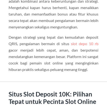
adalah kombinasi antara keberuntungan dan strategi.
Mengetahui kapan harus berhenti, kapan menaikkan
taruhan, dan memanfaatkan bonus atau fitur khusus
secara tepat akan membuat pengalaman bermain lebih
menyenangkan sekaligus menguntungkan.
Dengan strategi yang tepat dan kemudahan deposit
QRIS, pengalaman bermain di situs
slot depo 10 rb
gacor menjadi lebih cepat, aman, dan berpotensi
mendatangkan kemenangan besar. Platform ini sangat
cocok bagi pemain slot online yang menginginkan
hiburan praktis sekaligus peluang menang tinggi.
Situs Slot Deposit 10K: Pilihan
Tepat untuk Pecinta Slot Online