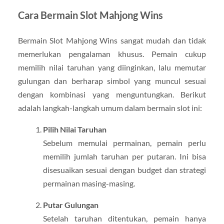
Cara Bermain Slot Mahjong Wins
Bermain Slot Mahjong Wins sangat mudah dan tidak
memerlukan pengalaman khusus. Pemain cukup
memilih nilai taruhan yang diinginkan, lalu memutar
gulungan dan berharap simbol yang muncul sesuai
dengan kombinasi yang menguntungkan. Berikut
adalah langkah-langkah umum dalam bermain slot ini:
Pilih Nilai Taruhan
Sebelum memulai permainan, pemain perlu
memilih jumlah taruhan per putaran. Ini bisa
disesuaikan sesuai dengan budget dan strategi
permainan masing-masing.
Putar Gulungan
Setelah taruhan ditentukan, pemain hanya