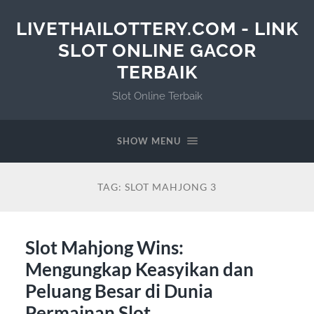
LIVETHAILOTTERY.COM - LINK
SLOT ONLINE GACOR
TERBAIK
Slot Online Terbaik
SHOW MENU
TAG:
SLOT MAHJONG 3
Slot Mahjong Wins:
Mengungkap Keasyikan dan
Peluang Besar di Dunia
Permainan Slot