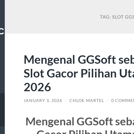
TAG:
SLOT GG
.COM
Mengenal GGSoft seb
Slot Gacor Pilihan U
2026
JANUARY 3, 2026
/
CHLOE MARTEL
/
0 COMME
Mengenal GGSoft seba
Gacor Pilihan Utam