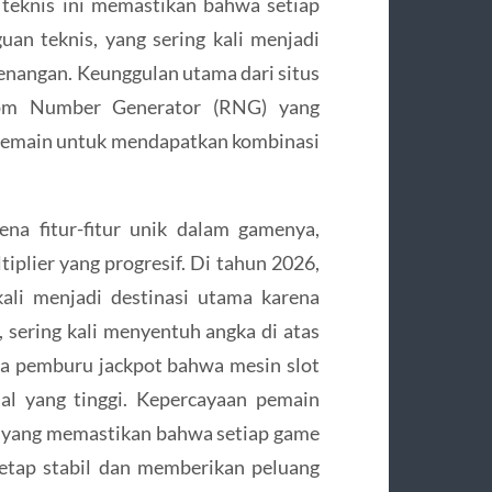
i teknis ini memastikan bahwa setiap
uan teknis, yang sering kali menjadi
angan. Keunggulan utama dari situs
dom Number Generator (RNG) yang
 pemain untuk mendapatkan kombinasi
ena fitur-fitur unik dalam gamenya,
iplier yang progresif. Di tahun 2026,
kali menjadi destinasi utama karena
, sering kali menyentuh angka di atas
ara pemburu jackpot bahwa mesin slot
al yang tinggi. Kepercayaan pemain
i yang memastikan bahwa setiap game
r tetap stabil dan memberikan peluang