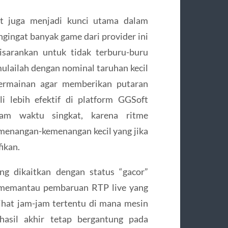
t juga menjadi kunci utama dalam
gingat banyak game dari provider ini
isarankan untuk tidak terburu-buru
mulailah dengan nominal taruhan kecil
permainan agar memberikan putaran
li lebih efektif di platform GGSoft
lam waktu singkat, karena ritme
enangan-kemenangan kecil yang jika
ikan.
ng dikaitkan dengan status “gacor”
 memantau pembaruan RTP live yang
ihat jam-jam tertentu di mana mesin
hasil akhir tetap bergantung pada