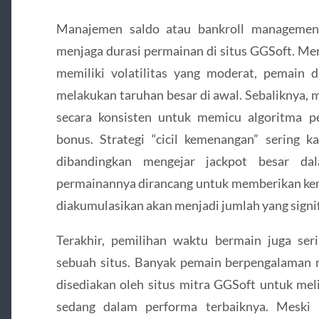
Manajemen saldo atau bankroll managemen
menjaga durasi permainan di situs GGSoft. Men
memiliki volatilitas yang moderat, pemain d
melakukan taruhan besar di awal. Sebaliknya, 
secara konsisten untuk memicu algoritma 
bonus. Strategi “cicil kemenangan” sering ka
dibandingkan mengejar jackpot besar da
permainannya dirancang untuk memberikan kem
diakumulasikan akan menjadi jumlah yang signif
Terakhir, pemilihan waktu bermain juga seri
sebuah situs. Banyak pemain berpengalaman
disediakan oleh situs mitra GGSoft untuk mel
sedang dalam performa terbaiknya. Meski 