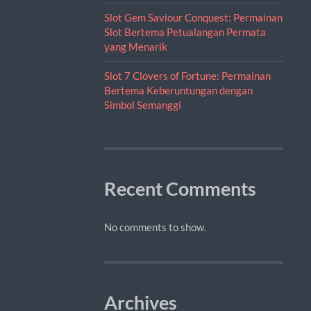
Slot Gem Saviour Conquest: Permainan
Slot Bertema Petualangan Permata
yang Menarik
Slot 7 Clovers of Fortune: Permainan
Bertema Keberuntungan dengan
Simbol Semanggi
Recent Comments
No comments to show.
Archives