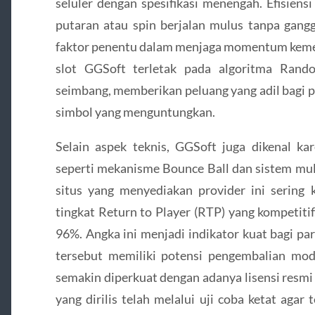
seluler dengan spesifikasi menengah. Efisiens
putaran atau spin berjalan mulus tanpa gangg
faktor penentu dalam menjaga momentum kemen
slot GGSoft terletak pada algoritma Ran
seimbang, memberikan peluang yang adil bagi
simbol yang menguntungkan.
Selain aspek teknis, GGSoft juga dikenal kar
seperti mekanisme Bounce Ball dan sistem mult
situs yang menyediakan provider ini sering 
tingkat Return to Player (RTP) yang kompetitif
96%. Angka ini menjadi indikator kuat bagi p
tersebut memiliki potensi pengembalian mod
semakin diperkuat dengan adanya lisensi resm
yang dirilis telah melalui uji coba ketat aga