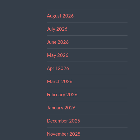
August 2026
July 2026
June 2026
May 2026
April 2026
March 2026
February 2026
January 2026
December 2025
November 2025