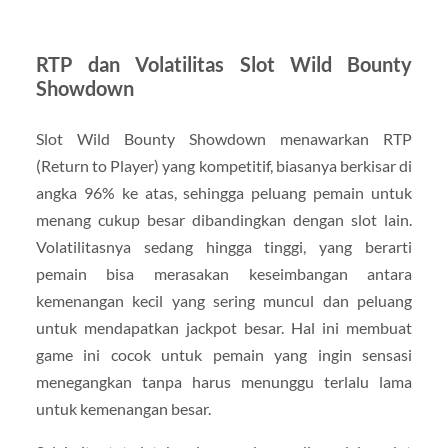
RTP dan Volatilitas Slot Wild Bounty
Showdown
Slot Wild Bounty Showdown menawarkan RTP
(Return to Player) yang kompetitif, biasanya berkisar di
angka 96% ke atas, sehingga peluang pemain untuk
menang cukup besar dibandingkan dengan slot lain.
Volatilitasnya sedang hingga tinggi, yang berarti
pemain bisa merasakan keseimbangan antara
kemenangan kecil yang sering muncul dan peluang
untuk mendapatkan jackpot besar. Hal ini membuat
game ini cocok untuk pemain yang ingin sensasi
menegangkan tanpa harus menunggu terlalu lama
untuk kemenangan besar.