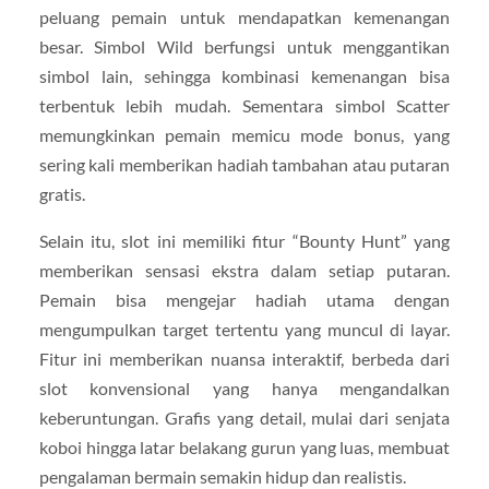
peluang pemain untuk mendapatkan kemenangan
besar. Simbol Wild berfungsi untuk menggantikan
simbol lain, sehingga kombinasi kemenangan bisa
terbentuk lebih mudah. Sementara simbol Scatter
memungkinkan pemain memicu mode bonus, yang
sering kali memberikan hadiah tambahan atau putaran
gratis.
Selain itu, slot ini memiliki fitur “Bounty Hunt” yang
memberikan sensasi ekstra dalam setiap putaran.
Pemain bisa mengejar hadiah utama dengan
mengumpulkan target tertentu yang muncul di layar.
Fitur ini memberikan nuansa interaktif, berbeda dari
slot konvensional yang hanya mengandalkan
keberuntungan. Grafis yang detail, mulai dari senjata
koboi hingga latar belakang gurun yang luas, membuat
pengalaman bermain semakin hidup dan realistis.