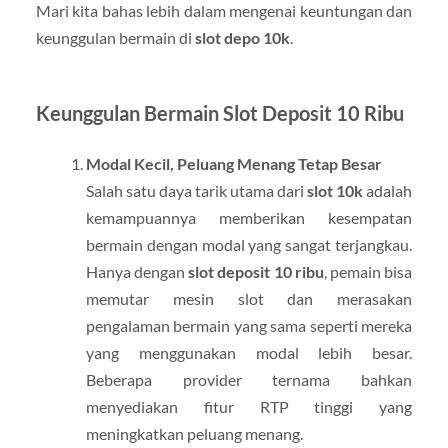
Mari kita bahas lebih dalam mengenai keuntungan dan
keunggulan bermain di
slot depo 10k
.
Keunggulan Bermain Slot Deposit 10 Ribu
Modal Kecil, Peluang Menang Tetap Besar
Salah satu daya tarik utama dari
slot 10k
adalah
kemampuannya memberikan kesempatan
bermain dengan modal yang sangat terjangkau.
Hanya dengan
slot deposit 10 ribu
, pemain bisa
memutar mesin slot dan merasakan
pengalaman bermain yang sama seperti mereka
yang menggunakan modal lebih besar.
Beberapa provider ternama bahkan
menyediakan fitur RTP tinggi yang
meningkatkan peluang menang.