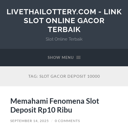
LIVETHAILOTTERY.COM - LINK
SLOT ONLINE GACOR
TERBAIK
Slot Online Terbaik
SHOW MENU
TAG:
SLOT GACOR DEPOSIT 10000
Memahami Fenomena Slot
Deposit Rp10 Ribu
SEPTEMBER 14, 2025
/
0 COMMENTS