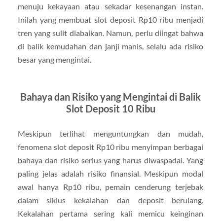
menuju kekayaan atau sekadar kesenangan instan.
Inilah yang membuat slot deposit Rp10 ribu menjadi
tren yang sulit diabaikan. Namun, perlu diingat bahwa
di balik kemudahan dan janji manis, selalu ada risiko
besar yang mengintai.
Bahaya dan Risiko yang Mengintai di Balik
Slot Deposit 10 Ribu
Meskipun terlihat menguntungkan dan mudah,
fenomena slot deposit Rp10 ribu menyimpan berbagai
bahaya dan risiko serius yang harus diwaspadai. Yang
paling jelas adalah risiko finansial. Meskipun modal
awal hanya Rp10 ribu, pemain cenderung terjebak
dalam siklus kekalahan dan deposit berulang.
Kekalahan pertama sering kali memicu keinginan