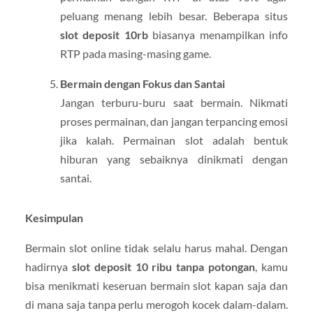
peluang menang lebih besar. Beberapa situs
slot deposit 10rb
biasanya menampilkan info
RTP pada masing-masing game.
Bermain dengan Fokus dan Santai
Jangan terburu-buru saat bermain. Nikmati
proses permainan, dan jangan terpancing emosi
jika kalah. Permainan slot adalah bentuk
hiburan yang sebaiknya dinikmati dengan
santai.
Kesimpulan
Bermain slot online tidak selalu harus mahal. Dengan
hadirnya
slot deposit 10 ribu tanpa potongan
, kamu
bisa menikmati keseruan bermain slot kapan saja dan
di mana saja tanpa perlu merogoh kocek dalam-dalam.