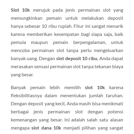
Slot 10k
merujuk pada jenis permainan slot yang
memungkinkan pemain untuk melakukan deposit
hanya sebesar 10 ribu rupiah. Fitur ini sangat menarik
karena memberikan kesempatan bagi siapa saja, baik
pemula maupun pemain berpengalaman, untuk
mencoba permainan slot tanpa perlu mengeluarkan
banyak uang. Dengan
slot deposit 10 ribu
, Anda dapat
merasakan sensasi permainan slot tanpa tekanan biaya
yang besar.
Banyak pemain lebih memilih
slot 10k
karena
fleksibilitasnya dalam menentukan jumlah taruhan.
Dengan deposit yang kecil, Anda masih bisa menikmati
berbagai jenis permainan slot dengan potensi
kemenangan yang besar. Ini adalah salah satu alasan
mengapa
slot dana 10k
menjadi pilihan yang sangat