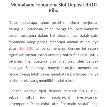
Memahami Fenomena Slot Deposit Rp10
Ribu
Dalam beberapa tahun terakhir, industri perjudian
daring di Indonesia telah mengalami pertumbuhan
pesat, terutama dalam hal aksesibilitas. Salah satu
fenomena yang paling menonjol adalah munculnya
situs
slot 10k
gampang menang. Konsep ini secara
signifikan menurunkan ambang batas finansial untuk
bermain, membuatnya bisa dijangkau oleh banyak
kalangan. Sebelumnya, banyak situs judi memerlukan
deposit yang lebih besar, membatasi partisipasi hanya
pada mereka yang memiliki modal cukup.
Dengan adanya opsi deposit sebesar Rp10 ribu,
sebuah situs judi seolah-olah menawarkan
kesempatan “coba-coba” atau “bermain santai” bagi