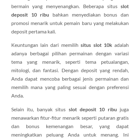
bermain yang menyenangkan. Beberapa situs
slot
deposit 10 ribu
bahkan menyediakan bonus dan
promosi menarik untuk pemain baru yang melakukan
deposit pertama kali.
Keuntungan lain dari memilih
situs slot 10k
adalah
adanya berbagai pilihan permainan dengan variasi
tema yang menarik, seperti tema petualangan,
mitologi, dan fantasi. Dengan deposit yang rendah,
Anda dapat mencoba berbagai jenis permainan dan
memilih mana yang paling sesuai dengan preferensi
Anda.
Selain itu, banyak situs
slot deposit 10 ribu
juga
menawarkan fitur-fitur menarik seperti putaran gratis
dan bonus kemenangan besar, yang dapat
meningkatkan peluang Anda untuk menang. Ini