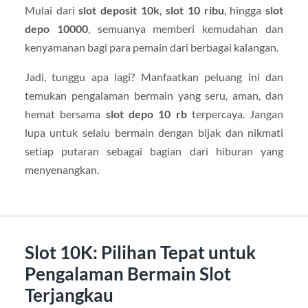
Mulai dari
slot deposit 10k
,
slot 10 ribu
, hingga
slot
depo 10000
, semuanya memberi kemudahan dan
kenyamanan bagi para pemain dari berbagai kalangan.
Jadi, tunggu apa lagi? Manfaatkan peluang ini dan
temukan pengalaman bermain yang seru, aman, dan
hemat bersama
slot depo 10 rb
terpercaya. Jangan
lupa untuk selalu bermain dengan bijak dan nikmati
setiap putaran sebagai bagian dari hiburan yang
menyenangkan.
Slot 10K: Pilihan Tepat untuk
Pengalaman Bermain Slot
Terjangkau