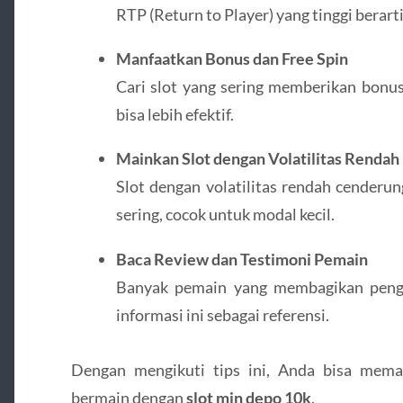
RTP (Return to Player) yang tinggi berart
Manfaatkan Bonus dan Free Spin
Cari slot yang sering memberikan bonus
bisa lebih efektif.
Mainkan Slot dengan Volatilitas Rendah
Slot dengan volatilitas rendah cenderu
sering, cocok untuk modal kecil.
Baca Review dan Testimoni Pemain
Banyak pemain yang membagikan penga
informasi ini sebagai referensi.
Dengan mengikuti tips ini, Anda bisa mem
bermain dengan
slot min depo 10k
.