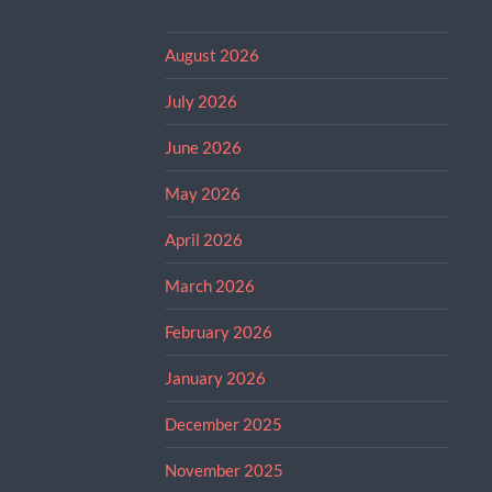
August 2026
July 2026
June 2026
May 2026
April 2026
March 2026
February 2026
January 2026
December 2025
November 2025