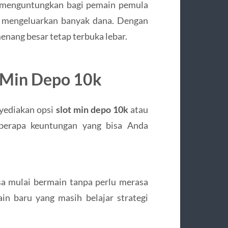
 menguntungkan bagi pemain pemula
s mengeluarkan banyak dana. Dengan
enang besar tetap terbuka lebar.
 Min Depo 10k
yediakan opsi
slot min depo 10k
atau
eberapa keuntungan yang bisa Anda
sa mulai bermain tanpa perlu merasa
in baru yang masih belajar strategi