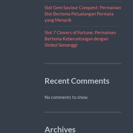
Slot Gem Saviour Conquest: Permainan
Slot Bertema Petualangan Permata
yang Menarik
Slot 7 Clovers of Fortune: Permainan
Bertema Keberuntungan dengan
Simbol Semanggi
Recent Comments
No comments to show.
Archives