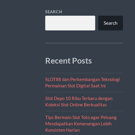
SEARCH
Search
Recent Posts
SLOT88 dan Perkembangan Teknologi
Permainan Slot Digital Saat Ini
Slot Depo 10 Ribu Terbaru dengan
Koleksi Slot Online Berkualitas
Tips Bermain Slot Toto agar Peluang
Mendapatkan Kemenangan Lebih
Konsisten Harian