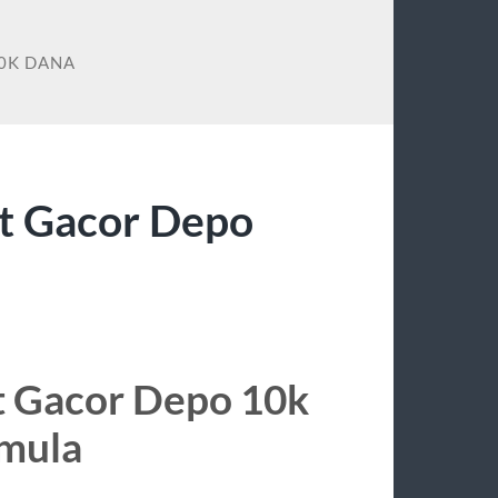
10K DANA
t Gacor Depo
t Gacor Depo 10k
mula