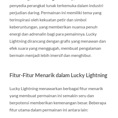
penyedia perangkat lunak terkemuka dalam industri
perjudian daring. Permainan ini memiliki tema yang
terinspirasi oleh kekuatan petir dan simbol
keberuntungan, yang memberikan nuansa penuh
energi dan adrenalin bagi para pemainnya. Lucky
Lightning dirancang dengan grafis yang menawan dan
efek suara yang menggugah, membuat pengalaman
bermain menjadi lebih imersif dan menghibur.
Fitur-Fitur Menarik dalam Lucky Lightning
Lucky Lightning menawarkan berbagai fitur menarik
yang membuat permainan ini semakin seru dan
berpotensi memberikan kemenangan besar. Beberapa
fitur utama dalam permainan ini antara lain: