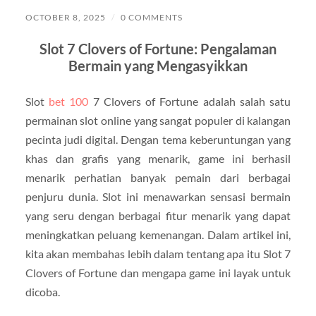
OCTOBER 8, 2025
/
0 COMMENTS
Slot 7 Clovers of Fortune: Pengalaman
Bermain yang Mengasyikkan
Slot
bet 100
7 Clovers of Fortune adalah salah satu
permainan slot online yang sangat populer di kalangan
pecinta judi digital. Dengan tema keberuntungan yang
khas dan grafis yang menarik, game ini berhasil
menarik perhatian banyak pemain dari berbagai
penjuru dunia. Slot ini menawarkan sensasi bermain
yang seru dengan berbagai fitur menarik yang dapat
meningkatkan peluang kemenangan. Dalam artikel ini,
kita akan membahas lebih dalam tentang apa itu Slot 7
Clovers of Fortune dan mengapa game ini layak untuk
dicoba.