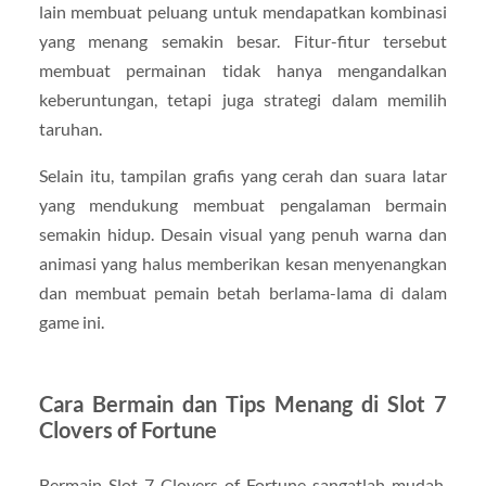
lain membuat peluang untuk mendapatkan kombinasi
yang menang semakin besar. Fitur-fitur tersebut
membuat permainan tidak hanya mengandalkan
keberuntungan, tetapi juga strategi dalam memilih
taruhan.
Selain itu, tampilan grafis yang cerah dan suara latar
yang mendukung membuat pengalaman bermain
semakin hidup. Desain visual yang penuh warna dan
animasi yang halus memberikan kesan menyenangkan
dan membuat pemain betah berlama-lama di dalam
game ini.
Cara Bermain dan Tips Menang di Slot 7
Clovers of Fortune
Bermain Slot 7 Clovers of Fortune sangatlah mudah,