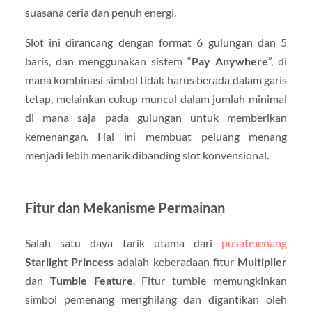
suasana ceria dan penuh energi.
Slot ini dirancang dengan format 6 gulungan dan 5
baris, dan menggunakan sistem “
Pay Anywhere
”, di
mana kombinasi simbol tidak harus berada dalam garis
tetap, melainkan cukup muncul dalam jumlah minimal
di mana saja pada gulungan untuk memberikan
kemenangan. Hal ini membuat peluang menang
menjadi lebih menarik dibanding slot konvensional.
Fitur dan Mekanisme Permainan
Salah satu daya tarik utama dari
pusatmenang
Starlight Princess
adalah keberadaan fitur
Multiplier
dan
Tumble Feature
. Fitur tumble memungkinkan
simbol pemenang menghilang dan digantikan oleh