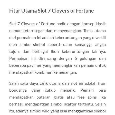
Fitur Utama Slot 7 Clovers of Fortune
Slot 7 Clovers of Fortune hadir dengan konsep klasik
namun tetap segar dan menyenangkan. Tema utama
dari permainan ini adalah keberuntungan yang diwakili
oleh simbol-simbol seperti daun semanggi, angka
tujuh, dan berbagai ikon keberuntungan lainnya.
Permainan ini dirancang dengan 5 gulungan dan
beberapa paylines yang memungkinkan pemain untuk
mendapatkan kombinasi kemenangan.
Salah satu daya tarik utama dari slot ini adalah fitur
bonusnya yang cukup menarik. Pemain bisa
mendapatkan putaran gratis atau free spins jika
berhasil mendapatkan simbol scatter tertentu. Selain
itu, adanya simbol wild yang bisa menggantikan simbol