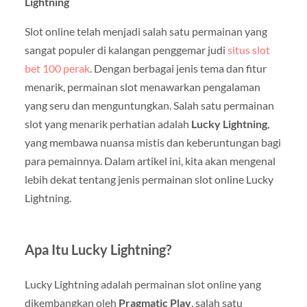
Lightning
Slot online telah menjadi salah satu permainan yang
sangat populer di kalangan penggemar judi
situs slot
bet 100 perak
. Dengan berbagai jenis tema dan fitur
menarik, permainan slot menawarkan pengalaman
yang seru dan menguntungkan. Salah satu permainan
slot yang menarik perhatian adalah
Lucky Lightning
,
yang membawa nuansa mistis dan keberuntungan bagi
para pemainnya. Dalam artikel ini, kita akan mengenal
lebih dekat tentang jenis permainan slot online Lucky
Lightning.
Apa Itu Lucky Lightning?
Lucky Lightning adalah permainan slot online yang
dikembangkan oleh
Pragmatic Play
, salah satu