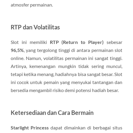
atmosfer permainan.
RTP dan Volatilitas
Slot ini memiliki
RTP (Return to Player)
sebesar
96,5%
, yang tergolong tinggi di antara permainan slot
online. Namun, volatilitas permainan ini sangat tinggi.
Artinya, kemenangan mungkin tidak sering muncul,
tetapi ketika menang, hadiahnya bisa sangat besar. Slot
ini cocok untuk pemain yang menyukai tantangan dan
bersedia mengambil risiko demi potensi hadiah besar.
Ketersediaan dan Cara Bermain
Starlight Princess
dapat dimainkan di berbagai situs