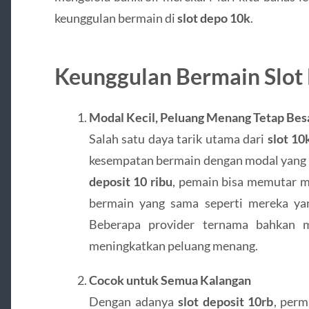
keunggulan bermain di
slot depo 10k
.
Keunggulan Bermain Slot 
Modal Kecil, Peluang Menang Tetap Bes
Salah satu daya tarik utama dari
slot 10
kesempatan bermain dengan modal yang 
deposit 10 ribu
, pemain bisa memutar m
bermain yang sama seperti mereka ya
Beberapa provider ternama bahkan m
meningkatkan peluang menang.
Cocok untuk Semua Kalangan
Dengan adanya
slot deposit 10rb
, perm