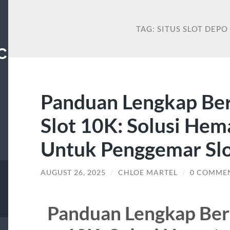
TAG:
SITUS SLOT DEPO
.COM
Panduan Lengkap Ber
Slot 10K: Solusi Hem
Untuk Penggemar Slo
AUGUST 26, 2025
/
CHLOE MARTEL
/
0 COMME
Panduan Lengkap Berm