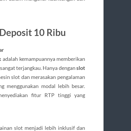
Deposit 10 Ribu
ar
k
adalah kemampuannya memberikan
sangat terjangkau. Hanya dengan
slot
esin slot dan merasakan pengalaman
ng menggunakan modal lebih besar.
enyediakan fitur RTP tinggi yang
ainan slot menjadi lebih inklusif dan