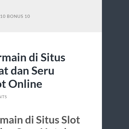
 10 BONUS 10
main di Situs
at dan Seru
t Online
NTS
ain di Situs Slot