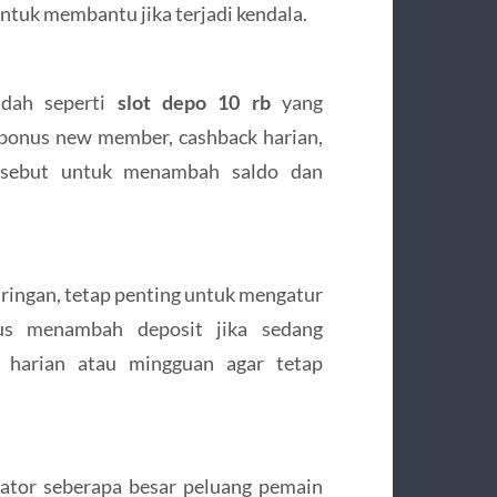
tuk membantu jika terjadi kendala.
ndah seperti
slot depo 10 rb
yang
bonus new member, cashback harian,
rsebut untuk menambah saldo dan
 ringan, tetap penting untuk mengatur
us menambah deposit jika sedang
 harian atau mingguan agar tetap
kator seberapa besar peluang pemain