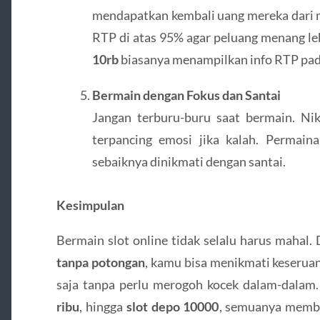
mendapatkan kembali uang mereka dari m
RTP di atas 95% agar peluang menang le
10rb
biasanya menampilkan info RTP pa
Bermain dengan Fokus dan Santai
Jangan terburu-buru saat bermain. Ni
terpancing emosi jika kalah. Permain
sebaiknya dinikmati dengan santai.
Kesimpulan
Bermain slot online tidak selalu harus mahal
tanpa potongan
, kamu bisa menikmati keseruan
saja tanpa perlu merogoh kocek dalam-dalam.
ribu
, hingga
slot depo 10000
, semuanya memb