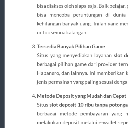
bisa diakses oleh siapa saja. Baik pelajar
bisa mencoba peruntungan di dunia 
kehilangan banyak uang. Inilah yang m
untuk semua kalangan.
Tersedia Banyak Pilihan Game
Situs yang menyediakan layanan
slot d
berbagai pilihan game dari provider ter
Habanero, dan lainnya. Ini memberikan 
jenis permainan yang paling sesuai denga
Metode Deposit yang Mudah dan Cepat
Situs
slot deposit 10 ribu tanpa potong
berbagai metode pembayaran yang 
melakukan deposit melalui e-wallet se