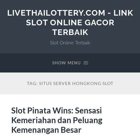
LIVETHAILOTTERY.COM - LINK
SLOT ONLINE GACOR
TERBAIK
Slot Online Terbaik
SHOW MENU
TAG:
SITUS SERVER HONGKONG SLOT
Slot Pinata Wins: Sensasi
Kemeriahan dan Peluang
Kemenangan Besar