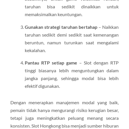
taruhan bisa sedikit dinaikkan untuk
memaksimalkan keuntungan.
Gunakan strategi taruhan bertahap
– Naikkan
taruhan sedikit demi sedikit saat kemenangan
beruntun, namun turunkan saat mengalami
kekalahan.
Pantau RTP setiap game
– Slot dengan RTP
tinggi biasanya lebih menguntungkan dalam
jangka panjang, sehingga modal bisa lebih
efektif digunakan.
Dengan menerapkan manajemen modal yang baik,
pemain tidak hanya mengurangi risiko kerugian besar,
tetapi juga meningkatkan peluang menang secara
konsisten. Slot Hongkong bisa menjadi sumber hiburan