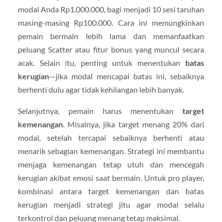
modal Anda Rp1.000.000, bagi menjadi 10 sesi taruhan
masing-masing Rp100.000. Cara ini memungkinkan
pemain bermain lebih lama dan memanfaatkan
peluang Scatter atau fitur bonus yang muncul secara
acak. Selain itu, penting untuk menentukan
batas
kerugian
—jika modal mencapai batas ini, sebaiknya
berhenti dulu agar tidak kehilangan lebih banyak.
Selanjutnya, pemain harus menentukan
target
kemenangan
. Misalnya, jika target menang 20% dari
modal, setelah tercapai sebaiknya berhenti atau
menarik sebagian kemenangan. Strategi ini membantu
menjaga kemenangan tetap utuh dan mencegah
kerugian akibat emosi saat bermain. Untuk pro player,
kombinasi antara target kemenangan dan batas
kerugian menjadi strategi jitu agar modal selalu
terkontrol dan peluang menang tetap maksimal.