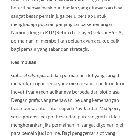
berarti bahwa meskipun hadiah yang ditawarkan bisa
sangat besar, pemain juga perlu bersiap untuk
menghadapi putaran panjang tanpa kemenangan.
Namun, dengan RTP (Return to Player) sekitar 96.5%,
permainan ini memberikan peluang yang cukup baik
bagi pemain yang sabar dan strategis.
Kesimpulan
Gates of Olympus
adalah permainan slot yang sangat
menarik, dengan tema yang mempesona dan fitur-fitur
inovatif yang menjadikannya berbeda dari slot biasa.
Dengan grafis yang menawan, peluang kemenangan
besar berkat fitur-fitur seperti
Tumble
dan
Multiplier
,
serta potensi jackpot besar dari putaran gratis, tidak
mengherankan jika permainan ini sangat digemari oleh
para pemain judi online. Bagi penggemar slot yang