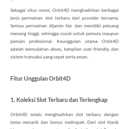
Sebagai situs resmi, Orbit4D menghadirkan berbagai
jenis permainan slot terbaru dari provider ternama.
Semua permainan dijamin fair dan memiliki peluang
menang tinggi, sehingga cocok untuk pemula maupun
pemain profesional. Keunggulan utama Orbit4D
adalah kemudahan akses, tampilan user-friendly, dan
sistem transaksi yang cepat serta aman.
Fitur Unggulan Orbit4D
1. Koleksi Slot Terbaru dan Terlengkap
Orbit4D selalu menghadirkan slot terbaru dengan
tema menarik dan bonus melimpah. Dari slot klasik