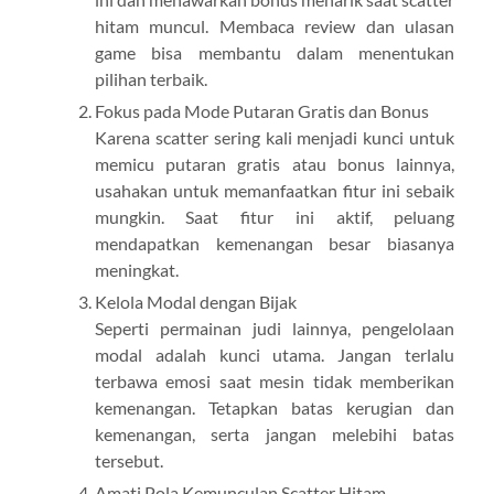
hitam muncul. Membaca review dan ulasan
game bisa membantu dalam menentukan
pilihan terbaik.
Fokus pada Mode Putaran Gratis dan Bonus
Karena scatter sering kali menjadi kunci untuk
memicu putaran gratis atau bonus lainnya,
usahakan untuk memanfaatkan fitur ini sebaik
mungkin. Saat fitur ini aktif, peluang
mendapatkan kemenangan besar biasanya
meningkat.
Kelola Modal dengan Bijak
Seperti permainan judi lainnya, pengelolaan
modal adalah kunci utama. Jangan terlalu
terbawa emosi saat mesin tidak memberikan
kemenangan. Tetapkan batas kerugian dan
kemenangan, serta jangan melebihi batas
tersebut.
Amati Pola Kemunculan Scatter Hitam