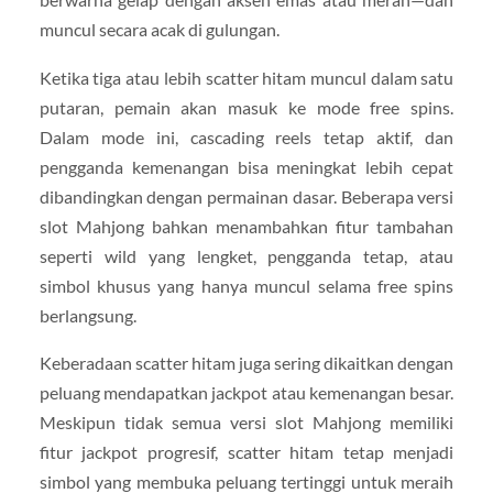
muncul secara acak di gulungan.
Ketika tiga atau lebih scatter hitam muncul dalam satu
putaran, pemain akan masuk ke mode free spins.
Dalam mode ini, cascading reels tetap aktif, dan
pengganda kemenangan bisa meningkat lebih cepat
dibandingkan dengan permainan dasar. Beberapa versi
slot Mahjong bahkan menambahkan fitur tambahan
seperti wild yang lengket, pengganda tetap, atau
simbol khusus yang hanya muncul selama free spins
berlangsung.
Keberadaan scatter hitam juga sering dikaitkan dengan
peluang mendapatkan jackpot atau kemenangan besar.
Meskipun tidak semua versi slot Mahjong memiliki
fitur jackpot progresif, scatter hitam tetap menjadi
simbol yang membuka peluang tertinggi untuk meraih