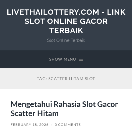
LIVETHAILOTTERY.COM - LINK
SLOT ONLINE GACOR
TERBAIK
Slot Online Terbaik
SHOW MENU
TAG:
SCATTER HITAM SLOT
Mengetahui Rahasia Slot Gacor
Scatter Hitam
FEBRUARY 18, 2026
/
0 COMMENTS