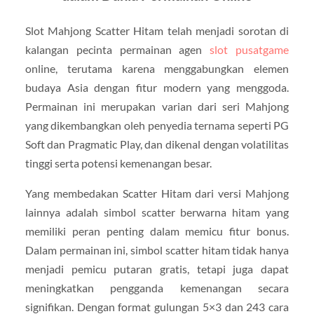
Slot Mahjong Scatter Hitam telah menjadi sorotan di
kalangan pecinta permainan agen
slot pusatgame
online, terutama karena menggabungkan elemen
budaya Asia dengan fitur modern yang menggoda.
Permainan ini merupakan varian dari seri Mahjong
yang dikembangkan oleh penyedia ternama seperti PG
Soft dan Pragmatic Play, dan dikenal dengan volatilitas
tinggi serta potensi kemenangan besar.
Yang membedakan Scatter Hitam dari versi Mahjong
lainnya adalah simbol scatter berwarna hitam yang
memiliki peran penting dalam memicu fitur bonus.
Dalam permainan ini, simbol scatter hitam tidak hanya
menjadi pemicu putaran gratis, tetapi juga dapat
meningkatkan pengganda kemenangan secara
signifikan. Dengan format gulungan 5×3 dan 243 cara