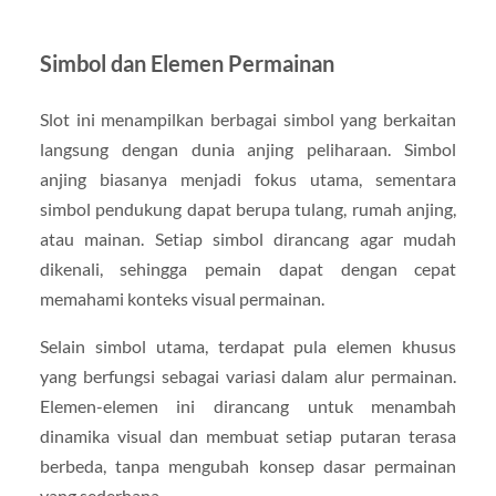
Simbol dan Elemen Permainan
Slot ini menampilkan berbagai simbol yang berkaitan
langsung dengan dunia anjing peliharaan. Simbol
anjing biasanya menjadi fokus utama, sementara
simbol pendukung dapat berupa tulang, rumah anjing,
atau mainan. Setiap simbol dirancang agar mudah
dikenali, sehingga pemain dapat dengan cepat
memahami konteks visual permainan.
Selain simbol utama, terdapat pula elemen khusus
yang berfungsi sebagai variasi dalam alur permainan.
Elemen-elemen ini dirancang untuk menambah
dinamika visual dan membuat setiap putaran terasa
berbeda, tanpa mengubah konsep dasar permainan
yang sederhana.