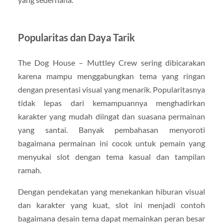
Popularitas dan Daya Tarik
The Dog House – Muttley Crew sering dibicarakan
karena mampu menggabungkan tema yang ringan
dengan presentasi visual yang menarik. Popularitasnya
tidak lepas dari kemampuannya menghadirkan
karakter yang mudah diingat dan suasana permainan
yang santai. Banyak pembahasan menyoroti
bagaimana permainan ini cocok untuk pemain yang
menyukai slot dengan tema kasual dan tampilan
ramah.
Dengan pendekatan yang menekankan hiburan visual
dan karakter yang kuat, slot ini menjadi contoh
bagaimana desain tema dapat memainkan peran besar