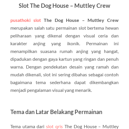
Slot The Dog House – Muttley Crew
pusathoki slot
The Dog House – Muttley Crew
merupakan salah satu permainan slot bertema hewan
peliharaan yang dikenal dengan visual ceria dan
karakter anjing yang ikonik. Permainan ini
menampilkan suasana rumah anjing yang hangat,
dipadukan dengan gaya kartun yang ringan dan penuh
warna. Dengan pendekatan desain yang ramah dan
mudah dikenali, slot ini sering dibahas sebagai contoh
bagaimana tema sederhana dapat dikembangkan
menjadi pengalaman visual yang menarik.
Tema dan Latar Belakang Permainan
Tema utama dari
slot qris
The Dog House – Muttley