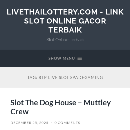
LIVETHAILOTTERY.COM - LINK
SLOT ONLINE GACOR
TERBAIK
Slot Online Terbaik
SHOW MENU
TAG:
RTP LIVE SLOT SPADEGAMING
Slot The Dog House – Muttley
Crew
DECEMBER 25, 2025
/
0 COMMENTS