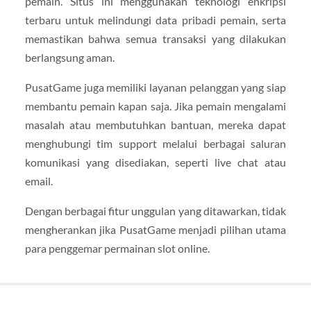
pemain. Situs ini menggunakan teknologi enkripsi
terbaru untuk melindungi data pribadi pemain, serta
memastikan bahwa semua transaksi yang dilakukan
berlangsung aman.
PusatGame juga memiliki layanan pelanggan yang siap
membantu pemain kapan saja. Jika pemain mengalami
masalah atau membutuhkan bantuan, mereka dapat
menghubungi tim support melalui berbagai saluran
komunikasi yang disediakan, seperti live chat atau
email.
Dengan berbagai fitur unggulan yang ditawarkan, tidak
mengherankan jika PusatGame menjadi pilihan utama
para penggemar permainan slot online.