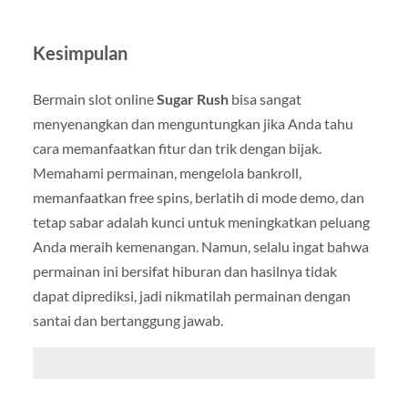
Kesimpulan
Bermain slot online
Sugar Rush
bisa sangat
menyenangkan dan menguntungkan jika Anda tahu
cara memanfaatkan fitur dan trik dengan bijak.
Memahami permainan, mengelola bankroll,
memanfaatkan free spins, berlatih di mode demo, dan
tetap sabar adalah kunci untuk meningkatkan peluang
Anda meraih kemenangan. Namun, selalu ingat bahwa
permainan ini bersifat hiburan dan hasilnya tidak
dapat diprediksi, jadi nikmatilah permainan dengan
santai dan bertanggung jawab.