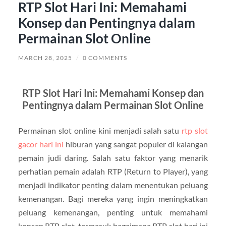
RTP Slot Hari Ini: Memahami
Konsep dan Pentingnya dalam
Permainan Slot Online
MARCH 28, 2025
/
0 COMMENTS
RTP Slot Hari Ini: Memahami Konsep dan
Pentingnya dalam Permainan Slot Online
Permainan slot online kini menjadi salah satu
rtp slot
gacor hari ini
hiburan yang sangat populer di kalangan
pemain judi daring. Salah satu faktor yang menarik
perhatian pemain adalah RTP (Return to Player), yang
menjadi indikator penting dalam menentukan peluang
kemenangan. Bagi mereka yang ingin meningkatkan
peluang kemenangan, penting untuk memahami
konsep RTP slot, termasuk bagaimana RTP slot hari ini