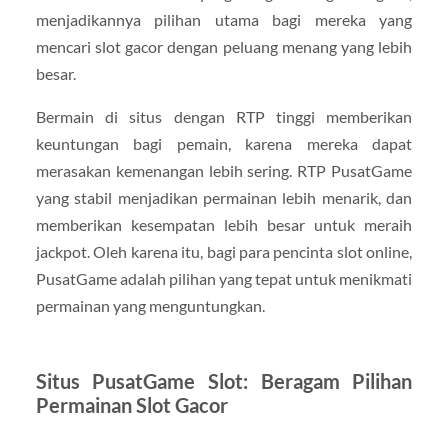
menjadikannya pilihan utama bagi mereka yang
mencari slot gacor dengan peluang menang yang lebih
besar.
Bermain di situs dengan RTP tinggi memberikan
keuntungan bagi pemain, karena mereka dapat
merasakan kemenangan lebih sering. RTP PusatGame
yang stabil menjadikan permainan lebih menarik, dan
memberikan kesempatan lebih besar untuk meraih
jackpot. Oleh karena itu, bagi para pencinta slot online,
PusatGame adalah pilihan yang tepat untuk menikmati
permainan yang menguntungkan.
Situs PusatGame Slot: Beragam Pilihan
Permainan Slot Gacor