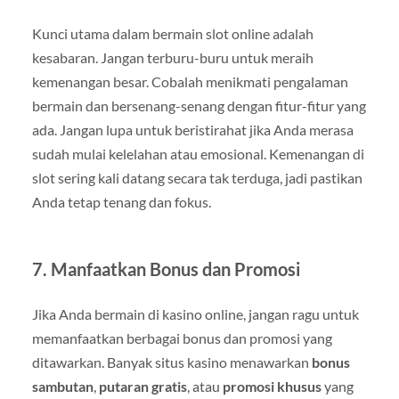
Kunci utama dalam bermain slot online adalah
kesabaran. Jangan terburu-buru untuk meraih
kemenangan besar. Cobalah menikmati pengalaman
bermain dan bersenang-senang dengan fitur-fitur yang
ada. Jangan lupa untuk beristirahat jika Anda merasa
sudah mulai kelelahan atau emosional. Kemenangan di
slot sering kali datang secara tak terduga, jadi pastikan
Anda tetap tenang dan fokus.
7.
Manfaatkan Bonus dan Promosi
Jika Anda bermain di kasino online, jangan ragu untuk
memanfaatkan berbagai bonus dan promosi yang
ditawarkan. Banyak situs kasino menawarkan
bonus
sambutan
,
putaran gratis
, atau
promosi khusus
yang