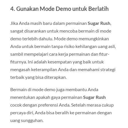
4.
Gunakan Mode Demo untuk Berlatih
Jika Anda masih baru dalam permainan
Sugar Rush
,
sangat disarankan untuk mencoba bermain di mode
demo terlebih dahulu. Mode demo memungkinkan
Anda untuk bermain tanpa risiko kehilangan uang asli,
sambil mempelajari cara kerja permainan dan fitur-
fiturnya. Ini adalah kesempatan yang baik untuk
mengasah keterampilan Anda dan memahami strategi
terbaik yang bisa diterapkan.
Bermain di mode demo juga membantu Anda
menentukan apakah gaya permainan
Sugar Rush
cocok dengan preferensi Anda. Setelah merasa cukup
percaya diri, Anda bisa beralih ke permainan dengan
uang sungguhan.