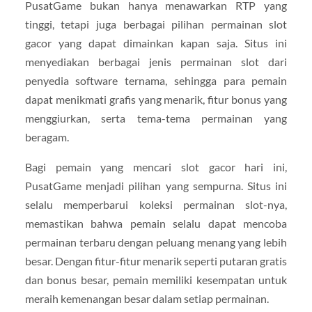
PusatGame bukan hanya menawarkan RTP yang
tinggi, tetapi juga berbagai pilihan permainan slot
gacor yang dapat dimainkan kapan saja. Situs ini
menyediakan berbagai jenis permainan slot dari
penyedia software ternama, sehingga para pemain
dapat menikmati grafis yang menarik, fitur bonus yang
menggiurkan, serta tema-tema permainan yang
beragam.
Bagi pemain yang mencari slot gacor hari ini,
PusatGame menjadi pilihan yang sempurna. Situs ini
selalu memperbarui koleksi permainan slot-nya,
memastikan bahwa pemain selalu dapat mencoba
permainan terbaru dengan peluang menang yang lebih
besar. Dengan fitur-fitur menarik seperti putaran gratis
dan bonus besar, pemain memiliki kesempatan untuk
meraih kemenangan besar dalam setiap permainan.