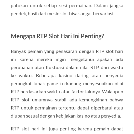
patokan untuk setiap sesi permainan. Dalam jangka
pendek, hasil dari mesin slot bisa sangat bervariasi.
Mengapa RTP Slot Hari Ini Penting?
Banyak pemain yang penasaran dengan RTP slot hari
ini karena mereka ingin mengetahui apakah ada
perubahan atau fluktuasi dalam nilai RTP dari waktu
ke waktu. Beberapa kasino daring atau penyedia
perangkat lunak game terkadang menyesuaikan nilai
RTP berdasarkan waktu atau faktor lainnya. Walaupun
RTP slot umumnya stabil, ada kemungkinan bahwa
RTP untuk permainan tertentu dapat diperbarui atau
diubah sesuai dengan kebijakan kasino atau penyedia.
RTP slot hari ini juga penting karena pemain dapat