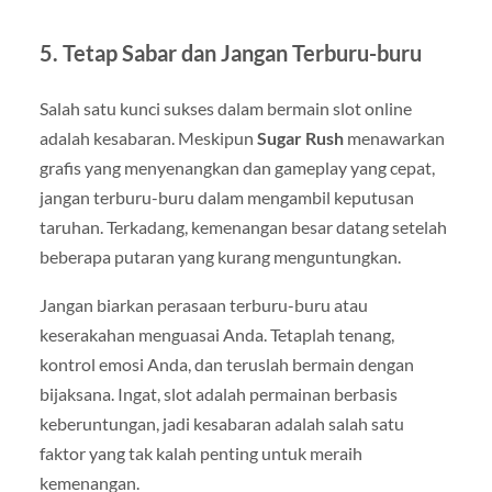
5.
Tetap Sabar dan Jangan Terburu-buru
Salah satu kunci sukses dalam bermain slot online
adalah kesabaran. Meskipun
Sugar Rush
menawarkan
grafis yang menyenangkan dan gameplay yang cepat,
jangan terburu-buru dalam mengambil keputusan
taruhan. Terkadang, kemenangan besar datang setelah
beberapa putaran yang kurang menguntungkan.
Jangan biarkan perasaan terburu-buru atau
keserakahan menguasai Anda. Tetaplah tenang,
kontrol emosi Anda, dan teruslah bermain dengan
bijaksana. Ingat, slot adalah permainan berbasis
keberuntungan, jadi kesabaran adalah salah satu
faktor yang tak kalah penting untuk meraih
kemenangan.