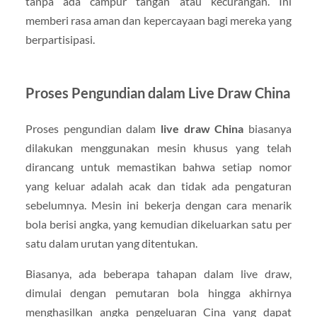
tanpa ada campur tangan atau kecurangan. Ini
memberi rasa aman dan kepercayaan bagi mereka yang
berpartisipasi.
Proses Pengundian dalam Live Draw China
Proses pengundian dalam
live draw China
biasanya
dilakukan menggunakan mesin khusus yang telah
dirancang untuk memastikan bahwa setiap nomor
yang keluar adalah acak dan tidak ada pengaturan
sebelumnya. Mesin ini bekerja dengan cara menarik
bola berisi angka, yang kemudian dikeluarkan satu per
satu dalam urutan yang ditentukan.
Biasanya, ada beberapa tahapan dalam live draw,
dimulai dengan pemutaran bola hingga akhirnya
menghasilkan angka pengeluaran Cina yang dapat