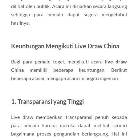
dilihat oleh publik. Acara ini disiarkan secara langsung
sehingga para pemain dapat segera mengetahui
hasilnya.
Keuntungan Mengikuti Live Draw China
Bagi para pemain togel, mengikuti acara
live draw
China
memiliki beberapa keuntungan. Berikut
beberapa alasan mengapa acara ini begitu digemari:
1.
Transparansi yang Tinggi
Live draw memberikan transparansi penuh kepada
para pemain karena mereka dapat melihat sendiri
bagaimana proses pengundian berlangsung. Hal ini