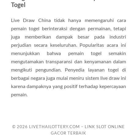
Togel
Live Draw China tidak hanya memengaruhi cara
pemain togel berinteraksi dengan permainan, tetapi
juga memberikan dampak besar pada industri
perjudian secara keseluruhan. Popularitas acara ini
menunjukkan bahwa pemain togel semakin
mengutamakan transparansi dan kenyamanan dalam
mengikuti pengundian. Penyedia layanan togel di
berbagai negara juga mulai meniru sistem live draw ini
karena dampaknya yang positif terhadap kepercayaan
pemain.
© 2026
LIVETHAILOTTERY.COM – LINK SLOT ONLINE
GACOR TERBAIK