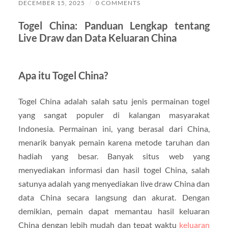
DECEMBER 15, 2025
/
0 COMMENTS
Togel China: Panduan Lengkap tentang
Live Draw dan Data Keluaran China
Apa itu Togel China?
Togel China adalah salah satu jenis permainan togel
yang sangat populer di kalangan masyarakat
Indonesia. Permainan ini, yang berasal dari China,
menarik banyak pemain karena metode taruhan dan
hadiah yang besar. Banyak situs web yang
menyediakan informasi dan hasil togel China, salah
satunya adalah yang menyediakan live draw China dan
data China secara langsung dan akurat. Dengan
demikian, pemain dapat memantau hasil keluaran
China dengan lebih mudah dan tepat waktu
keluaran