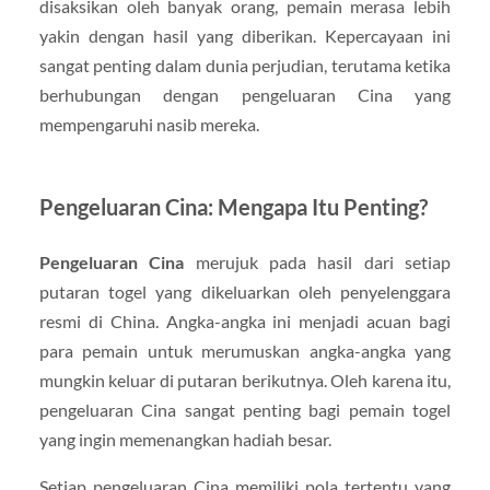
disaksikan oleh banyak orang, pemain merasa lebih
yakin dengan hasil yang diberikan. Kepercayaan ini
sangat penting dalam dunia perjudian, terutama ketika
berhubungan dengan pengeluaran Cina yang
mempengaruhi nasib mereka.
Pengeluaran Cina: Mengapa Itu Penting?
Pengeluaran Cina
merujuk pada hasil dari setiap
putaran togel yang dikeluarkan oleh penyelenggara
resmi di China. Angka-angka ini menjadi acuan bagi
para pemain untuk merumuskan angka-angka yang
mungkin keluar di putaran berikutnya. Oleh karena itu,
pengeluaran Cina sangat penting bagi pemain togel
yang ingin memenangkan hadiah besar.
Setiap pengeluaran Cina memiliki pola tertentu yang