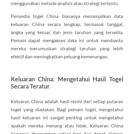
menggunakan metode analisis atau strategi tertentu.
Penyedia togel China biasanya menampilkan data
keluaran China secara lengkap, termasuk tanggal,
angka yang keluar, dan jenis taruhan yang tersedia.
Pemain dapat mengakses data ini untuk membantu
mereka merumuskan strategi taruhan yang lebih
efektif dan meningkatkan peluang kemenangan.
Keluaran China: Mengetahui Hasil Togel
Secara Teratur
Keluaran China adalah hasil resmi dari setiap putaran
togel yang diadakan. Bagi pemain togel, mengetahui
hasil keluaran ini sangat penting untuk mengetahui
apakah mereka menang atau tidak. Keluaran China
biasanya diumumkan setiap hari dan dapat diakses