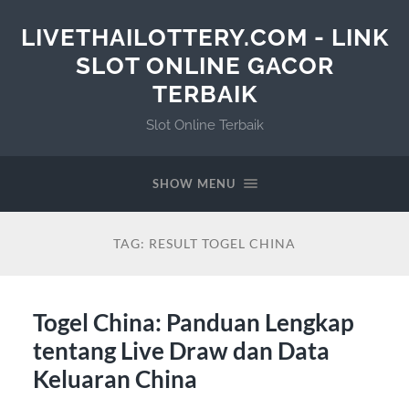
LIVETHAILOTTERY.COM - LINK
SLOT ONLINE GACOR
TERBAIK
Slot Online Terbaik
SHOW MENU
TAG:
RESULT TOGEL CHINA
Togel China: Panduan Lengkap
tentang Live Draw dan Data
Keluaran China