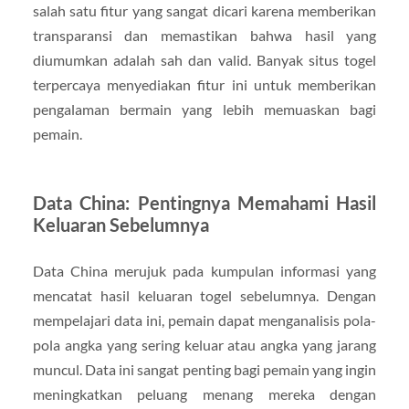
salah satu fitur yang sangat dicari karena memberikan
transparansi dan memastikan bahwa hasil yang
diumumkan adalah sah dan valid. Banyak situs togel
terpercaya menyediakan fitur ini untuk memberikan
pengalaman bermain yang lebih memuaskan bagi
pemain.
Data China: Pentingnya Memahami Hasil
Keluaran Sebelumnya
Data China merujuk pada kumpulan informasi yang
mencatat hasil keluaran togel sebelumnya. Dengan
mempelajari data ini, pemain dapat menganalisis pola-
pola angka yang sering keluar atau angka yang jarang
muncul. Data ini sangat penting bagi pemain yang ingin
meningkatkan peluang menang mereka dengan