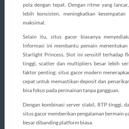
pola dengan tepat. Dengan ritme yang lancar
lebih konsisten, meningkatkan kesempata
maksimal.
Selain itu, situs gacor biasanya menyedia
Informasi ini membantu pemain menentukan 
Starlight Princess. Slot ini sensitif terhadap
tinggi, scatter dan multipliers besar lebih 
faktor penting; situs gacor modern menerapka
cepat untuk memastikan deposit dan penarika
bisa fokus pada permainan tanpa gangguan.
Dengan kombinasi server stabil, RTP tinggi, da
situs gacor memberikan pengalaman bermain ya
besar dibanding platform biasa.