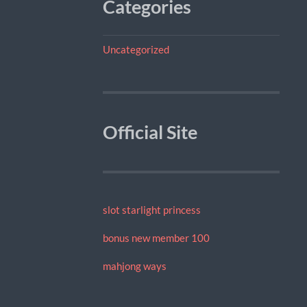
Categories
Uncategorized
Official Site
slot starlight princess
bonus new member 100
mahjong ways