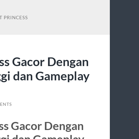
T PRINCESS
cess Gacor Dengan
gi dan Gameplay
ENTS
cess Gacor Dengan
gi dan Gameplay