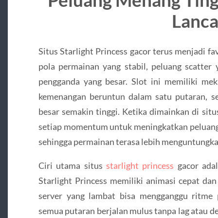
Lanca
Situs Starlight Princess gacor terus menjadi 
pola permainan yang stabil, peluang scatter y
pengganda yang besar. Slot ini memiliki m
kemenangan beruntun dalam satu putaran, s
besar semakin tinggi. Ketika dimainkan di si
setiap momentum untuk meningkatkan peluang 
sehingga permainan terasa lebih menguntungka
Ciri utama situs
starlight princess
gacor adal
Starlight Princess memiliki animasi cepat dan
server yang lambat bisa mengganggu ritme 
semua putaran berjalan mulus tanpa lag atau