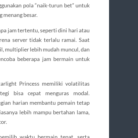
gunakan pola “naik-turun bet” untuk
g menang besar.
 jam tertentu, seperti dini hari atau
ena server tidak terlalu ramai. Saat
il, multiplier lebih mudah muncul, dan
mencoba beberapa jam bermain untuk
rlight Princess memiliki volatilitas
ategi bisa cepat menguras modal.
ugian harian membantu pemain tetap
biasanya lebih mampu bertahan lama,
or.
emilih waktu bermain tepat, serta