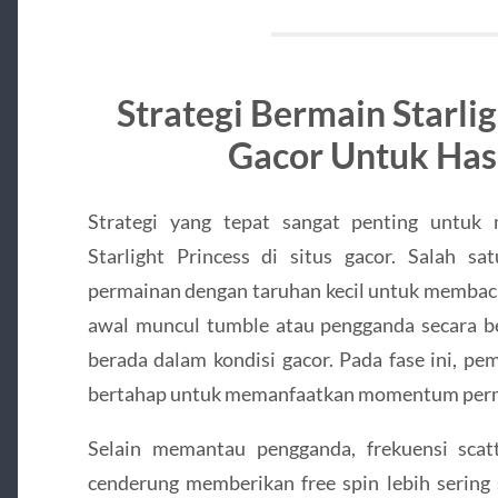
Strategi Bermain Starlig
Gacor Untuk Has
Strategi yang tepat sangat penting untuk
Starlight Princess di situs gacor. Salah 
permainan dengan taruhan kecil untuk membaca
awal muncul tumble atau pengganda secara be
berada dalam kondisi gacor. Pada fase ini, p
bertahap untuk memanfaatkan momentum per
Selain memantau pengganda, frekuensi scatte
cenderung memberikan free spin lebih sering