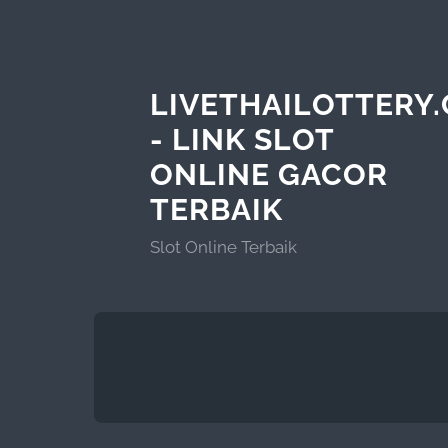
LIVETHAILOTTERY
- LINK SLOT
ONLINE GACOR
TERBAIK
Slot Online Terbaik