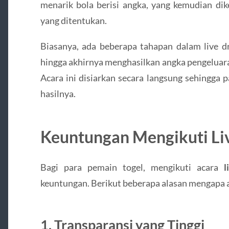
menarik bola berisi angka, yang kemudian dik
yang ditentukan.
Biasanya, ada beberapa tahapan dalam live d
hingga akhirnya menghasilkan angka pengeluaran
Acara ini disiarkan secara langsung sehingga
hasilnya.
Keuntungan Mengikuti Li
Bagi para pemain togel, mengikuti acara
l
keuntungan. Berikut beberapa alasan mengapa ac
1.
Transparansi yang Tinggi