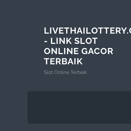
LIVETHAILOTTERY
- LINK SLOT
ONLINE GACOR
TERBAIK
Slot Online Terbaik