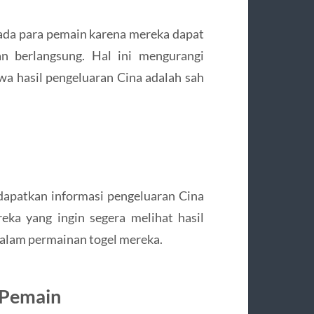
ada para pemain karena mereka dapat
an berlangsung. Hal ini mengurangi
 hasil pengeluaran Cina adalah sah
dapatkan informasi pengeluaran Cina
reka yang ingin segera melihat hasil
alam permainan togel mereka.
 Pemain