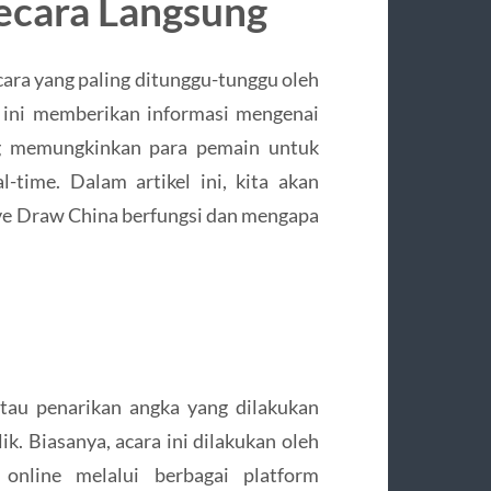
ecara Langsung
cara yang paling ditunggu-tunggu oleh
a ini memberikan informasi mengenai
ang memungkinkan para pemain untuk
-time. Dalam artikel ini, kita akan
e Draw China berfungsi dan mengapa
tau penarikan angka yang dilakukan
ik. Biasanya, acara ini dilakukan oleh
 online melalui berbagai platform