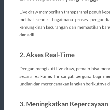
Live draw memberikan transparansi penuh kep
melihat sendiri bagaimana proses pengundi
kemungkinan kecurangan dan memastikan bahwa
dan adil.
2.
Akses Real-Time
Dengan mengikuti live draw, pemain bisa men
secara real-time. Ini sangat berguna bagi me
undian dan merencanakan langkah berikutnya d
3.
Meningkatkan Kepercayaan