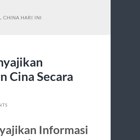
 CHINA HARI INI
nyajikan
n Cina Secara
NTS
yajikan Informasi