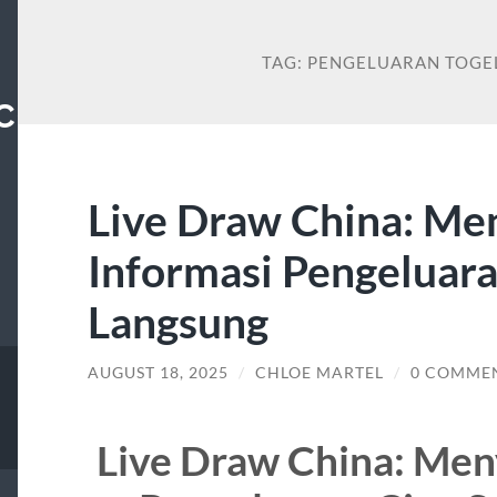
TAG:
PENGELUARAN TOGEL
.COM
Live Draw China: Me
Informasi Pengeluara
Langsung
AUGUST 18, 2025
/
CHLOE MARTEL
/
0 COMME
Live Draw China: Men