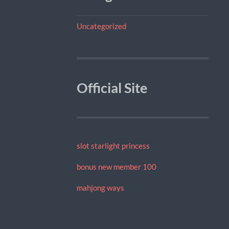
Uncategorized
Official Site
slot starlight princess
bonus new member 100
mahjong ways