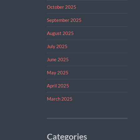
October 2025
September 2025
August 2025
July 2025
June 2025
May 2025
April 2025
March 2025
Categories