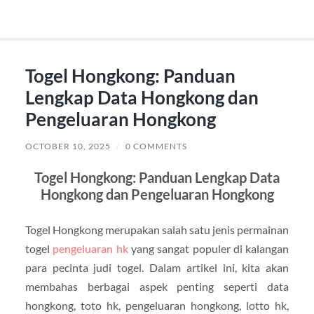
Togel Hongkong: Panduan
Lengkap Data Hongkong dan
Pengeluaran Hongkong
OCTOBER 10, 2025
/
0 COMMENTS
Togel Hongkong: Panduan Lengkap Data
Hongkong dan Pengeluaran Hongkong
Togel Hongkong merupakan salah satu jenis permainan
togel
pengeluaran hk
yang sangat populer di kalangan
para pecinta judi togel. Dalam artikel ini, kita akan
membahas berbagai aspek penting seperti data
hongkong, toto hk, pengeluaran hongkong, lotto hk,