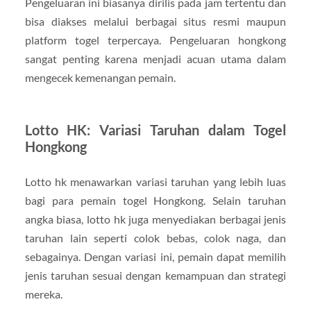
Pengeluaran ini biasanya dirilis pada jam tertentu dan
bisa diakses melalui berbagai situs resmi maupun
platform togel terpercaya. Pengeluaran hongkong
sangat penting karena menjadi acuan utama dalam
mengecek kemenangan pemain.
Lotto HK: Variasi Taruhan dalam Togel
Hongkong
Lotto hk menawarkan variasi taruhan yang lebih luas
bagi para pemain togel Hongkong. Selain taruhan
angka biasa, lotto hk juga menyediakan berbagai jenis
taruhan lain seperti colok bebas, colok naga, dan
sebagainya. Dengan variasi ini, pemain dapat memilih
jenis taruhan sesuai dengan kemampuan dan strategi
mereka.