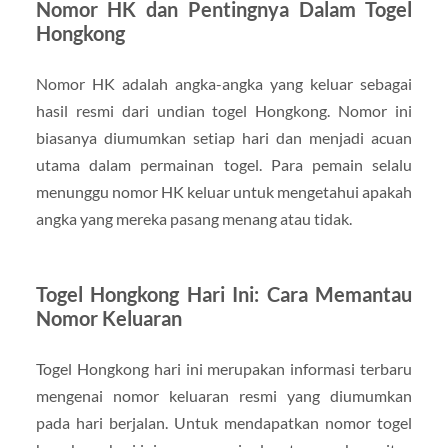
Nomor HK dan Pentingnya Dalam Togel
Hongkong
Nomor HK adalah angka-angka yang keluar sebagai
hasil resmi dari undian togel Hongkong. Nomor ini
biasanya diumumkan setiap hari dan menjadi acuan
utama dalam permainan togel. Para pemain selalu
menunggu nomor HK keluar untuk mengetahui apakah
angka yang mereka pasang menang atau tidak.
Togel Hongkong Hari Ini: Cara Memantau
Nomor Keluaran
Togel Hongkong hari ini merupakan informasi terbaru
mengenai nomor keluaran resmi yang diumumkan
pada hari berjalan. Untuk mendapatkan nomor togel