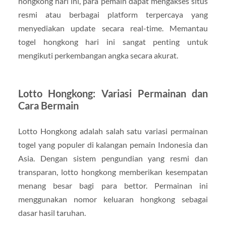
hongkong hari ini, para pemain dapat mengakses situs
resmi atau berbagai platform terpercaya yang
menyediakan update secara real-time. Memantau
togel hongkong hari ini sangat penting untuk
mengikuti perkembangan angka secara akurat.
Lotto Hongkong: Variasi Permainan dan
Cara Bermain
Lotto Hongkong adalah salah satu variasi permainan
togel yang populer di kalangan pemain Indonesia dan
Asia. Dengan sistem pengundian yang resmi dan
transparan, lotto hongkong memberikan kesempatan
menang besar bagi para bettor. Permainan ini
menggunakan nomor keluaran hongkong sebagai
dasar hasil taruhan.