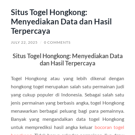
Situs Togel Hongkong:
Menyediakan Data dan Hasil
Terpercaya
JULY 22, 2025
/
0 COMMENTS
Situs Togel Hongkong: Menyediakan Data
dan Hasil Terpercaya
Togel Hongkong atau yang lebih dikenal dengan
hongkong togel merupakan salah satu permainan judi
yang cukup populer di Indonesia. Sebagai salah satu
jenis permainan yang berbasis angka, togel Hongkong
menawarkan berbagai peluang bagi para pemainnya.
Banyak yang mengandalkan data togel Hongkong
untuk memprediksi hasil angka keluar
bocoran togel