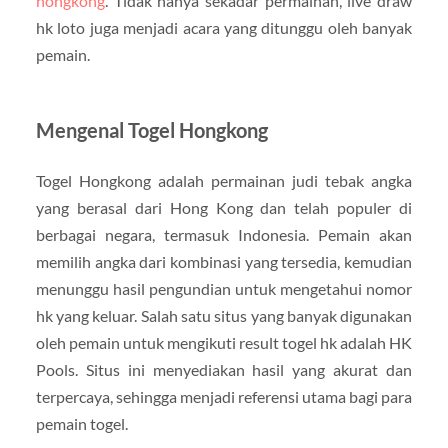
hongkong
. Tidak hanya sekadar permainan, live draw
hk loto juga menjadi acara yang ditunggu oleh banyak
pemain.
Mengenal Togel Hongkong
Togel Hongkong adalah permainan judi tebak angka
yang berasal dari Hong Kong dan telah populer di
berbagai negara, termasuk Indonesia. Pemain akan
memilih angka dari kombinasi yang tersedia, kemudian
menunggu hasil pengundian untuk mengetahui nomor
hk yang keluar. Salah satu situs yang banyak digunakan
oleh pemain untuk mengikuti result togel hk adalah HK
Pools. Situs ini menyediakan hasil yang akurat dan
terpercaya, sehingga menjadi referensi utama bagi para
pemain togel.