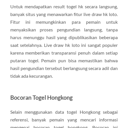
Untuk mendapatkan result togel hk secara langsung,
banyak situs yang menawarkan fitur live draw hk loto.
Fitur ini memungkinkan para pemain untuk
menyaksikan proses pengundian langsung, tanpa
harus menunggu hasil yang dipublikasikan beberapa
saat setelahnya. Live draw hk loto ini sangat populer
karena memberikan transparansi penuh dalam setiap
putaran togel. Pemain pun bisa memastikan bahwa
hasil pengundian tersebut berlangsung secara adil dan
tidak ada kecurangan.
Bocoran Togel Hongkong
Selain menggunakan data togel Hongkong sebagai
referensi, banyak pemain yang mencari informasi
mengenai bocoran togel hongkong. Bocoran ini