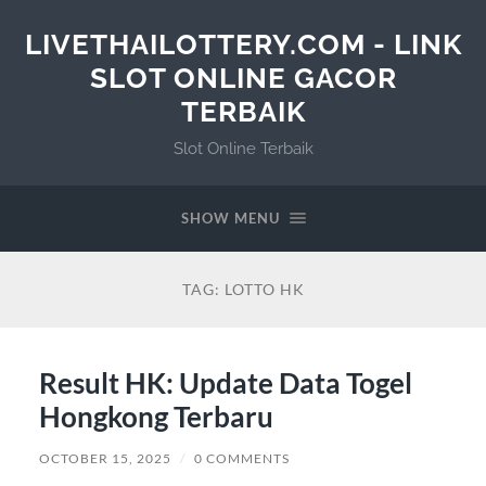
LIVETHAILOTTERY.COM - LINK
SLOT ONLINE GACOR
TERBAIK
Slot Online Terbaik
SHOW MENU
TAG:
LOTTO HK
Result HK: Update Data Togel
Hongkong Terbaru
OCTOBER 15, 2025
/
0 COMMENTS