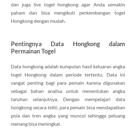
dan juga live togel hongkong agar Anda semakin
paham dan bisa mengikuti perkembangan togel
Hongkong dengan mudah.
Pentingnya Data Hongkong dalam
Permainan Togel
Data hongkong adalah kumpulan hasil keluaran angka
togel Hongkong dalam periode tertentu. Data ini
sangat penting bagi para pemain karena digunakan
sebagai bahan analisa untuk menentukan angka
taruhan selanjutnya. Dengan mempelajari data
hongkong secara teliti, para pemain bisa mendapatkan
pola dan tren angka yang muncul sehingga peluang
menang bisa meningkat.