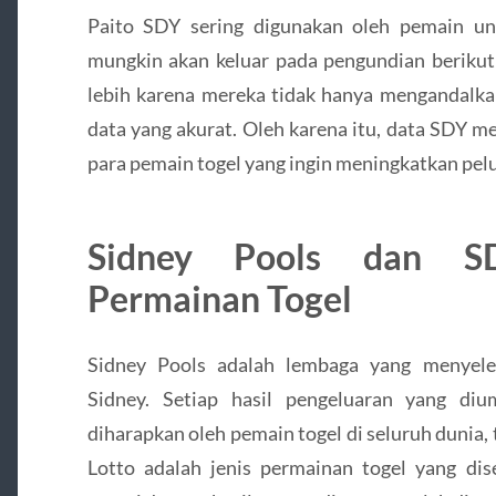
Paito SDY sering digunakan oleh pemain un
mungkin akan keluar pada pengundian berikut
lebih karena mereka tidak hanya mengandalkan
data yang akurat. Oleh karena itu, data SDY me
para pemain togel yang ingin meningkatkan pe
Sidney Pools dan SD
Permainan Togel
Sidney Pools adalah lembaga yang menyele
Sidney. Setiap hasil pengeluaran yang di
diharapkan oleh pemain togel di seluruh dunia, 
Lotto adalah jenis permainan togel yang di