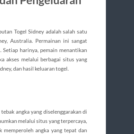
butan Togel Sidney adalah salah satu
ey, Australia. Permainan ini sangat
a. Setiap harinya, pemain menantikan
a akses melalui berbagai situs yang
ney, dan hasil keluaran togel.
 tebak angka yang diselenggarakan di
mumkan melalui situs yang terpercaya,
k memperoleh angka yang tepat dan