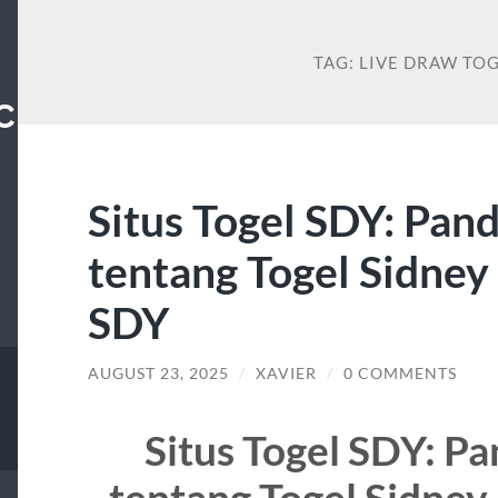
TAG:
LIVE DRAW TO
.COM
Situs Togel SDY: Pan
tentang Togel Sidney
SDY
AUGUST 23, 2025
/
XAVIER
/
0 COMMENTS
Situs Togel SDY: P
tentang Togel Sidney