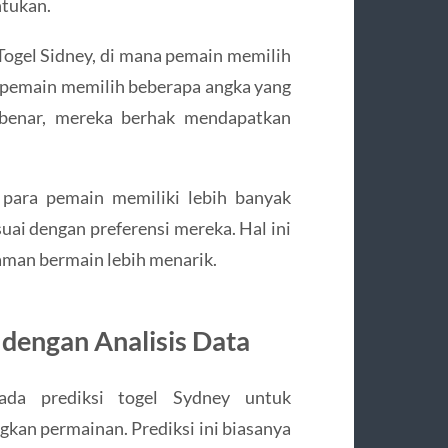
ntukan.
 Togel Sidney, di mana pemain memilih
 pemain memilih beberapa angka yang
a benar, mereka berhak mendapatkan
 para pemain memiliki lebih banyak
uai dengan preferensi mereka. Hal ini
man bermain lebih menarik.
 dengan Analisis Data
da prediksi togel Sydney untuk
an permainan. Prediksi ini biasanya