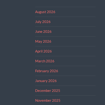
August 2026
July 2026
June 2026
May 2026
April 2026
March 2026
February 2026
January 2026
December 2025
November 2025