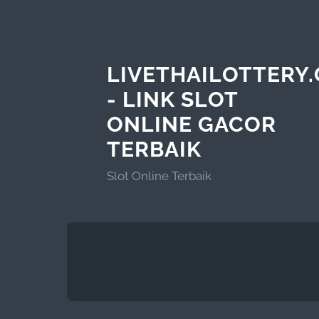
LIVETHAILOTTERY
- LINK SLOT
ONLINE GACOR
TERBAIK
Slot Online Terbaik