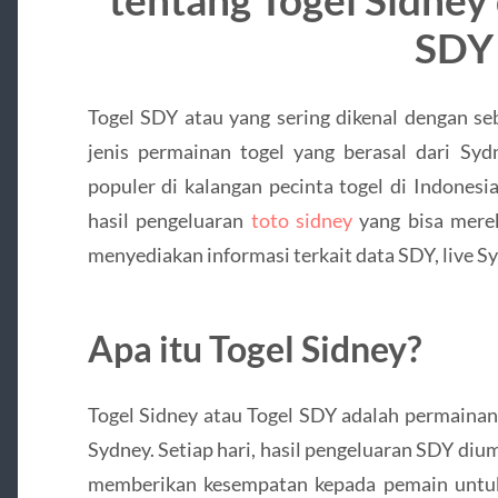
SDY
Togel SDY atau yang sering dikenal dengan se
jenis permainan togel yang berasal dari Sydn
populer di kalangan pecinta togel di Indonesi
hasil pengeluaran
toto sidney
yang bisa merek
menyediakan informasi terkait data SDY, live Syd
Apa itu Togel Sidney?
Togel Sidney atau Togel SDY adalah permainan
Sydney. Setiap hari, hasil pengeluaran SDY diu
memberikan kesempatan kepada pemain untu