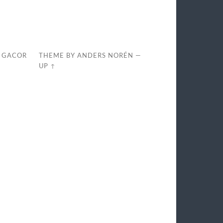
E GACOR
THEME BY
ANDERS NORÉN
—
UP ↑