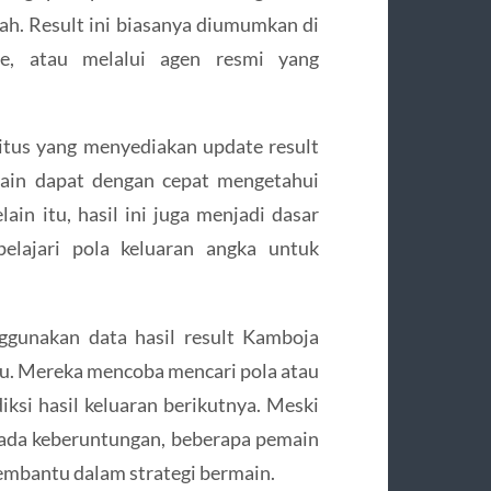
h. Result ini biasanya diumumkan di
ine, atau melalui agen resmi yang
situs yang menyediakan update result
main dapat dengan cepat mengetahui
ain itu, hasil ini juga menjadi dasar
elajari pola keluaran angka untuk
ggunakan data hasil result Kamboja
itu. Mereka mencoba mencari pola atau
ksi hasil keluaran berikutnya. Meski
ada keberuntungan, beberapa pemain
embantu dalam strategi bermain.