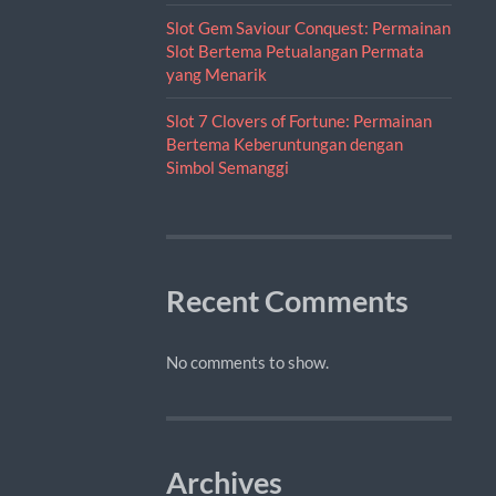
Slot Gem Saviour Conquest: Permainan
Slot Bertema Petualangan Permata
yang Menarik
Slot 7 Clovers of Fortune: Permainan
Bertema Keberuntungan dengan
Simbol Semanggi
Recent Comments
No comments to show.
Archives