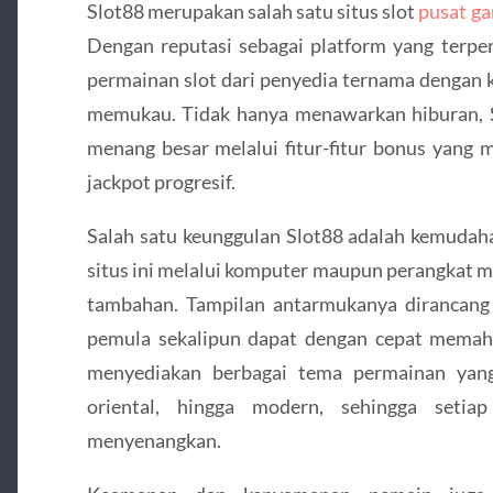
Slot88 merupakan salah satu situs slot
pusat g
Dengan reputasi sebagai platform yang terpe
permainan slot dari penyedia ternama dengan ku
memukau. Tidak hanya menawarkan hiburan, 
menang besar melalui fitur-fitur bonus yang me
jackpot progresif.
Salah satu keunggulan Slot88 adalah kemuda
situs ini melalui komputer maupun perangkat m
tambahan. Tampilan antarmukanya dirancang a
pemula sekalipun dapat dengan cepat memaham
menyediakan berbagai tema permainan yang
oriental, hingga modern, sehingga setia
menyenangkan.