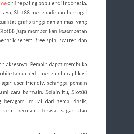
ame
online paling populer di Indonesia.
rcaya, Slot88 menghadirkan berbagai
alitas grafis tinggi dan animasi yang
Slot88 juga memberikan kesempatan
narik seperti free spin, scatter, dan
han aksesnya. Pemain dapat membuka
obile tanpa perlu mengunduh aplikasi
gar user-friendly, sehingga pemain
i cara bermain. Selain itu, Slot88
 beragam, mulai dari tema klasik,
p sesi bermain terasa segar dan