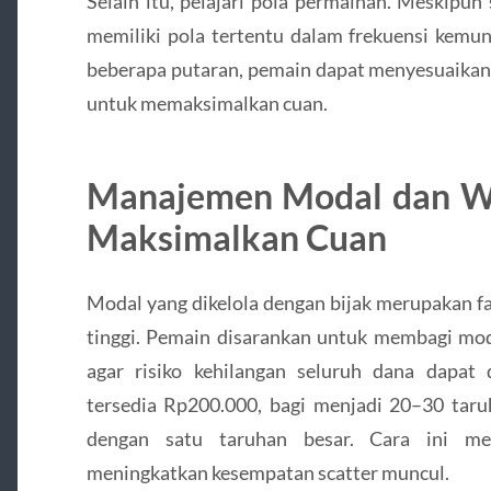
Selain itu, pelajari pola permainan. Meskipun
memiliki pola tertentu dalam frekuensi kemu
beberapa putaran, pemain dapat menyesuaikan
untuk memaksimalkan cuan.
Manajemen Modal dan W
Maksimalkan Cuan
Modal yang dikelola dengan bijak merupakan fa
tinggi. Pemain disarankan untuk membagi mod
agar risiko kehilangan seluruh dana dapat 
tersedia Rp200.000, bagi menjadi 20–30 taru
dengan satu taruhan besar. Cara ini me
meningkatkan kesempatan scatter muncul.