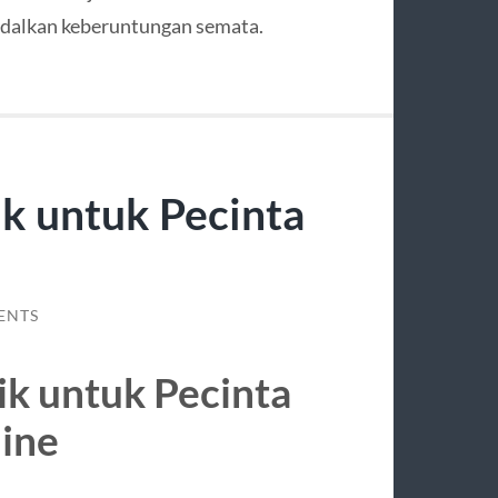
dalkan keberuntungan semata.
ik untuk Pecinta
ENTS
aik untuk Pecinta
line