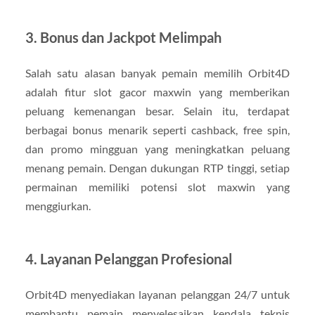
3. Bonus dan Jackpot Melimpah
Salah satu alasan banyak pemain memilih Orbit4D
adalah fitur slot gacor maxwin yang memberikan
peluang kemenangan besar. Selain itu, terdapat
berbagai bonus menarik seperti cashback, free spin,
dan promo mingguan yang meningkatkan peluang
menang pemain. Dengan dukungan RTP tinggi, setiap
permainan memiliki potensi slot maxwin yang
menggiurkan.
4. Layanan Pelanggan Profesional
Orbit4D menyediakan layanan pelanggan 24/7 untuk
membantu pemain menyelesaikan kendala teknis