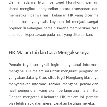
Dengan adanya fitur live togel Hongkong, pemain
dapat mengikuti pengundian secara transparan dan
memastikan bahwa hasil keluaran HK yang diterima
adalah hasil yang sah. Layanan ini menjadi sangat
populer di kalangan pemain karena memberikan rasa
aman dan kepercayaan pada hasil yang dikeluarkan.
HK Malam Ini dan Cara Mengaksesnya
Pemain togel seringkali ingin mengetahui informasi
mengenai HK malam ini untuk mengikuti pengundian
yang akan datang. Situs-situs togel Hongkong biasanya
menyediakan informasi terbaru mengenai jadwal dan
hasil pengundian yang akan berlangsung malam itu.
Dengan mengetahui keluaran HK malam ini, pemain
bisa lebih siap dalam merencanakan taruhan mereka.