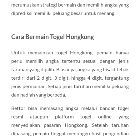
merumuskan strategi bermain dan memilih angka yang
diprediksi memiliki peluang besar untuk menang.
Cara Bermain Togel Hongkong
Untuk memainkan togel Hongkong, pemain hanya
perlu memilih angka tertentu sesuai dengan jenis
taruhan yang dipilih. Biasanya, angka yang bisa ditebak
terdiri dari 2 digit, 3 digit, hingga 4 digit, tergantung
jenis permainan. Setiap jenis taruhan memiliki peluang
dan hadiah yang berbeda.
Bettor bisa memasang angka melalui bandar togel
resmi ataupun platform togel online yang
menyediakan pasaran Hongkong. Setelah taruhan
dipasang, pemain tinggal menunggu hasil pengundian